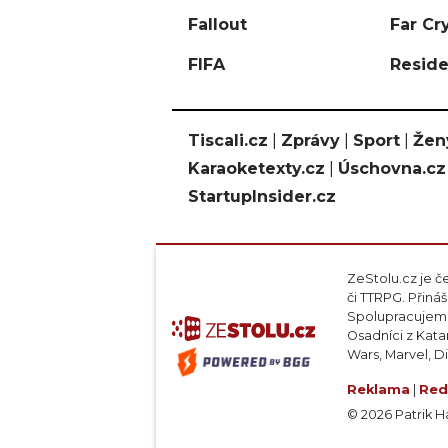
Fallout
Far Cr
FIFA
Reside
Tiscali.cz
|
Zprávy
|
Sport
|
Žen
Karaoketexty.cz
|
Úschovna.cz
StartupInsider.cz
ZeStolu.cz je č
či TTRPG. Přin
Spolupracujeme
Osadníci z Kata
Wars, Marvel, D
Reklama
|
Red
© 2026 Patrik Haj