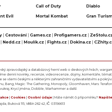
y
Call of Duty
Diablo
nt Evil
Mortal Kombat
Gran Turis
y
|
Cestování
|
Games.cz
|
Profigamers.cz
|
ZeStolu.c
|
Nedd.cz
|
Moulík.cz
|
Fights.cz
|
Dokina.cz
|
CZhity.
eský zpravodajský a databázový herní web o deskových hrách, wargami
ášíme denní novinky, recenze, videorecenze, dojmy, komentáře, téma
 se všemi českými a některými zahraničními vydavatelstvími a pokrý
nu, Bang, Magic: The Gathering, Monopoly, Gloomhaven, Mars: Teraform
ivukraj, Krycí jména, Dobble, Warhammer a další.
akce
|
Cookies
|
Osobní údaje
| Máte námět či připomínku?
Napišt
da, Buková 115, Věšín 262 42, IČ: 03156613