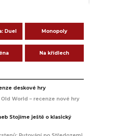
a: Duel
Monopoly
ména
Na křídlech
ecenze deskové hry
 Old World – recenze nové hry
eb Stojíme ještě o klasický
rstenů: Putování po Středozemi