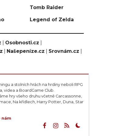
Tomb Raider
mo
Legend of Zelda
z
|
Osobnosti.cz
|
cz
|
Našepeníze.cz
|
Srovnám.cz
|
ngu a stolních hrách na hrdiny neboli RPG
ta, videa a BoardGame Club.
váme hry všeho druhu včetně Carcassonne,
ace, Na křídlech, Harry Potter, Duna, Star
e nám