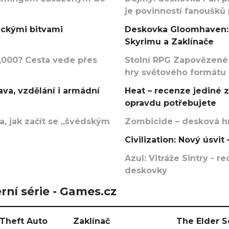
je povinností fanoušků
ickými bitvami
Deskovka Gloomhaven: 
Skyrimu a Zaklínače
000? Cesta vede přes
Stolní RPG Zapovězené
hry světového formátu
va, vzdělání i armádní
Heat – recenze jediné 
opravdu potřebujete
, jak začít se „švédským
Zombicide – desková hr
Civilization: Nový úsvi
Azul: Vitráže Sintry - 
deskovky
rní série - Games.cz
Theft Auto
Zaklínač
The Elder S