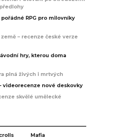
 předlohy
pořádné RPG pro milovníky
 země – recenze české verze
závodní hry, kterou doma
a plná živých i mrtvých
t – videorecenze nové deskovky
recenze skvělé umělecké
crolls
Mafia