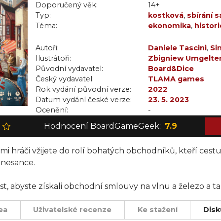
Doporučený věk:
14+
Typ:
kostková
,
sbírání s
Téma:
ekonomika
,
histori
Autoři:
Daniele Tascini
,
Si
Ilustrátoři:
Zbigniew Umgelte
Původní vydavatel:
Board&Dice
Český vydavatel:
TLAMA games
Rok vydání původní verze:
2022
Datum vydání české verze:
23. 5. 2023
Ocenění:
-
Hodnocení BoardGameGeek:
7.9
ími hráči vžijete do rolí bohatých obchodníků, kteří cest
nesance.
 abyste získali obchodní smlouvy na vlnu a železo a tak
o splnění kontraktů, investovat do výstavby monumentál
 významných trhů, na kterých probíhá váš hlavní obchod
ea
Uživatelské recenze
Ke stažení
Disk