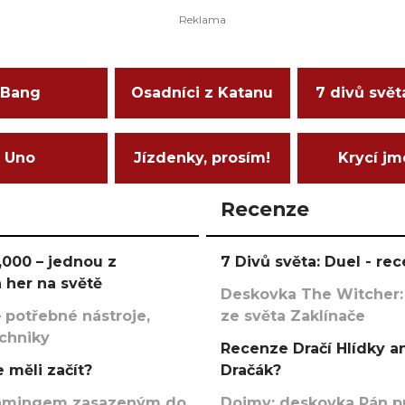
Bang
Osadníci z Katanu
7 divů svět
Uno
Jízdenky, prosím!
Krycí j
Recenze
000 – jednou z
7 Divů světa: Duel - r
 her na světě
Deskovka The Witcher:
 potřebné nástroje,
ze světa Zaklínače
echniky
Recenze Dračí Hlídky an
 měli začít?
Dračák?
argamingem zasazeným do
Dojmy: deskovka Pán p