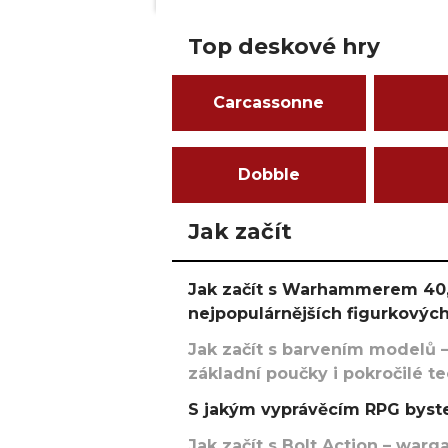
Top deskové hry
Carcassonne
Dobble
Jak začít
Jak začít s Warhammerem 40,
nejpopulárnějších figurkových
Jak začít s barvením modelů –
základní poučky i pokročilé t
S jakým vyprávěcím RPG byste
Jak začít s Bolt Action – w