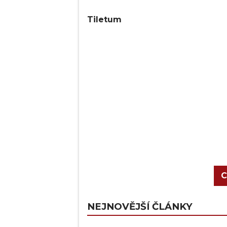
významných osob, které budou př
renesance.
Tiletum
Tiletum je hra s kostkovým mana
kole se hodí určitý počet kostek
hodnotě kostky, a poté provedet
získáte, tím silnější akce proved
C
NEJNOVĚJŠÍ ČLÁNKY