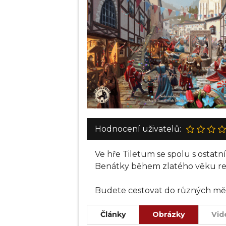
Hodnocení uživatelů:
Ve hře Tiletum se spolu s ostatn
Benátky během zlatého věku re
Budete cestovat do různých měst,
shromáždit potřebné suroviny pr
šlechtických rodů a účastnit se
Články
Obrázky
Vid