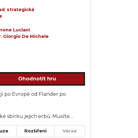
ad
,
strategická
e
mone Luciani
r
,
Giorgio De Michele
Ohodnotit hru
ují po Evropě od Flander po
é sbírku jejich erbů. Musíte
ních katedrál, získat přízeň
. Budete také využívat služeb
uze
Rozšíření
Verze