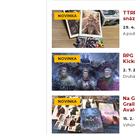
TTRP
NOVINKA
snáz
29. 4
A pod
RPG 
NOVINKA
Kick
2. 7.
Druhá
Na G
NOVINKA
Grai
Aval
15. 2
Vzhůr