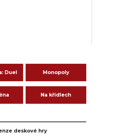
a: Duel
Monopoly
ména
Na křídlech
ecenze deskové hry