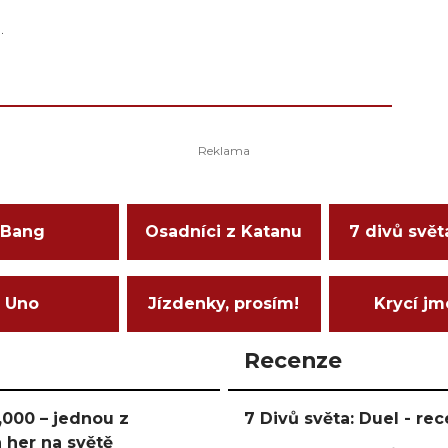
.
Bang
Osadníci z Katanu
7 divů svět
Uno
Jízdenky, prosím!
Krycí j
Recenze
000 – jednou z
7 Divů světa: Duel - r
 her na světě