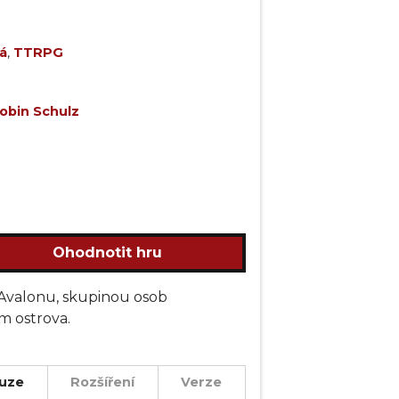
á
,
TTRPG
obin Schulz
Ohodnotit hru
i Avalonu, skupinou osob
m ostrova.
uze
Rozšíření
Verze