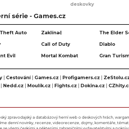
deskovky
rní série - Games.cz
Theft Auto
Zaklínač
The Elder S
y
Call of Duty
Diablo
nt Evil
Mortal Kombat
Gran Turis
y
|
Cestování
|
Games.cz
|
Profigamers.cz
|
ZeStolu.c
|
Nedd.cz
|
Moulík.cz
|
Fights.cz
|
Dokina.cz
|
CZhity.
eský zpravodajský a databázový herní web o deskových hrách, wargami
ášíme denní novinky, recenze, videorecenze, dojmy, komentáře, téma
 se všemi českými a některými zahraničními vydavatelstvími a pokrý