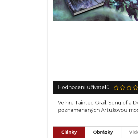
Hodnocení uživatelů:
Ve hře Tainted Grail: Song of a
poznamenaných Artušovou mocí a 
Články
Obrázky
Vid