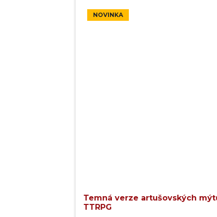
NOVINKA
Temná verze artušovských mýtů
TTRPG