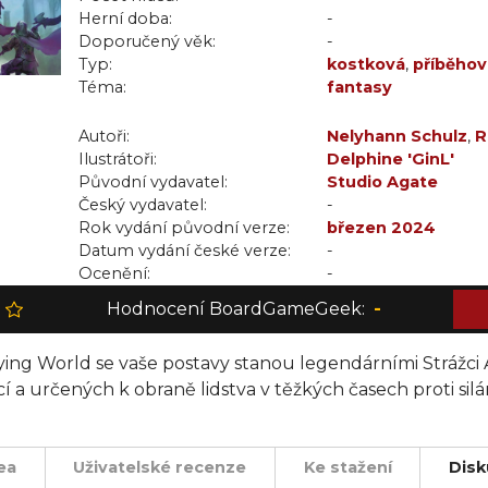
Herní doba:
-
Doporučený věk:
-
Typ:
kostková
,
příběhov
Téma:
fantasy
Autoři:
Nelyhann Schulz
,
R
Ilustrátoři:
Delphine 'GinL'
Původní vydavatel:
Studio Agate
Český vydavatel:
-
Rok vydání původní verze:
březen 2024
Datum vydání české verze:
-
Ocenění:
-
Hodnocení BoardGameGeek:
-
 Dying World se vaše postavy stanou legendárními Strážc
určených k obraně lidstva v těžkých časech proti silá
ea
Uživatelské recenze
Ke stažení
Disk