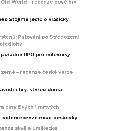
 Old World – recenze nové hry
eb Stojíme ještě o klasický
rstenů: Putování po Středozemi
 předlohy
pořádné RPG pro milovníky
 země – recenze české verze
závodní hry, kterou doma
a plná živých i mrtvých
t – videorecenze nové deskovky
recenze skvělé umělecké