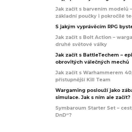
Jak začít s barvením modelů –
základní poučky i pokročilé t
S jakým vyprávěcím RPG byste
Jak začít s Bolt Action – w
druhé světové války
Jak začít s BattleTechem – ep
obrovitých válečných mechů
Jak začít s Warhammerem 40,
přístupnější Kill Team
Wargaming poslouží jako zába
simulace. Jak s ním ale začít?
Symbaroum Starter Set – cesta
DnD“?