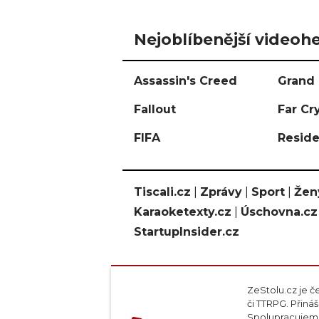
Nejoblíbenější videohe
Assassin's Creed
Grand 
Fallout
Far Cr
FIFA
Reside
Tiscali.cz
|
Zprávy
|
Sport
|
Žen
Karaoketexty.cz
|
Úschovna.cz
StartupInsider.cz
ZeStolu.cz je č
či TTRPG. Přin
Spolupracujeme