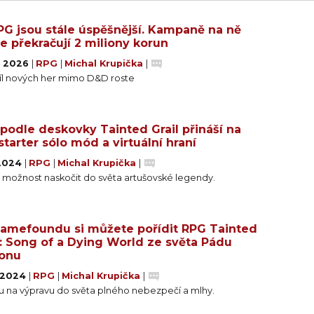
G jsou stále úspěšnější. Kampaně na ně
e překračují 2 miliony korun
. 2026
|
RPG
|
Michal Krupička
|
íl nových her mimo D&D roste
podle deskovky Tainted Grail přináší na
starter sólo mód a virtuální hraní
 2024
|
RPG
|
Michal Krupička
|
 možnost naskočit do světa artušovské legendy.
amefoundu si můžete pořídit RPG Tainted
l: Song of a Dying World ze světa Pádu
onu
. 2024
|
RPG
|
Michal Krupička
|
u na výpravu do světa plného nebezpečí a mlhy.