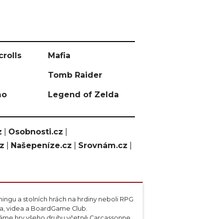
crolls
Mafia
Tomb Raider
mo
Legend of Zelda
z
|
Osobnosti.cz
|
cz
|
Našepeníze.cz
|
Srovnám.cz
|
ngu a stolních hrách na hrdiny neboli RPG
ta, videa a BoardGame Club.
váme hry všeho druhu včetně Carcassonne,