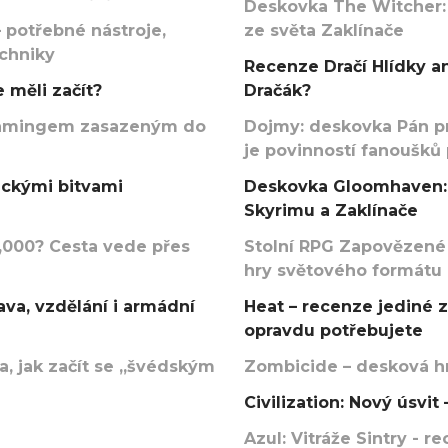
Deskovka The Witcher:
 potřebné nástroje,
ze světa Zaklínače
echniky
Recenze Dračí Hlídky an
 měli začít?
Dračák?
argamingem zasazeným do
Dojmy: deskovka Pán p
je povinností fanoušků
ickými bitvami
Deskovka Gloomhaven: 
Skyrimu a Zaklínače
000? Cesta vede přes
Stolní RPG Zapovězené
hry světového formátu
va, vzdělání i armádní
Heat – recenze jediné 
opravdu potřebujete
, jak začít se „švédským
Zombicide – desková hr
Civilization: Nový úsvi
Azul: Vitráže Sintry - 