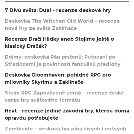
7 Divů světa: Duel - recenze deskové hry
Deskovka The Witcher: Old World – recenze
nové hry ze světa Zaklínače
Recenze Dračí Hlídky aneb Stojíme ještě o
klasický Dračák?
Dojmy: deskovka Pán prstenů: Putování po
Středozemi je povinností fanoušků předlohy
Deskovka Gloomhaven: pořádné RPG pro
milovníky Skyrimu a Zaklínače
Stolní RPG Zapovězené země – recenze české
verze hry světového formátu
Heat – recenze jediné závodní hry, kterou doma
opravdu potřebujete
Zombicide – desková hra plná živých i mrtvých