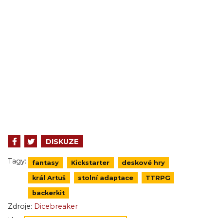
DISKUZE
Tagy:
fantasy
Kickstarter
deskové hry
král Artuš
stolní adaptace
TTRPG
backerkit
Zdroje:
Dicebreaker