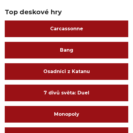
Top deskové hry
Carcassonne
Bang
Osadníci z Katanu
7 divů světa: Duel
Monopoly