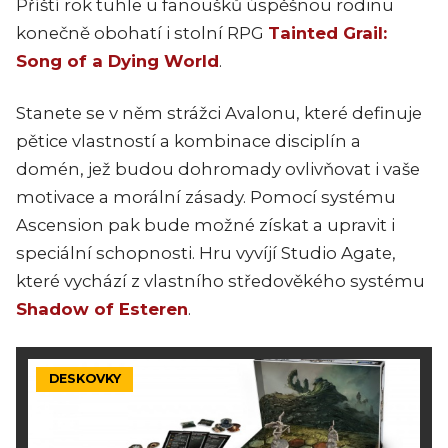
Příští rok tuhle u fanoušků úspěšnou rodinu
konečně obohatí i stolní RPG
Tainted Grail:
Song of a Dying World
.
Stanete se v něm strážci Avalonu, které definuje
pětice vlastností a kombinace disciplín a
domén, jež budou dohromady ovlivňovat i vaše
motivace a morální zásady. Pomocí systému
Ascension pak bude možné získat a upravit i
speciální schopnosti. Hru vyvíjí Studio Agate,
které vychází z vlastního středověkého systému
Shadow of Esteren
.
DESKOVKY