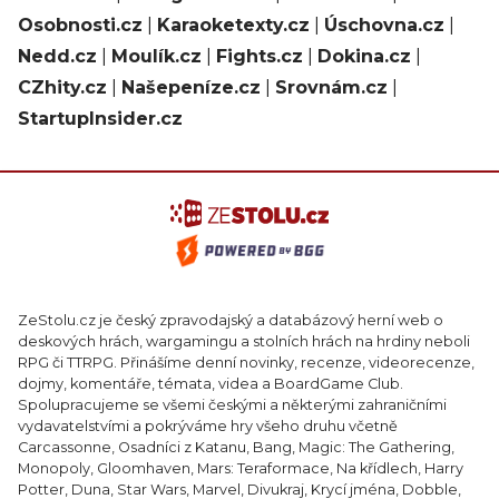
Osobnosti.cz
|
Karaoketexty.cz
|
Úschovna.cz
|
Nedd.cz
|
Moulík.cz
|
Fights.cz
|
Dokina.cz
|
CZhity.cz
|
Našepeníze.cz
|
Srovnám.cz
|
StartupInsider.cz
ZeStolu.cz je český zpravodajský a databázový herní web o
deskových hrách, wargamingu a stolních hrách na hrdiny neboli
RPG či TTRPG. Přinášíme denní novinky, recenze, videorecenze,
dojmy, komentáře, témata, videa a BoardGame Club.
Spolupracujeme se všemi českými a některými zahraničními
vydavatelstvími a pokrýváme hry všeho druhu včetně
Carcassonne, Osadníci z Katanu, Bang, Magic: The Gathering,
Monopoly, Gloomhaven, Mars: Teraformace, Na křídlech, Harry
Potter, Duna, Star Wars, Marvel, Divukraj, Krycí jména, Dobble,