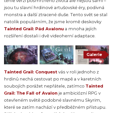
téhle verzi posmrtného života ale nejsou sami –
jsou tu slavní hrdinové artušovské éry, podivná
monstra a další ztracené duše. Tento svět se stal
natolik populárním, že jsme kromě deskovky
Tainted Grail: Pád Avalonu
a mnoha jejích
rozšíření dostali i dvě videoherní adaptace.
Galerie
Tainted Grail: Conquest
vás v roli jednoho z
hrdinů nechá cestovat po mapě a v karetních
soubojích porážet nepřátele, zatímco
Tainted
Grail: The Fall of Avalon
je ambiciózní RPG v
otevřeném světě podobné slavnému Skyrim,
které se zatím nachází v předběžném přístupu.