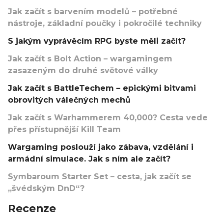
Jak začít s barvením modelů – potřebné
nástroje, základní poučky i pokročilé techniky
S jakým vyprávěcím RPG byste měli začít?
Jak začít s Bolt Action – wargamingem
zasazeným do druhé světové války
Jak začít s BattleTechem – epickými bitvami
obrovitých válečných mechů
Jak začít s Warhammerem 40,000? Cesta vede
přes přístupnější Kill Team
Wargaming poslouží jako zábava, vzdělání i
armádní simulace. Jak s ním ale začít?
Symbaroum Starter Set – cesta, jak začít se
„švédským DnD“?
Recenze