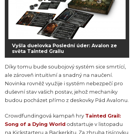
Vyšla duelovka Poslední úder: Avalon ze
světa Tainted Grailu
Díky tomu bude soubojový systém sice smrtící,
ale zároveň intuitivní a snadný na naučení.
Novinka rovněž využije i systém nebezpečí pro
duševní stav vašich postav, jehož mechaniky
budou pocházet přímo z deskovky Pád Avalonu.
Crowdfundingová kampaň hry
Tainted Grail:
Song of a Dying World
odstartuje v listopadu
na Kickstarteru a Backerkitu. Za zhruba tisícovku