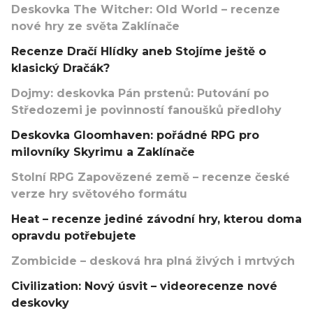
Deskovka The Witcher: Old World – recenze
nové hry ze světa Zaklínače
Recenze Dračí Hlídky aneb Stojíme ještě o
klasický Dračák?
Dojmy: deskovka Pán prstenů: Putování po
Středozemi je povinností fanoušků předlohy
Deskovka Gloomhaven: pořádné RPG pro
milovníky Skyrimu a Zaklínače
Stolní RPG Zapovězené země – recenze české
verze hry světového formátu
Heat – recenze jediné závodní hry, kterou doma
opravdu potřebujete
Zombicide – desková hra plná živých i mrtvých
Civilization: Nový úsvit – videorecenze nové
deskovky