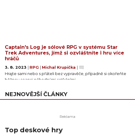
Captain's Log je sólové RPG v systému Star
Trek Adventures, jímž si ozvláštníte i hru více
hráčů
3. 8. 2023
|
RPG
|
Michal Krupička
|
Hrajte sami nebo s přáteli bez vypravěče, případně si okořeňte
běžnou seanci náhodnými setkáními.
NEJNOVĚJŠÍ ČLÁNKY
Top deskové hry