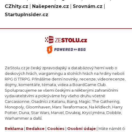
CZhity.cz
|
Našepeníze.cz
|
Srovnám.cz
|
StartupInsider.cz
ZeStolu.cz je český zpravodajský a databázový herní web o
deskových hrách, wargamingu a stolních hrách na hrdiny neboli
RPG či TTRPG. Přinášíme denní novinky, recenze, videorecenze,
dojmy, komentáře, témata, videa a BoardGame Club.
Spolupracujeme se všemi českými a některými zahraničními
vydavatelstvími a pokrýváme hry všeho druhu včetně
Carcassonne, Osadníci z Katanu, Bang, Magic: The Gathering,
Monopoly, Gloomhaven, Mars: Teraformace, Na křídlech, Harry
Potter, Duna, Star Wars, Marvel, Divukraj, Krycí jména, Dobble,
Warhammer a další.
Reklama
|
Redakce
|
Cookies
|
Osobní údaje
| Máte námět či