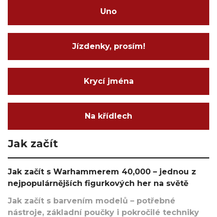
Uno
Jízdenky, prosím!
Krycí jména
Na křídlech
Jak začít
Jak začít s Warhammerem 40,000 – jednou z
nejpopulárnějších figurkových her na světě
Jak začít s barvením modelů – potřebné
nástroje, základní poučky i pokročilé techniky