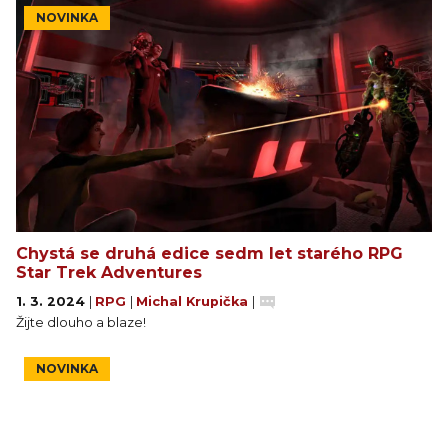
NOVINKA
Chystá se druhá edice sedm let starého RPG
Star Trek Adventures
1. 3. 2024
|
RPG
|
Michal Krupička
|
Žijte dlouho a blaze!
NOVINKA