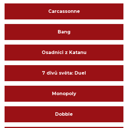
Carcassonne
Bang
Osadníci z Katanu
7 divů světa: Duel
Monopoly
Dobble