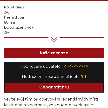
Počet hráčů:
2-6
Herní doba:
60 min.
Doporučený věk:
12+
Naše recenze
Hodnocení uživatelů:
Hodnocení BoardGameGeek:
7.1
Ohodnotit hru
Veďte svůj tým při objevování legendárních míst!
Musíte se rozhodnout, zda budete tvořit malé