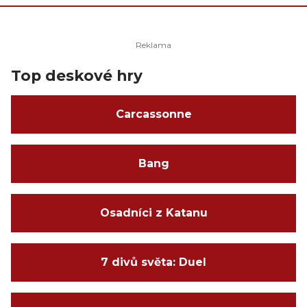
Top deskové hry
Carcassonne
Bang
Osadníci z Katanu
7 divů světa: Duel