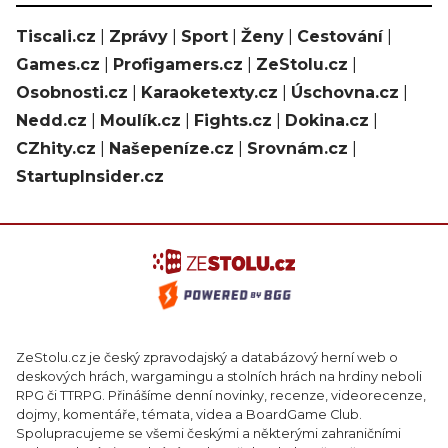
Tiscali.cz
|
Zprávy
|
Sport
|
Ženy
|
Cestování
|
Games.cz
|
Profigamers.cz
|
ZeStolu.cz
|
Osobnosti.cz
|
Karaoketexty.cz
|
Úschovna.cz
|
Nedd.cz
|
Moulík.cz
|
Fights.cz
|
Dokina.cz
|
CZhity.cz
|
Našepeníze.cz
|
Srovnám.cz
|
StartupInsider.cz
ZeStolu.cz je český zpravodajský a databázový herní web o
deskových hrách, wargamingu a stolních hrách na hrdiny neboli
RPG či TTRPG. Přinášíme denní novinky, recenze, videorecenze,
dojmy, komentáře, témata, videa a BoardGame Club.
Spolupracujeme se všemi českými a některými zahraničními