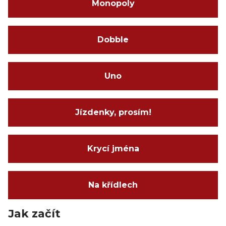
Monopoly
Dobble
Uno
Jízdenky, prosím!
Krycí jména
Na křídlech
Jak začít