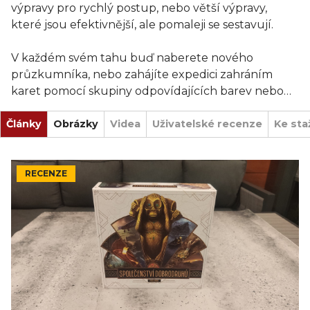
výpravy pro rychlý postup, nebo větší výpravy,
které jsou efektivnější, ale pomaleji se sestavují.
V každém svém tahu buď naberete nového
průzkumníka, nebo zahájíte expedici zahráním
karet pomocí skupiny odpovídajících barev nebo
rolí. Vůdce výpravy vybírejte moudře: určí, který
Články
region prozkoumáte, a poskytne dané výpravě
Obrázky
Videa
Uživatelské recenze
Ke sta
zvláštní schopnost.
Pozor: kdykoli zahájíte expedici, nehrané karty z
RECENZE
vaší ruky se zpřístupní soupeřům k verbování!
Abyste dosáhli vítězství, musíte pečlivě řídit své úsilí
při verbování a hromadění objevů a zároveň
sledovat postup svých soupeřů.