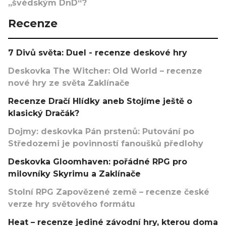
„švédským DnD“?
Recenze
7 Divů světa: Duel - recenze deskové hry
Deskovka The Witcher: Old World – recenze
nové hry ze světa Zaklínače
Recenze Dračí Hlídky aneb Stojíme ještě o
klasický Dračák?
Dojmy: deskovka Pán prstenů: Putování po
Středozemi je povinností fanoušků předlohy
Deskovka Gloomhaven: pořádné RPG pro
milovníky Skyrimu a Zaklínače
Stolní RPG Zapovězené země – recenze české
verze hry světového formátu
Heat – recenze jediné závodní hry, kterou doma