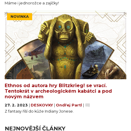
Máme i jednorožce a zajíčky!
NOVINKA
Ethnos od autora hry Blitzkrieg! se vrací.
Tentokrát v archeologickém kabátci a pod
novým názvem
27. 2. 2023
|
DESKOVKY
|
Ondřej Partl
|
Z fantasy říší do kůže Indiany Jonese.
NEJNOVĚJŠÍ ČLÁNKY