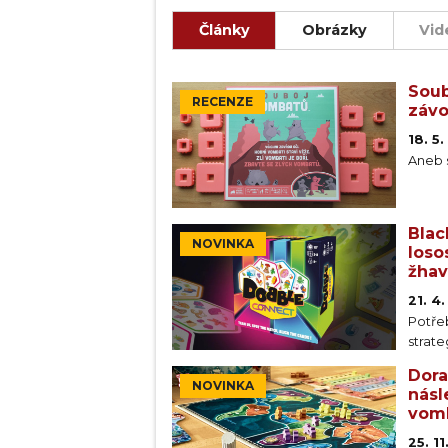
Články
Obrázky
Vid
Soub
RECENZE
závo
18. 5
Aneb s
Blac
NOVINKA
loso
žhav
21. 4
Potřeb
strate
Dora
NOVINKA
násl
vomb
25. 1