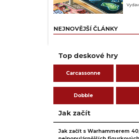
Vydava
NEJNOVĚJŠÍ ČLÁNKY
Top deskové hry
Carcassonne
Dobble
Jak začít
Jak začít s Warhammerem 40,
nejpopulárnějších figurkových