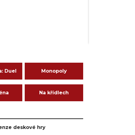
a: Duel
Monopoly
ména
Na křídlech
ecenze deskové hry