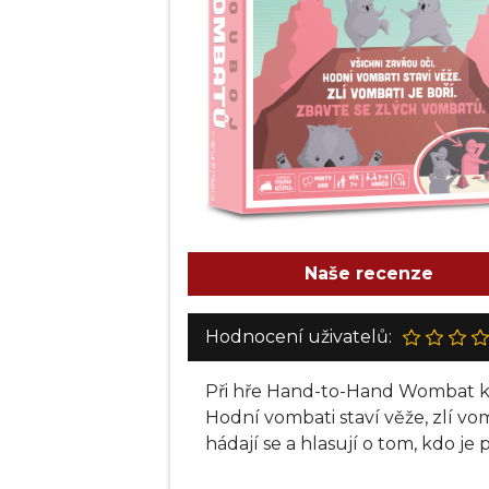
Naše recenze
Hodnocení uživatelů:
Při hře Hand-to-Hand Wombat ka
Hodní vombati staví věže, zlí vom
hádají se a hlasují o tom, kdo je