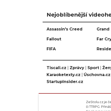
Nejoblíbenější videohe
Assassin's Creed
Grand 
Fallout
Far Cr
FIFA
Reside
Tiscali.cz
|
Zprávy
|
Sport
|
Žen
Karaoketexty.cz
|
Úschovna.cz
StartupInsider.cz
ZeStolu.cz je č
či TTRPG. Přin