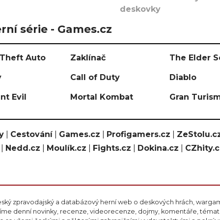
deskovky
rní série - Games.cz
Theft Auto
Zaklínač
The Elder S
y
Call of Duty
Diablo
nt Evil
Mortal Kombat
Gran Turis
y
|
Cestování
|
Games.cz
|
Profigamers.cz
|
ZeStolu.c
|
Nedd.cz
|
Moulík.cz
|
Fights.cz
|
Dokina.cz
|
CZhity.
eský zpravodajský a databázový herní web o deskových hrách, wargami
ášíme denní novinky, recenze, videorecenze, dojmy, komentáře, téma