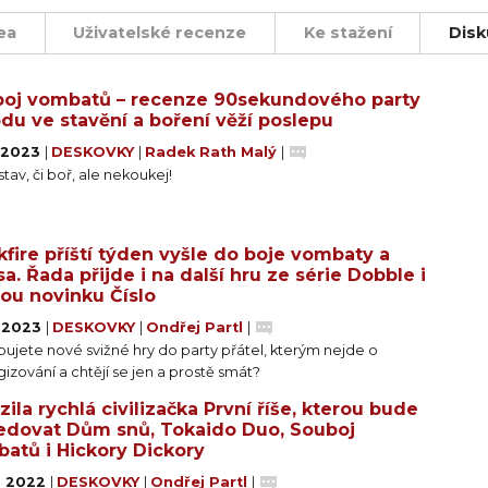
ea
Uživatelské recenze
Ke stažení
Disk
oj vombatů – recenze 90sekundového party
du ve stavění a boření věží poslepu
. 2023
|
DESKOVKY
|
Radek Rath Malý
|
tav, či boř, ale nekoukej!
kfire příští týden vyšle do boje vombaty a
sa. Řada přijde i na další hru ze série Dobble i
ou novinku Číslo
. 2023
|
DESKOVKY
|
Ondřej Partl
|
ujete nové svižné hry do party přátel, kterým nejde o
gizování a chtějí se jen a prostě smát?
zila rychlá civilizačka První říše, kterou bude
edovat Dům snů, Tokaido Duo, Souboj
atů i Hickory Dickory
1. 2022
|
DESKOVKY
|
Ondřej Partl
|