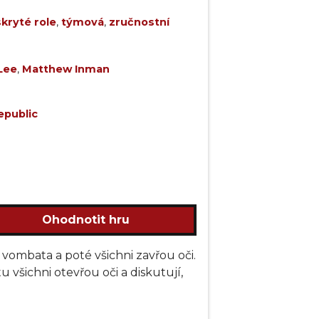
skryté role
,
týmová
,
zručnostní
Lee
,
Matthew Inman
public
Ohodnotit hru
ombata a poté všichni zavřou oči.
u všichni otevřou oči a diskutují,