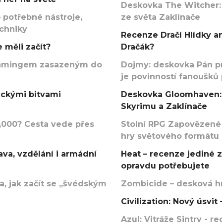
Deskovka The Witcher:
 potřebné nástroje,
ze světa Zaklínače
echniky
Recenze Dračí Hlídky an
 měli začít?
Dračák?
argamingem zasazeným do
Dojmy: deskovka Pán p
je povinností fanoušků
ickými bitvami
Deskovka Gloomhaven: 
Skyrimu a Zaklínače
000? Cesta vede přes
Stolní RPG Zapovězené
hry světového formátu
va, vzdělání i armádní
Heat – recenze jediné 
opravdu potřebujete
, jak začít se „švédským
Zombicide – desková hr
Civilization: Nový úsvi
Azul: Vitráže Sintry - 