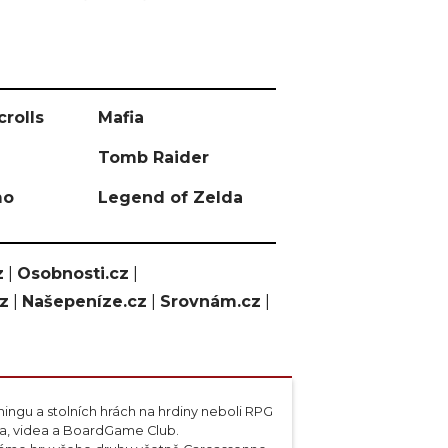
crolls
Mafia
Tomb Raider
mo
Legend of Zelda
z
|
Osobnosti.cz
|
cz
|
Našepeníze.cz
|
Srovnám.cz
|
ngu a stolních hrách na hrdiny neboli RPG
ta, videa a BoardGame Club.