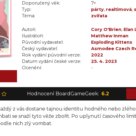
Doporučený věk:
7+
Typ:
párty
,
realtimová
,
Téma:
zvířata
Autoři:
Cory O'Brien
,
Elan 
Ilustrátoři:
Matthew Inman
Původní vydavatel:
Exploding Kittens
Český vydavatel:
Asmodee Czech Re
Rok vydání původní verze:
2022
Datum vydání české verze:
25. 4. 2023
Ocenění:
-
Hodnocení BoardGameGeek:
6.2
ždý z vás dostane tajnou identitu hodného nebo zlého v
bati se snaží tyto věže zbořit. Po uplynutí časového limit
 podle nich zlý vombat.