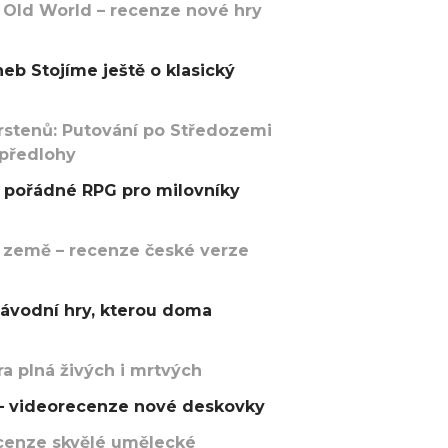
 Old World – recenze nové hry
eb Stojíme ještě o klasický
rstenů: Putování po Středozemi
 předlohy
pořádné RPG pro milovníky
 země – recenze české verze
závodní hry, kterou doma
a plná živých i mrtvých
t – videorecenze nové deskovky
recenze skvělé umělecké