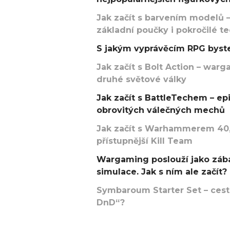
Jak začít s barvením modelů –
základní poučky i pokročilé t
S jakým vyprávěcím RPG byste
Jak začít s Bolt Action – w
druhé světové války
Jak začít s BattleTechem – ep
obrovitých válečných mechů
Jak začít s Warhammerem 40,
přístupnější Kill Team
Wargaming poslouží jako zába
simulace. Jak s ním ale začít?
Symbaroum Starter Set – cesta
DnD“?