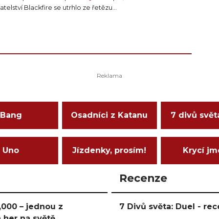
telství Blackfire se utrhlo ze řetězu...
Bang
Osadníci z Katanu
7 divů svět
Uno
Jízdenky, prosím!
Krycí j
Recenze
000 – jednou z
7 Divů světa: Duel - r
 her na světě