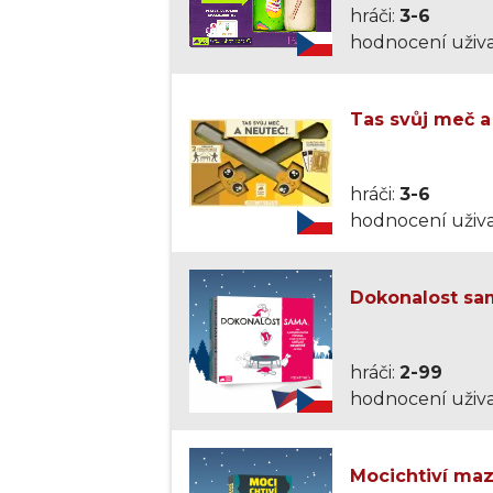
hráči:
3-6
hodnocení uživa
Tas svůj meč a
hráči:
3-6
hodnocení uživa
Dokonalost sa
hráči:
2-99
hodnocení uživa
Mocichtiví mazl