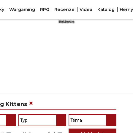
ky
Wargaming
RPG
Recenze
Videa
Katalog
Herny
×
ng Kittens