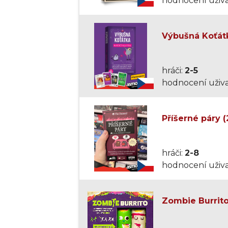
hodnocení uživa
Výbušná Koťátk
hráči:
2-5
hodnocení uživa
Příšerné páry (
hráči:
2-8
hodnocení uživa
Zombie Burrito