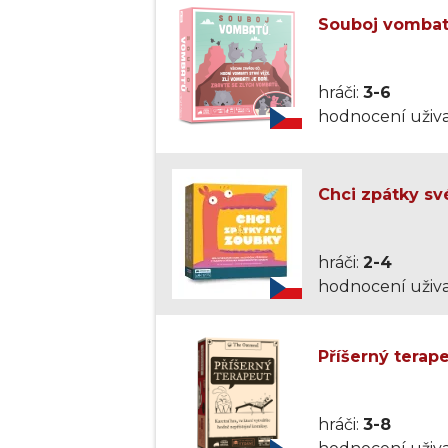
Souboj vombat
hráči:
3-6
hodnocení uživa
Chci zpátky sv
hráči:
2-4
hodnocení uživa
Příšerný terap
hráči:
3-8