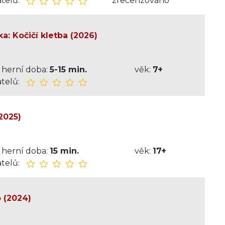
telů:
zrecenzováno
a: Kočičí kletba (2026)
herní doba:
5-15 min.
věk:
7+
telů:
2025)
herní doba:
15 min.
věk:
17+
telů:
 (2024)