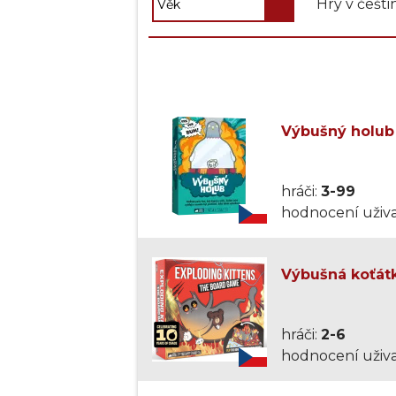
Hry v češti
Výbušný holub 
hráči:
3-99
hodnocení uživa
Výbušná koťátk
hráči:
2-6
hodnocení uživa