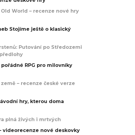
ecenze deskové hry
 Old World – recenze nové hry
eb Stojíme ještě o klasický
rstenů: Putování po Středozemi
 předlohy
pořádné RPG pro milovníky
 země – recenze české verze
závodní hry, kterou doma
a plná živých i mrtvých
t – videorecenze nové deskovky