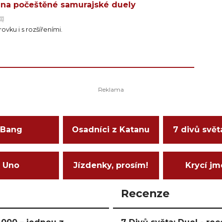
á na počeštěné samurajské duely
ku i s rozšířeními.
Bang
Osadníci z Katanu
7 divů svět
Uno
Jízdenky, prosím!
Krycí j
Recenze