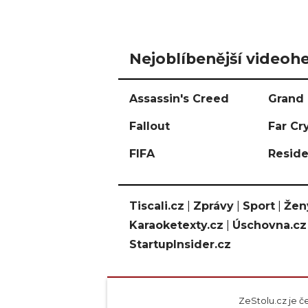
Nejoblíbenější videohe
Assassin's Creed
Grand 
Fallout
Far Cr
FIFA
Reside
Tiscali.cz
|
Zprávy
|
Sport
|
Žen
Karaoketexty.cz
|
Úschovna.cz
StartupInsider.cz
ZeStolu.cz je č