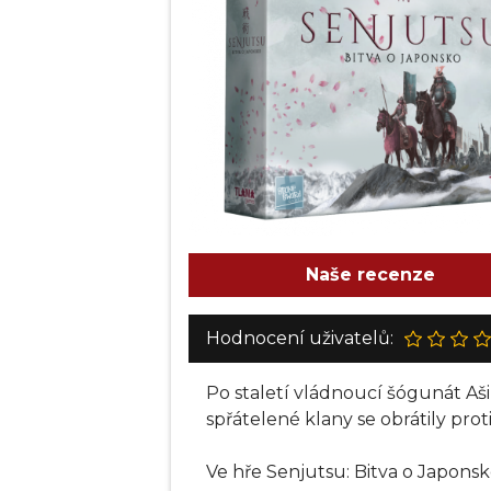
Naše recenze
Hodnocení uživatelů:
Po staletí vládnoucí šógunát Aš
spřátelené klany se obrátily prot
Ve hře Senjutsu: Bitva o Japonsk