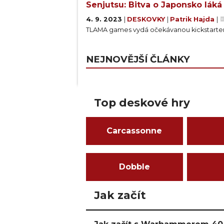
Senjutsu: Bitva o Japonsko lák
4. 9. 2023
|
DESKOVKY
|
Patrik Hajda
|
TLAMA games vydá očekávanou kickstarterov
NEJNOVĚJŠÍ ČLÁNKY
Top deskové hry
Carcassonne
Dobble
Jak začít