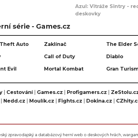
Azul: Vitráže Sintry - 
deskovky
rní série - Games.cz
Theft Auto
Zaklínač
The Elder S
y
Call of Duty
Diablo
nt Evil
Mortal Kombat
Gran Turis
y
|
Cestování
|
Games.cz
|
Profigamers.cz
|
ZeStolu.c
|
Nedd.cz
|
Moulík.cz
|
Fights.cz
|
Dokina.cz
|
CZhity.
eský zpravodajský a databázový herní web o deskových hrách, wargami