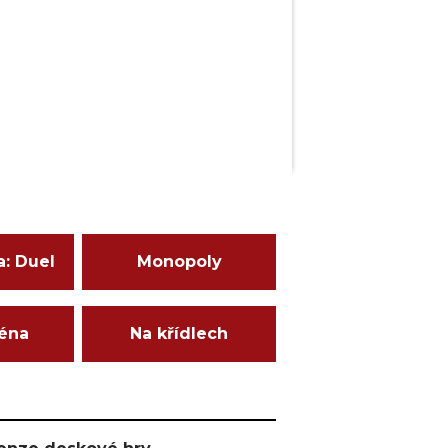
a: Duel
Monopoly
ména
Na křídlech