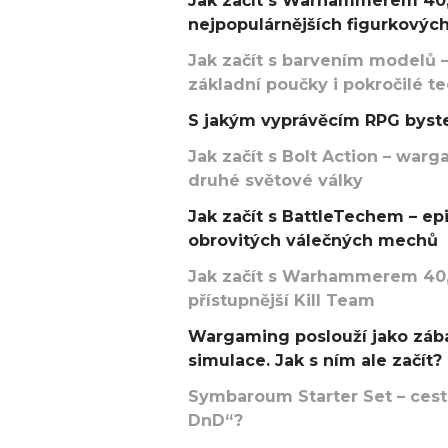
Jak začít s Warhammerem 40,
nejpopulárnějších figurkových
Jak začít s barvením modelů –
základní poučky i pokročilé t
S jakým vyprávěcím RPG byste
Jak začít s Bolt Action – w
druhé světové války
Jak začít s BattleTechem – ep
obrovitých válečných mechů
Jak začít s Warhammerem 40,
přístupnější Kill Team
Wargaming poslouží jako zába
simulace. Jak s ním ale začít?
Symbaroum Starter Set – cesta
DnD“?