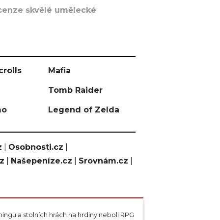
recenze skvělé umělecké
crolls
Mafia
Tomb Raider
mo
Legend of Zelda
z
|
Osobnosti.cz
|
cz
|
Našepeníze.cz
|
Srovnám.cz
|
ngu a stolních hrách na hrdiny neboli RPG