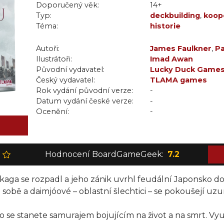
Doporučený věk:
14+
Typ:
deckbuilding
,
koope
Téma:
historie
Autoři:
James Faulkner
,
Pa
Ilustrátoři:
Imad Awan
Původní vydavatel:
Lucky Duck Game
Český vydavatel:
TLAMA games
Rok vydání původní verze:
-
Datum vydání české verze:
-
Ocenění:
-
Hodnocení BoardGameGeek:
7.2
ikaga se rozpadl a jeho zánik uvrhl feudální Japonsko do
i sobě a daimjóové – oblastní šlechtici – se pokoušejí uz
o se stanete samurajem bojujícím na život a na smrt. Vyu