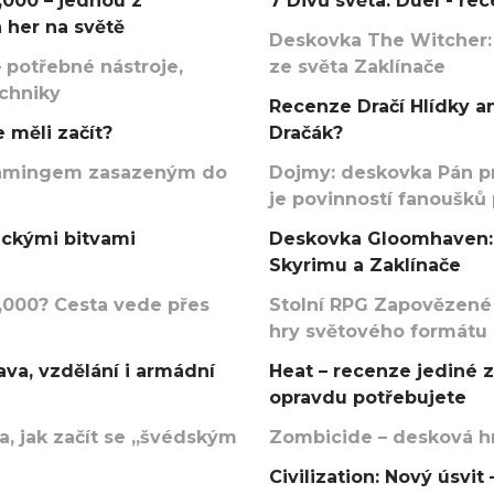
000 – jednou z
7 Divů světa: Duel - r
 her na světě
Deskovka The Witcher:
 potřebné nástroje,
ze světa Zaklínače
echniky
Recenze Dračí Hlídky an
 měli začít?
Dračák?
argamingem zasazeným do
Dojmy: deskovka Pán p
je povinností fanoušků
ickými bitvami
Deskovka Gloomhaven: 
Skyrimu a Zaklínače
000? Cesta vede přes
Stolní RPG Zapovězené
hry světového formátu
va, vzdělání i armádní
Heat – recenze jediné 
opravdu potřebujete
, jak začít se „švédským
Zombicide – desková hr
Civilization: Nový úsvi