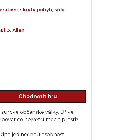
rativní
,
skrytý pohyb
,
sólo
ul D. Allen
s
Ohodnotit hru
 surové občanské války. Dříve
urpovat co největší moc a prestiž.
žijte jedinečnou osobnost,