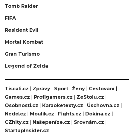
Tomb Raider
FIFA
Resident Evil
Mortal Kombat
Gran Turismo
Legend of Zelda
Tiscali.cz
|
Zprávy
|
Sport
|
Ženy
|
Cestování
|
Games.cz
|
Profigamers.cz
|
ZeStolu.cz
|
Osobnosti.cz
|
Karaoketexty.cz
|
Úschovna.cz
|
Nedd.cz
|
Moulík.cz
|
Fights.cz
|
Dokina.cz
|
CZhity.cz
|
Našepeníze.cz
|
Srovnám.cz
|
StartupInsider.cz