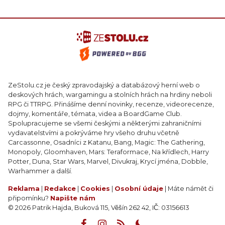
ZeStolu.cz je český zpravodajský a databázový herní web o
deskových hrách, wargamingu a stolních hrách na hrdiny neboli
RPG či TTRPG. Přinášíme denní novinky, recenze, videorecenze,
dojmy, komentáře, témata, videa a BoardGame Club.
Spolupracujeme se všemi českými a některými zahraničními
vydavatelstvími a pokrýváme hry všeho druhu včetně
Carcassonne, Osadníci z Katanu, Bang, Magic: The Gathering,
Monopoly, Gloomhaven, Mars: Teraformace, Na křídlech, Harry
Potter, Duna, Star Wars, Marvel, Divukraj, Krycí jména, Dobble,
Warhammer a další.
Reklama
|
Redakce
|
Cookies
|
Osobní údaje
| Máte námět či
připomínku?
Napište nám
© 2026 Patrik Hajda, Buková 115, Věšín 262 42, IČ: 03156613