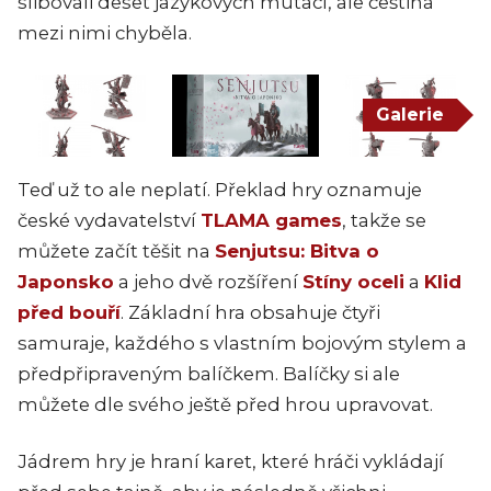
slibovali deset jazykových mutací, ale čeština
mezi nimi chyběla.
Galerie
Teď už to ale neplatí. Překlad hry oznamuje
české vydavatelství
TLAMA games
, takže se
můžete začít těšit na
Senjutsu: Bitva o
Japonsko
a jeho dvě rozšíření
Stíny oceli
a
Klid
před bouří
. Základní hra obsahuje čtyři
samuraje, každého s vlastním bojovým stylem a
předpřipraveným balíčkem. Balíčky si ale
můžete dle svého ještě před hrou upravovat.
Jádrem hry je hraní karet, které hráči vykládají