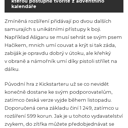
kterou postupně tvoříte z adventního
kalendáře
Zmíněná rozšíření přidávají po dvou dalších
samurajích s unikátními přístupy k boji.
Například Ašigaru se musí sehrát se svým psem
Hačikem, mnich umí couvat a krýt si tak záda,
zabiják je opravdu dobrý v útoku, ale křehký
v obraně a námořník umí díky pistoli střílet na
dálku.
Původní hra z Kickstarteru už se co nevidět
konečně dostane ke svým podporovatelům,
zatímco česká verze vyjde během listopadu.
Doporučená cena základu činí 1 249, zatímco u
rozšíření 599 korun. Jak je u tohoto vydavatelství
zvykem, do zítřka můžete předobjednávat se