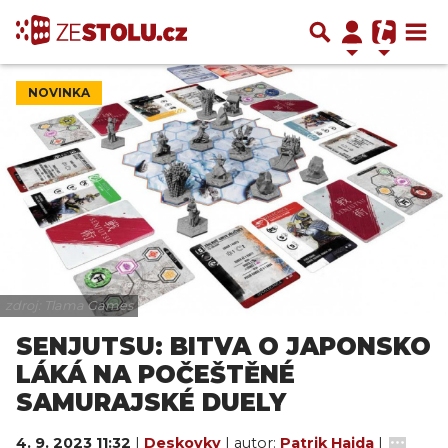
NOVINKA
zdroj: Tlama Games
SENJUTSU: BITVA O JAPONSKO
LÁKÁ NA POČEŠTĚNÉ
SAMURAJSKÉ DUELY
4. 9. 2023 11:32
|
Deskovky
| autor:
Patrik Hajda
|