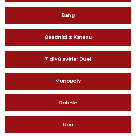
Bang
Osadníci z Katanu
7 divů světa: Duel
Monopoly
Dobble
Uno