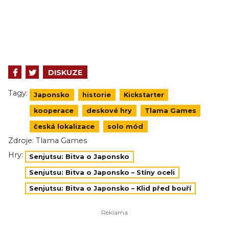
DISKUZE
Tagy:
Japonsko
historie
Kickstarter
kooperace
deskové hry
Tlama Games
česká lokalizace
solo mód
Zdroje:
Tlama Games
Hry:
Senjutsu: Bitva o Japonsko
Senjutsu: Bitva o Japonsko – Stíny oceli
Senjutsu: Bitva o Japonsko – Klid před bouří