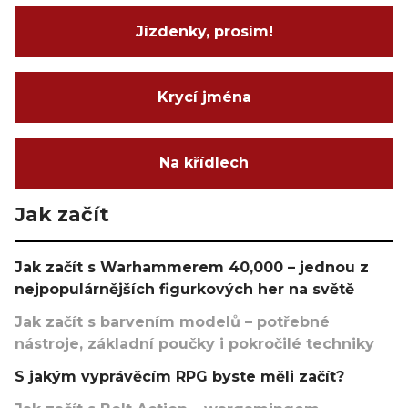
Jízdenky, prosím!
Krycí jména
Na křídlech
Jak začít
Jak začít s Warhammerem 40,000 – jednou z
nejpopulárnějších figurkových her na světě
Jak začít s barvením modelů – potřebné
nástroje, základní poučky i pokročilé techniky
S jakým vyprávěcím RPG byste měli začít?