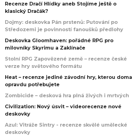
Recenze Dračí Hlídky aneb Stojíme ještě o
klasický Dračák?
Dojmy: deskovka Pán prstenů: Putování po
Středozemi je povinností fanoušků předlohy
Deskovka Gloomhaven: pořádné RPG pro
milovníky Skyrimu a Zaklínače
Stolní RPG Zapovězené země – recenze české
verze hry světového formátu
Heat – recenze jediné závodní hry, kterou doma
opravdu potřebujete
Zombicide – desková hra plná živých i mrtvých
Civilization: Nový úsvit – videorecenze nové
deskovky
Azul: Vitráže Sintry - recenze skvělé umělecké
deskovky