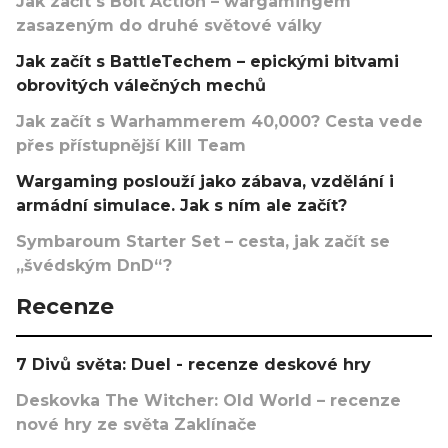
Jak začít s Bolt Action – wargamingem
zasazeným do druhé světové války
Jak začít s BattleTechem – epickými bitvami
obrovitých válečných mechů
Jak začít s Warhammerem 40,000? Cesta vede
přes přístupnější Kill Team
Wargaming poslouží jako zábava, vzdělání i
armádní simulace. Jak s ním ale začít?
Symbaroum Starter Set – cesta, jak začít se
„švédským DnD“?
Recenze
7 Divů světa: Duel - recenze deskové hry
Deskovka The Witcher: Old World – recenze
nové hry ze světa Zaklínače