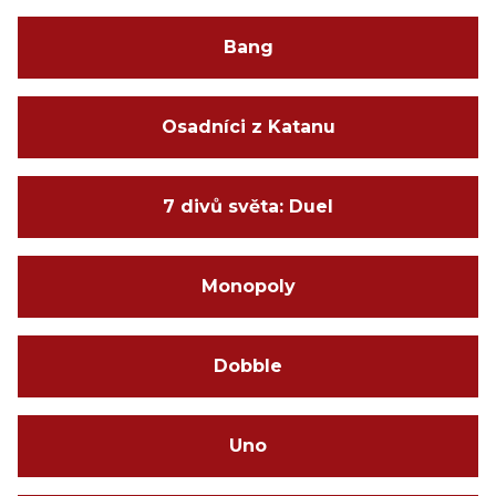
Bang
Osadníci z Katanu
7 divů světa: Duel
Monopoly
Dobble
Uno