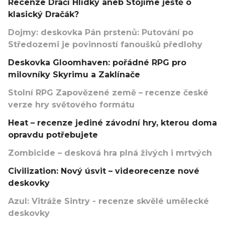
Recenze Dračí Hlídky aneb Stojíme ještě o
klasický Dračák?
Dojmy: deskovka Pán prstenů: Putování po
Středozemi je povinností fanoušků předlohy
Deskovka Gloomhaven: pořádné RPG pro
milovníky Skyrimu a Zaklínače
Stolní RPG Zapovězené země – recenze české
verze hry světového formátu
Heat – recenze jediné závodní hry, kterou doma
opravdu potřebujete
Zombicide – desková hra plná živých i mrtvých
Civilization: Nový úsvit – videorecenze nové
deskovky
Azul: Vitráže Sintry - recenze skvělé umělecké
deskovky