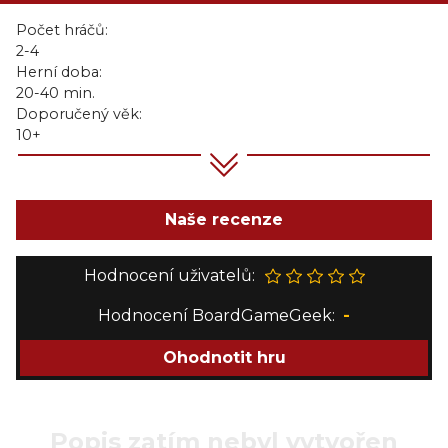
Počet hráčů:
2-4
Herní doba:
20-40 min.
Doporučený věk:
10+
Naše recenze
Hodnocení uživatelů:
Hodnocení BoardGameGeek:
-
Ohodnotit hru
Popis zatím nebyl vytvořen