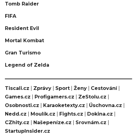
Tomb Raider
FIFA
Resident Evil
Mortal Kombat
Gran Turismo
Legend of Zelda
Tiscali.cz
|
Zprávy
|
Sport
|
Ženy
|
Cestování
|
Games.cz
|
Profigamers.cz
|
ZeStolu.cz
|
Osobnosti.cz
|
Karaoketexty.cz
|
Úschovna.cz
|
Nedd.cz
|
Moulík.cz
|
Fights.cz
|
Dokina.cz
|
CZhity.cz
|
Našepeníze.cz
|
Srovnám.cz
|
StartupInsider.cz