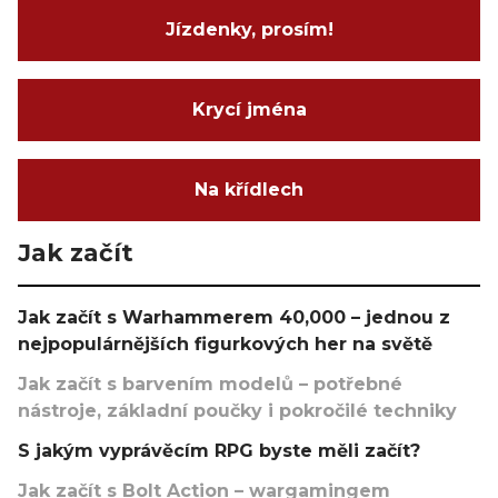
Jízdenky, prosím!
Krycí jména
Na křídlech
Jak začít
Jak začít s Warhammerem 40,000 – jednou z
nejpopulárnějších figurkových her na světě
Jak začít s barvením modelů – potřebné
nástroje, základní poučky i pokročilé techniky
S jakým vyprávěcím RPG byste měli začít?
Jak začít s Bolt Action – wargamingem