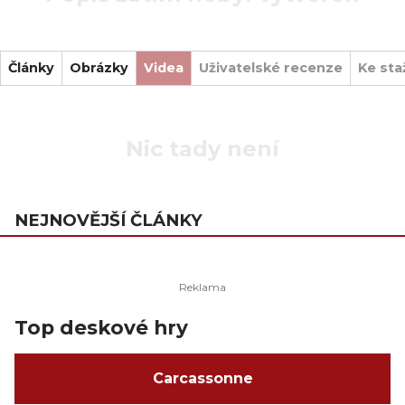
Články
Obrázky
Videa
Uživatelské recenze
Ke sta
Nic tady není
NEJNOVĚJŠÍ ČLÁNKY
Top deskové hry
Carcassonne