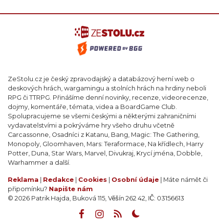
ZeStolu.cz je český zpravodajský a databázový herní web o
deskových hrách, wargamingu a stolních hrách na hrdiny neboli
RPG či TTRPG. Přinášíme denní novinky, recenze, videorecenze,
dojmy, komentáře, témata, videa a BoardGame Club.
Spolupracujeme se všemi českými a některými zahraničními
vydavatelstvími a pokrýváme hry všeho druhu včetně
Carcassonne, Osadníci z Katanu, Bang, Magic: The Gathering,
Monopoly, Gloomhaven, Mars: Teraformace, Na křídlech, Harry
Potter, Duna, Star Wars, Marvel, Divukraj, Krycí jména, Dobble,
Warhammer a další.
Reklama
|
Redakce
|
Cookies
|
Osobní údaje
| Máte námět či
připomínku?
Napište nám
© 2026 Patrik Hajda, Buková 115, Věšín 262 42, IČ: 03156613