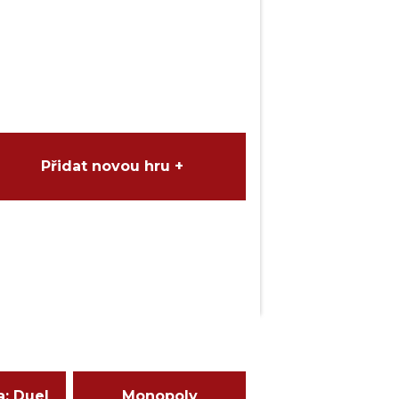
Přidat novou hru +
a: Duel
Monopoly