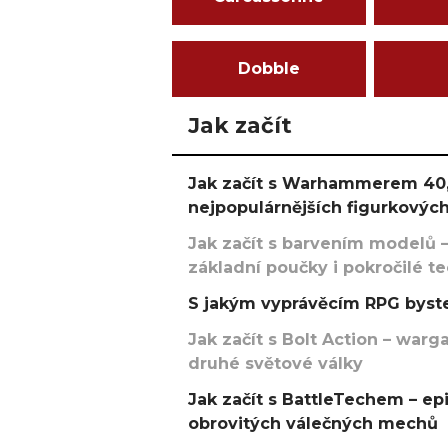
Dobble
Jak začít
Jak začít s Warhammerem 40,
nejpopulárnějších figurkových
Jak začít s barvením modelů –
základní poučky i pokročilé t
S jakým vyprávěcím RPG byste
Jak začít s Bolt Action – w
druhé světové války
Jak začít s BattleTechem – ep
obrovitých válečných mechů