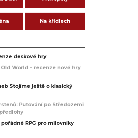
ména
Na křídlech
ecenze deskové hry
 Old World – recenze nové hry
eb Stojíme ještě o klasický
rstenů: Putování po Středozemi
 předlohy
pořádné RPG pro milovníky