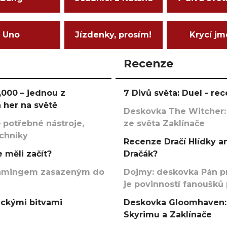
Uno
Jízdenky, prosím!
Krycí j
Recenze
000 – jednou z
7 Divů světa: Duel - r
 her na světě
Deskovka The Witcher:
 potřebné nástroje,
ze světa Zaklínače
echniky
Recenze Dračí Hlídky an
 měli začít?
Dračák?
argamingem zasazeným do
Dojmy: deskovka Pán p
je povinností fanoušků
ickými bitvami
Deskovka Gloomhaven: 
Skyrimu a Zaklínače