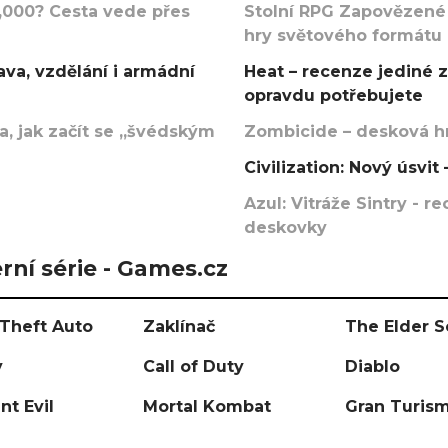
000? Cesta vede přes
Stolní RPG Zapovězené
hry světového formátu
va, vzdělání i armádní
Heat – recenze jediné 
opravdu potřebujete
, jak začít se „švédským
Zombicide – desková hr
Civilization: Nový úsvi
Azul: Vitráže Sintry - 
deskovky
rní série - Games.cz
Theft Auto
Zaklínač
The Elder S
y
Call of Duty
Diablo
nt Evil
Mortal Kombat
Gran Turis