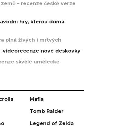
 země – recenze české verze
závodní hry, kterou doma
a plná živých i mrtvých
t – videorecenze nové deskovky
recenze skvělé umělecké
crolls
Mafia
Tomb Raider
mo
Legend of Zelda