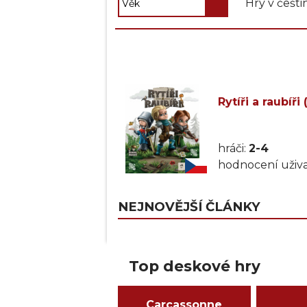
Hry v češti
Rytíři a raubíři
hráči:
2-4
hodnocení uživa
NEJNOVĚJŠÍ ČLÁNKY
Top deskové hry
Carcassonne