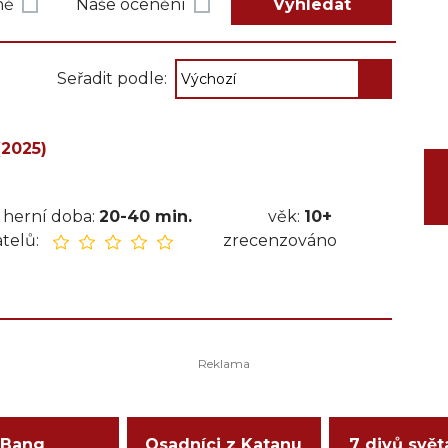
ně
Naše ocenění
Vyhledat
Seřadit podle:
 (2025)
herní doba:
20-40 min.
věk:
10+
telů:
zrecenzováno
Bang
Osadníci z Katanu
7 divů svět