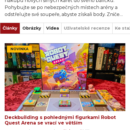
nákupu nových silných karet do svého balíčku.
Pohybujte se po nebezpečných místech arény a
odstřelujte své soupeře, abyste získali body. Zničení
roboti se každé kolo znovu objeví, takže nikdy
Články
nebudete mimo hru!
Obrázky
Videa
Uživatelské recenze
Ke sta
NOVINKA
Deckbuilding s pohlednými figurkami Robot
Quest Arena se vrací ve větším