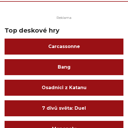
Top deskové hry
Carcassonne
Bang
Osadníci z Katanu
7 divů světa: Duel