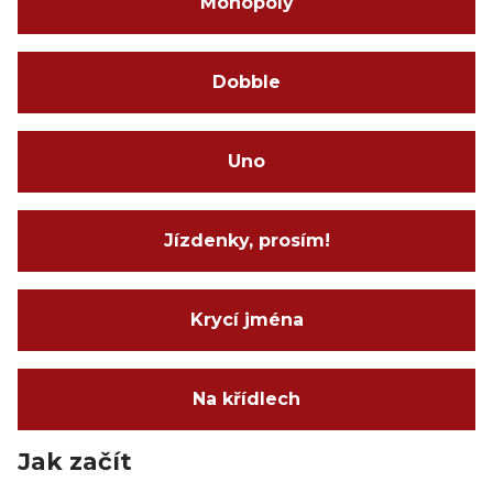
Monopoly
Dobble
Uno
Jízdenky, prosím!
Krycí jména
Na křídlech
Jak začít