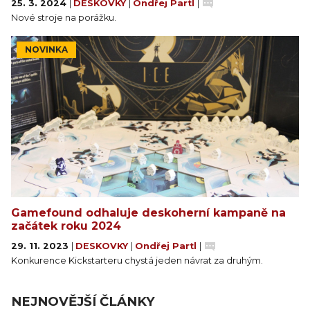
25. 3. 2024
|
DESKOVKY
|
Ondřej Partl
|
Nové stroje na porážku.
NOVINKA
Gamefound odhaluje deskoherní kampaně na
začátek roku 2024
29. 11. 2023
|
DESKOVKY
|
Ondřej Partl
|
Konkurence Kickstarteru chystá jeden návrat za druhým.
NEJNOVĚJŠÍ ČLÁNKY