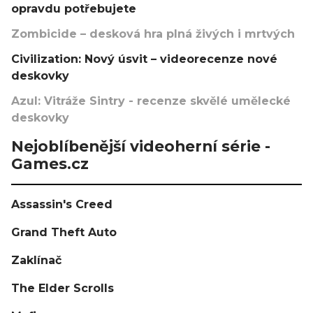
opravdu potřebujete
Zombicide – desková hra plná živých i mrtvých
Civilization: Nový úsvit – videorecenze nové
deskovky
Azul: Vitráže Sintry - recenze skvělé umělecké
deskovky
Nejoblíbenější videoherní série -
Games.cz
Assassin's Creed
Grand Theft Auto
Zaklínač
The Elder Scrolls