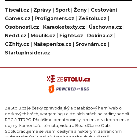
Tiscali.cz
|
Zprávy
|
Sport
|
Ženy
|
Cestování
|
Games.cz
|
Profigamers.cz
|
ZeStolu.cz
|
Osobnosti.cz
|
Karaoketexty.cz
|
Úschovna.cz
|
Nedd.cz
|
Moulík.cz
|
Fights.cz
|
Dokina.cz
|
CZhity.cz
|
Našepeníze.cz
|
Srovnám.cz
|
StartupInsider.cz
ZeStolu.cz je český zpravodajský a databázový herní web o
deskových hrách, wargamingu a stolních hrách na hrdiny neboli
RPG či TTRPG. Přinášíme denní novinky, recenze, videorecenze,
dojmy, komentáře, témata, videa a BoardGame Club.
Spolupracujeme se všemi českými a některými zahraničními