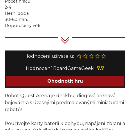
Počet hráčů:
2-4
Herní doba:
30-60 min.
Doporučený věk:
-
Hodnocení uživatelů:
Hodnocení BoardGameGeek:
7.7
Ohodnotit hru
Robot Quest Arena je deckbuildingová arénová
bojová hra s úžasnými předmalovanými miniaturami
robotů!
Používejte karty baterií k pohybu, napájení zbraní a