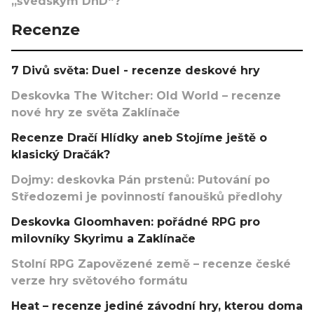
„švédským DnD“?
Recenze
7 Divů světa: Duel - recenze deskové hry
Deskovka The Witcher: Old World – recenze
nové hry ze světa Zaklínače
Recenze Dračí Hlídky aneb Stojíme ještě o
klasický Dračák?
Dojmy: deskovka Pán prstenů: Putování po
Středozemi je povinností fanoušků předlohy
Deskovka Gloomhaven: pořádné RPG pro
milovníky Skyrimu a Zaklínače
Stolní RPG Zapovězené země – recenze české
verze hry světového formátu
Heat – recenze jediné závodní hry, kterou doma