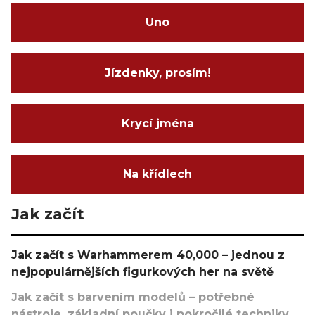
Uno
Jízdenky, prosím!
Krycí jména
Na křídlech
Jak začít
Jak začít s Warhammerem 40,000 – jednou z
nejpopulárnějších figurkových her na světě
Jak začít s barvením modelů – potřebné
nástroje, základní poučky i pokročilé techniky