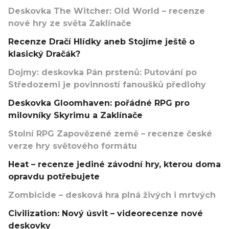
Deskovka The Witcher: Old World – recenze
nové hry ze světa Zaklínače
Recenze Dračí Hlídky aneb Stojíme ještě o
klasický Dračák?
Dojmy: deskovka Pán prstenů: Putování po
Středozemi je povinností fanoušků předlohy
Deskovka Gloomhaven: pořádné RPG pro
milovníky Skyrimu a Zaklínače
Stolní RPG Zapovězené země – recenze české
verze hry světového formátu
Heat – recenze jediné závodní hry, kterou doma
opravdu potřebujete
Zombicide – desková hra plná živých i mrtvých
Civilization: Nový úsvit – videorecenze nové
deskovky