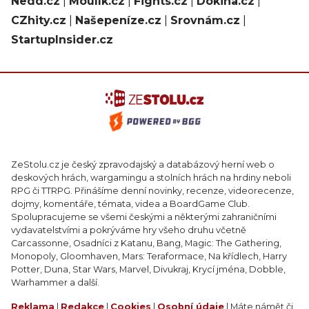
Nedd.cz
|
Moulík.cz
|
Fights.cz
|
Dokina.cz
|
CZhity.cz
|
Našepeníze.cz
|
Srovnám.cz
|
StartupInsider.cz
ZeStolu.cz je český zpravodajský a databázový herní web o
deskových hrách, wargamingu a stolních hrách na hrdiny neboli
RPG či TTRPG. Přinášíme denní novinky, recenze, videorecenze,
dojmy, komentáře, témata, videa a BoardGame Club.
Spolupracujeme se všemi českými a některými zahraničními
vydavatelstvími a pokrýváme hry všeho druhu včetně
Carcassonne, Osadníci z Katanu, Bang, Magic: The Gathering,
Monopoly, Gloomhaven, Mars: Teraformace, Na křídlech, Harry
Potter, Duna, Star Wars, Marvel, Divukraj, Krycí jména, Dobble,
Warhammer a další.
Reklama
|
Redakce
|
Cookies
|
Osobní údaje
| Máte námět či