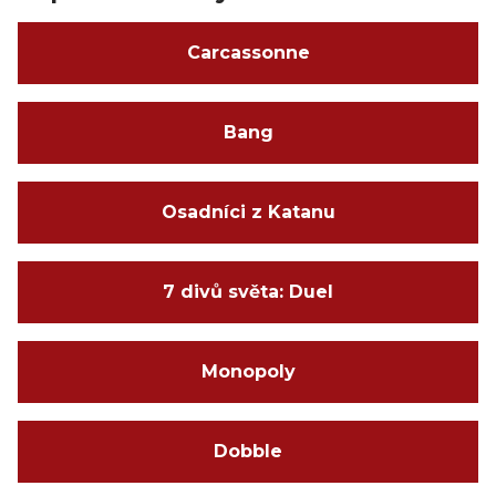
Carcassonne
Bang
Osadníci z Katanu
7 divů světa: Duel
Monopoly
Dobble