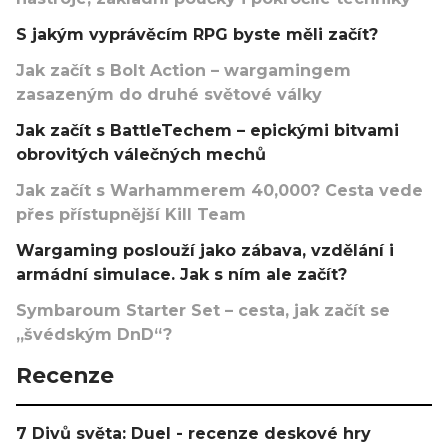
S jakým vyprávěcím RPG byste měli začít?
Jak začít s Bolt Action – wargamingem
zasazeným do druhé světové války
Jak začít s BattleTechem – epickými bitvami
obrovitých válečných mechů
Jak začít s Warhammerem 40,000? Cesta vede
přes přístupnější Kill Team
Wargaming poslouží jako zábava, vzdělání i
armádní simulace. Jak s ním ale začít?
Symbaroum Starter Set – cesta, jak začít se
„švédským DnD“?
Recenze
7 Divů světa: Duel - recenze deskové hry