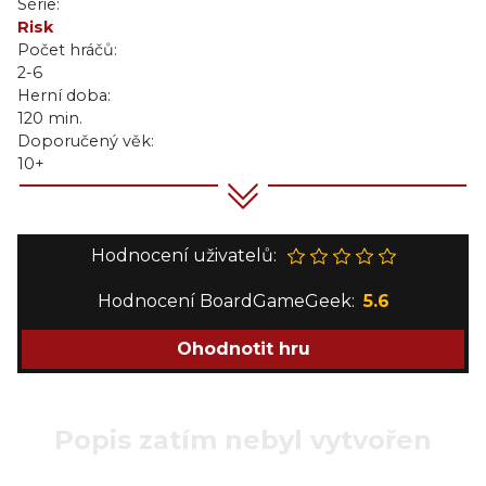
Série:
Risk
Počet hráčů:
2-6
Herní doba:
120 min.
Doporučený věk:
10+
Hodnocení uživatelů:
Hodnocení BoardGameGeek:
5.6
Ohodnotit hru
Popis zatím nebyl vytvořen