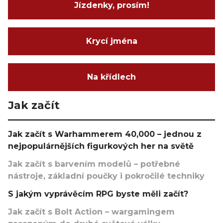
Jízdenky, prosím!
Krycí jména
Na křídlech
Jak začít
Jak začít s Warhammerem 40,000 – jednou z
nejpopulárnějších figurkových her na světě
Jak začít s barvením modelů – potřebné
nástroje, základní poučky i pokročilé techniky
S jakým vyprávěcím RPG byste měli začít?
Jak začít s Bolt Action – wargamingem