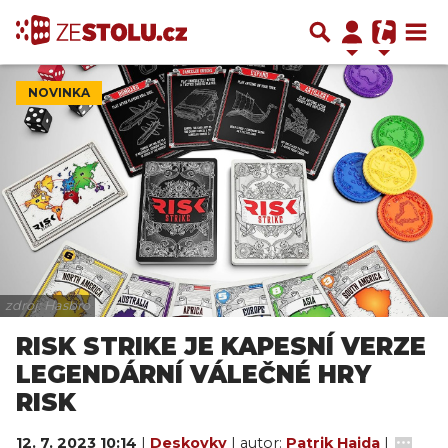
NOVINKA
zdroj: Hasbro
RISK STRIKE JE KAPESNÍ VERZE
LEGENDÁRNÍ VÁLEČNÉ HRY
RISK
12. 7. 2023 10:14
|
Deskovky
| autor:
Patrik Hajda
|