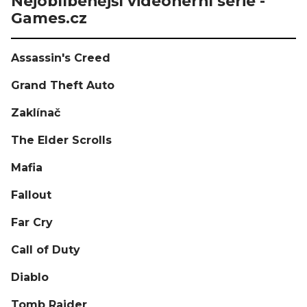
Nejoblíbenější videoherní série -
Games.cz
Assassin's Creed
Grand Theft Auto
Zaklínač
The Elder Scrolls
Mafia
Fallout
Far Cry
Call of Duty
Diablo
Tomb Raider