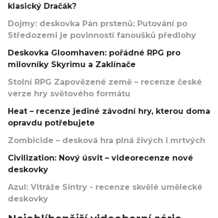
klasický Dračák?
Dojmy: deskovka Pán prstenů: Putování po
Středozemi je povinností fanoušků předlohy
Deskovka Gloomhaven: pořádné RPG pro
milovníky Skyrimu a Zaklínače
Stolní RPG Zapovězené země – recenze české
verze hry světového formátu
Heat – recenze jediné závodní hry, kterou doma
opravdu potřebujete
Zombicide – desková hra plná živých i mrtvých
Civilization: Nový úsvit – videorecenze nové
deskovky
Azul: Vitráže Sintry - recenze skvělé umělecké
deskovky