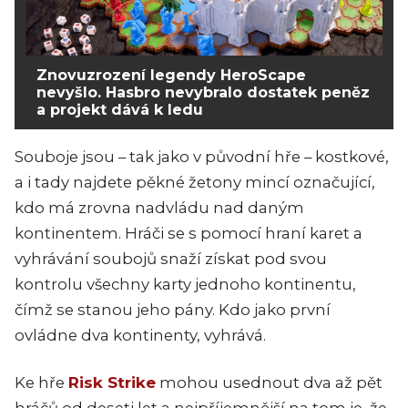
Znovuzrození legendy HeroScape
nevyšlo. Hasbro nevybralo dostatek peněz
a projekt dává k ledu
Souboje jsou – tak jako v původní hře – kostkové,
a i tady najdete pěkné žetony mincí označující,
kdo má zrovna nadvládu nad daným
kontinentem. Hráči se s pomocí hraní karet a
vyhrávání soubojů snaží získat pod svou
kontrolu všechny karty jednoho kontinentu,
čímž se stanou jeho pány. Kdo jako první
ovládne dva kontinenty, vyhrává.
Ke hře
Risk Strike
mohou usednout dva až pět