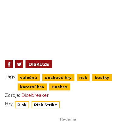
DISKUZE
Tagy:
válečná
deskové hry
risk
kostky
karetní hra
Hasbro
Zdroje:
Dicebreaker
Hry:
Risk
Risk Strike