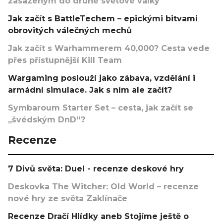
zasazeným do druhé světové války
Jak začít s BattleTechem – epickými bitvami
obrovitých válečných mechů
Jak začít s Warhammerem 40,000? Cesta vede
přes přístupnější Kill Team
Wargaming poslouží jako zábava, vzdělání i
armádní simulace. Jak s ním ale začít?
Symbaroum Starter Set – cesta, jak začít se
„švédským DnD“?
Recenze
7 Divů světa: Duel - recenze deskové hry
Deskovka The Witcher: Old World – recenze
nové hry ze světa Zaklínače
Recenze Dračí Hlídky aneb Stojíme ještě o