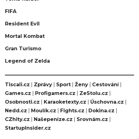
FIFA
Resident Evil
Mortal Kombat
Gran Turismo
Legend of Zelda
Tiscali.cz
|
Zprávy
|
Sport
|
Ženy
|
Cestování
|
Games.cz
|
Profigamers.cz
|
ZeStolu.cz
|
Osobnosti.cz
|
Karaoketexty.cz
|
Úschovna.cz
|
Nedd.cz
|
Moulík.cz
|
Fights.cz
|
Dokina.cz
|
CZhity.cz
|
Našepeníze.cz
|
Srovnám.cz
|
StartupInsider.cz