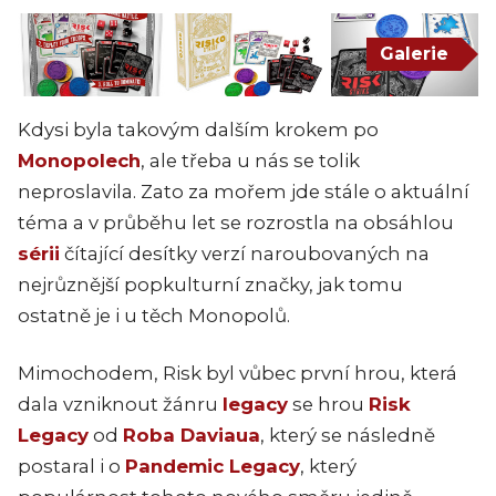
Galerie
Kdysi byla takovým dalším krokem po
Monopolech
, ale třeba u nás se tolik
neproslavila. Zato za mořem jde stále o aktuální
téma a v průběhu let se rozrostla na obsáhlou
sérii
čítající desítky verzí naroubovaných na
nejrůznější popkulturní značky, jak tomu
ostatně je i u těch Monopolů.
Mimochodem, Risk byl vůbec první hrou, která
dala vzniknout žánru
legacy
se hrou
Risk
Legacy
od
Roba Daviaua
, který se následně
postaral i o
Pandemic Legacy
, který