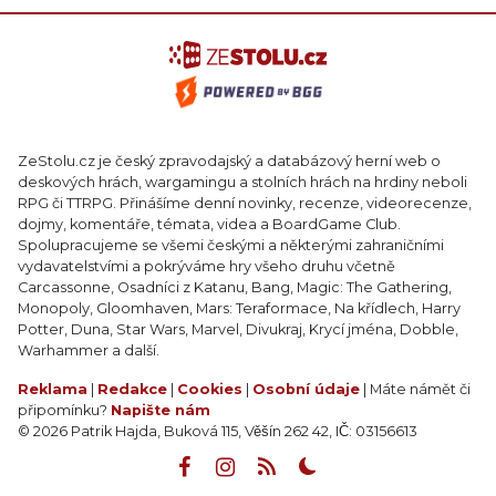
ZeStolu.cz je český zpravodajský a databázový herní web o
deskových hrách, wargamingu a stolních hrách na hrdiny neboli
RPG či TTRPG. Přinášíme denní novinky, recenze, videorecenze,
dojmy, komentáře, témata, videa a BoardGame Club.
Spolupracujeme se všemi českými a některými zahraničními
vydavatelstvími a pokrýváme hry všeho druhu včetně
Carcassonne, Osadníci z Katanu, Bang, Magic: The Gathering,
Monopoly, Gloomhaven, Mars: Teraformace, Na křídlech, Harry
Potter, Duna, Star Wars, Marvel, Divukraj, Krycí jména, Dobble,
Warhammer a další.
Reklama
|
Redakce
|
Cookies
|
Osobní údaje
| Máte námět či
připomínku?
Napište nám
© 2026 Patrik Hajda, Buková 115, Věšín 262 42, IČ: 03156613