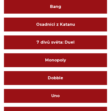
Bang
Osadníci z Katanu
7 divů světa: Duel
Monopoly
Dobble
Uno