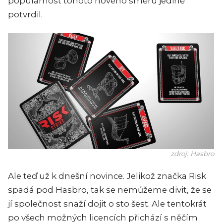
populárnost tohoto nového směru jedině
potvrdil.
zdroj: Hasbro
Ale teď už k dnešní novince. Jelikož značka Risk
spadá pod Hasbro, tak se nemůžeme divit, že se
jí společnost snaží dojit o sto šest. Ale tentokrát
po všech možných licencích přichází s něčím