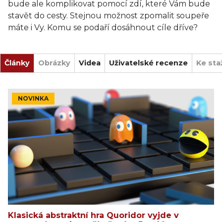
bude ale komplikovat pomocí zdí, které Vám bude
stavět do cesty. Stejnou možnost zpomalit soupeře
máte i Vy. Komu se podaří dosáhnout cíle dříve?
Články
Obrázky
Videa
Uživatelské recenze
Ke sta
NOVINKA
Klasická abstraktní hra Quoridor vyjde v