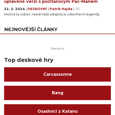
upravené verzi s počítačovým Pac-Manem
22. 2. 2024
|
DESKOVKY
|
Patrik Hajda
|
Možná ta vůbec nejvěrnější adaptace videoherní legendy.
NEJNOVĚJŠÍ ČLÁNKY
Top deskové hry
Carcassonne
Bang
Osadníci z Katanu