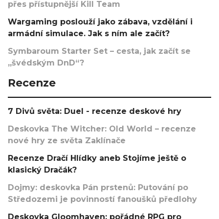
přes přístupnější Kill Team
Wargaming poslouží jako zábava, vzdělání i
armádní simulace. Jak s ním ale začít?
Symbaroum Starter Set – cesta, jak začít se
„švédským DnD“?
Recenze
7 Divů světa: Duel - recenze deskové hry
Deskovka The Witcher: Old World – recenze
nové hry ze světa Zaklínače
Recenze Dračí Hlídky aneb Stojíme ještě o
klasický Dračák?
Dojmy: deskovka Pán prstenů: Putování po
Středozemi je povinností fanoušků předlohy
Deskovka Gloomhaven: pořádné RPG pro