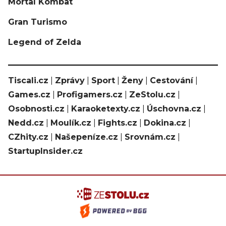
Mortal Kombat
Gran Turismo
Legend of Zelda
Tiscali.cz
|
Zprávy
|
Sport
|
Ženy
|
Cestování
|
Games.cz
|
Profigamers.cz
|
ZeStolu.cz
|
Osobnosti.cz
|
Karaoketexty.cz
|
Úschovna.cz
|
Nedd.cz
|
Moulík.cz
|
Fights.cz
|
Dokina.cz
|
CZhity.cz
|
Našepeníze.cz
|
Srovnám.cz
|
StartupInsider.cz