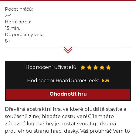
Počet hráčů:
2-4
Herní doba:
15 min.
Doporučený věk:
8+
Hodnocení uživatelů:
Hodnocení BoardGameGeek:
6.6
Ohodnotit hru
Dřevěná abstraktní hra, ve které bludiště stavíte a
současně z něj hledáte cestu ven! Cílem této
zábavné logické hry je dostat svou figurku na
protilehlou stranu hrací desky. Váš protihráč Vám to