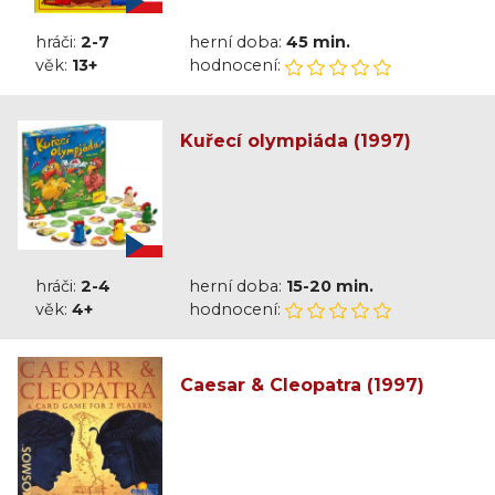
hráči:
2-7
herní doba:
45 min.
věk:
13+
hodnocení:
Kuřecí olympiáda (1997)
hráči:
2-4
herní doba:
15-20 min.
věk:
4+
hodnocení:
Caesar & Cleopatra (1997)