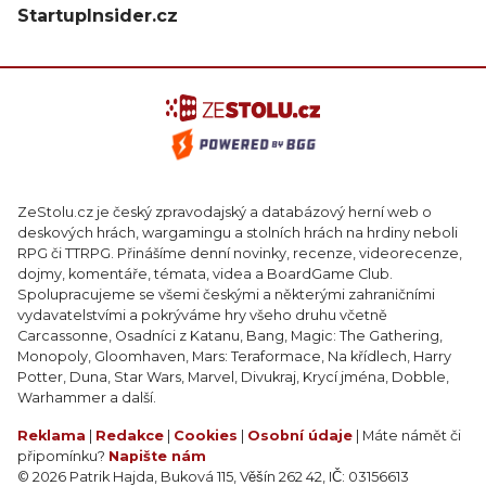
StartupInsider.cz
ZeStolu.cz je český zpravodajský a databázový herní web o
deskových hrách, wargamingu a stolních hrách na hrdiny neboli
RPG či TTRPG. Přinášíme denní novinky, recenze, videorecenze,
dojmy, komentáře, témata, videa a BoardGame Club.
Spolupracujeme se všemi českými a některými zahraničními
vydavatelstvími a pokrýváme hry všeho druhu včetně
Carcassonne, Osadníci z Katanu, Bang, Magic: The Gathering,
Monopoly, Gloomhaven, Mars: Teraformace, Na křídlech, Harry
Potter, Duna, Star Wars, Marvel, Divukraj, Krycí jména, Dobble,
Warhammer a další.
Reklama
|
Redakce
|
Cookies
|
Osobní údaje
| Máte námět či
připomínku?
Napište nám
© 2026 Patrik Hajda, Buková 115, Věšín 262 42, IČ: 03156613