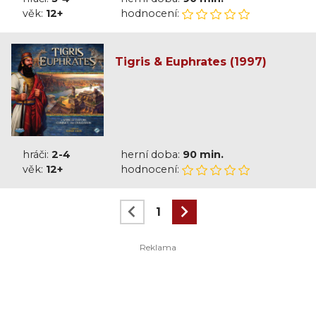
věk:
12+
hodnocení:
Tigris & Euphrates (1997)
hráči:
2-4
herní doba:
90 min.
věk:
12+
hodnocení:
1