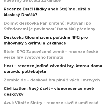
nové hry ze světa Zaklínače
Recenze Dračí Hlídky aneb Stojíme ještě o
klasický Dračák?
Dojmy: deskovka Pán prstenů: Putování po
Středozemi je povinností fanoušků předlohy
Deskovka Gloomhaven: pořádné RPG pro
milovníky Skyrimu a Zaklínače
Stolní RPG Zapovězené země – recenze české
verze hry světového formátu
Heat – recenze jediné závodní hry, kterou doma
opravdu potřebujete
Zombicide – desková hra plná živých i mrtvých
Civilization: Nový úsvit – videorecenze nové
deskovky
Azul: Vitráže Sintry - recenze skvělé umělecké