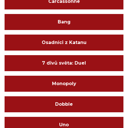
Carcassonne
Bang
Osadníci z Katanu
7 divů světa: Duel
Monopoly
Dobble
Uno