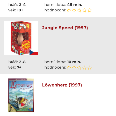
hráči:
2-4
herní doba:
45 min.
věk:
10+
hodnocení:
Jungle Speed (1997)
hráči:
2-8
herní doba:
10 min.
věk:
7+
hodnocení:
Löwenherz (1997)