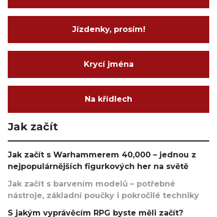
Jízdenky, prosím!
Krycí jména
Na křídlech
Jak začít
Jak začít s Warhammerem 40,000 – jednou z
nejpopulárnějších figurkových her na světě
Jak začít s barvením modelů – potřebné
nástroje, základní poučky i pokročilé techniky
S jakým vyprávěcím RPG byste měli začít?