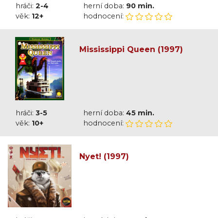
hráči:
2-4
herní doba:
90 min.
věk:
12+
hodnocení:
Mississippi Queen (1997)
hráči:
3-5
herní doba:
45 min.
věk:
10+
hodnocení:
Nyet! (1997)