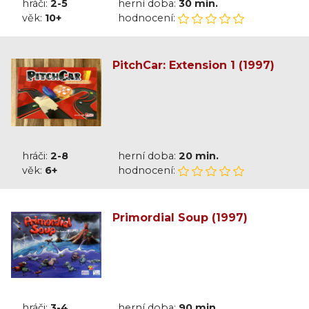
hráči:
2-5
herní doba:
30 min.
věk:
10+
hodnocení:
PitchCar: Extension 1 (1997)
hráči:
2-8
herní doba:
20 min.
věk:
6+
hodnocení:
Primordial Soup (1997)
hráči:
3-4
herní doba:
90 min.