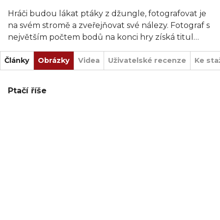
Hráči budou lákat ptáky z džungle, fotografovat je
na svém stromě a zveřejňovat své nálezy. Fotograf s
největším počtem bodů na konci hry získá titul
Fotograf přírody roku a stává se vítězem!
Články
Obrázky
Videa
Uživatelské recenze
Ke sta
Krabice obsahuje:
Ptačí říše
81 karet ptáků
10 speciálních karet ptáků
19 karet publikací
1 žeton fotoaparátu
5 hráčských stromů
30 žetonů hmyzu
2 herní desky
Pravidla sólového režimu a 3 karty sólových her
Kniha pravidel