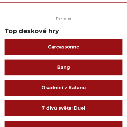
Top deskové hry
Carcassonne
Bang
Osadníci z Katanu
7 divů světa: Duel