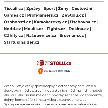
Tiscali.cz
|
Zprávy
|
Sport
|
Ženy
|
Cestování
|
Games.cz
|
Profigamers.cz
|
ZeStolu.cz
|
Osobnosti.cz
|
Karaoketexty.cz
|
Úschovna.cz
|
Nedd.cz
|
Moulík.cz
|
Fights.cz
|
Dokina.cz
|
CZhity.cz
|
Našepeníze.cz
|
Srovnám.cz
|
StartupInsider.cz
ZeStolu.cz je český zpravodajský a databázový herní web o
deskových hrách, wargamingu a stolních hrách na hrdiny neboli
RPG či TTRPG. Přinášíme denní novinky, recenze, videorecenze,
dojmy, komentáře, témata, videa a BoardGame Club.
Spolupracujeme se všemi českými a některými zahraničními