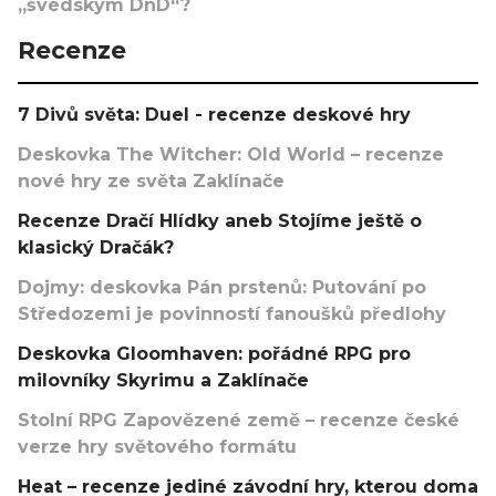
„švédským DnD“?
Recenze
7 Divů světa: Duel - recenze deskové hry
Deskovka The Witcher: Old World – recenze
nové hry ze světa Zaklínače
Recenze Dračí Hlídky aneb Stojíme ještě o
klasický Dračák?
Dojmy: deskovka Pán prstenů: Putování po
Středozemi je povinností fanoušků předlohy
Deskovka Gloomhaven: pořádné RPG pro
milovníky Skyrimu a Zaklínače
Stolní RPG Zapovězené země – recenze české
verze hry světového formátu
Heat – recenze jediné závodní hry, kterou doma