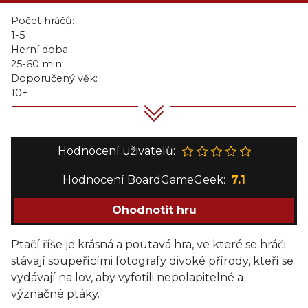
Počet hráčů:
1-5
Herní doba:
25-60 min.
Doporučený věk:
10+
Hodnocení uživatelů:
Hodnocení BoardGameGeek:
7.1
Ohodnotit hru
Ptačí říše je krásná a poutavá hra, ve které se hráči
stávají soupeřícími fotografy divoké přírody, kteří se
vydávají na lov, aby vyfotili nepolapitelné a
význačné ptáky.