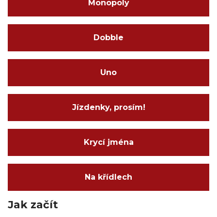
Monopoly
Dobble
Uno
Jízdenky, prosím!
Krycí jména
Na křídlech
Jak začít