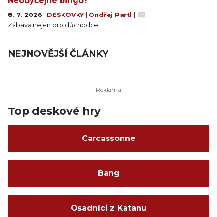
Neobyčejné bingo?
8. 7. 2026
|
DESKOVKY
|
Ondřej Partl
|
Zábava nejen pro důchodce
NEJNOVĚJŠÍ ČLÁNKY
Top deskové hry
Carcassonne
Bang
Osadníci z Katanu