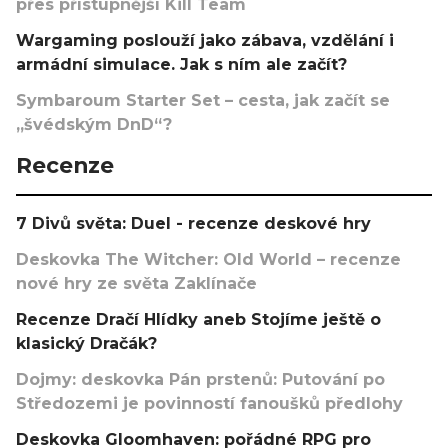
přes přístupnější Kill Team
Wargaming poslouží jako zábava, vzdělání i
armádní simulace. Jak s ním ale začít?
Symbaroum Starter Set – cesta, jak začít se
„švédským DnD“?
Recenze
7 Divů světa: Duel - recenze deskové hry
Deskovka The Witcher: Old World – recenze
nové hry ze světa Zaklínače
Recenze Dračí Hlídky aneb Stojíme ještě o
klasický Dračák?
Dojmy: deskovka Pán prstenů: Putování po
Středozemi je povinností fanoušků předlohy
Deskovka Gloomhaven: pořádné RPG pro