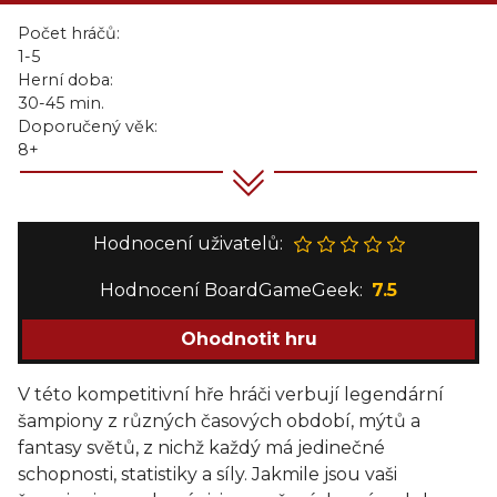
Počet hráčů:
1-5
Herní doba:
30-45 min.
Doporučený věk:
8+
Hodnocení uživatelů:
Hodnocení BoardGameGeek:
7.5
Ohodnotit hru
V této kompetitivní hře hráči verbují legendární
šampiony z různých časových období, mýtů a
fantasy světů, z nichž každý má jedinečné
schopnosti, statistiky a síly. Jakmile jsou vaši