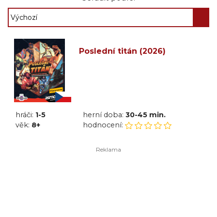
Poslední titán (2026)
hráči:
1-5
herní doba:
30-45 min.
věk:
8+
hodnocení: