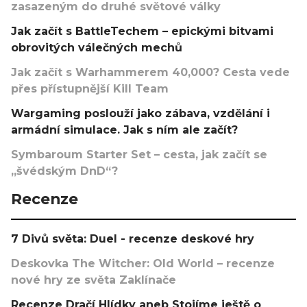
zasazeným do druhé světové války
Jak začít s BattleTechem – epickými bitvami
obrovitých válečných mechů
Jak začít s Warhammerem 40,000? Cesta vede
přes přístupnější Kill Team
Wargaming poslouží jako zábava, vzdělání i
armádní simulace. Jak s ním ale začít?
Symbaroum Starter Set – cesta, jak začít se
„švédským DnD“?
Recenze
7 Divů světa: Duel - recenze deskové hry
Deskovka The Witcher: Old World – recenze
nové hry ze světa Zaklínače
Recenze Dračí Hlídky aneb Stojíme ještě o