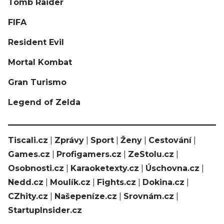
Tomb Raider
FIFA
Resident Evil
Mortal Kombat
Gran Turismo
Legend of Zelda
Tiscali.cz
|
Zprávy
|
Sport
|
Ženy
|
Cestování
|
Games.cz
|
Profigamers.cz
|
ZeStolu.cz
|
Osobnosti.cz
|
Karaoketexty.cz
|
Úschovna.cz
|
Nedd.cz
|
Moulík.cz
|
Fights.cz
|
Dokina.cz
|
CZhity.cz
|
Našepeníze.cz
|
Srovnám.cz
|
StartupInsider.cz