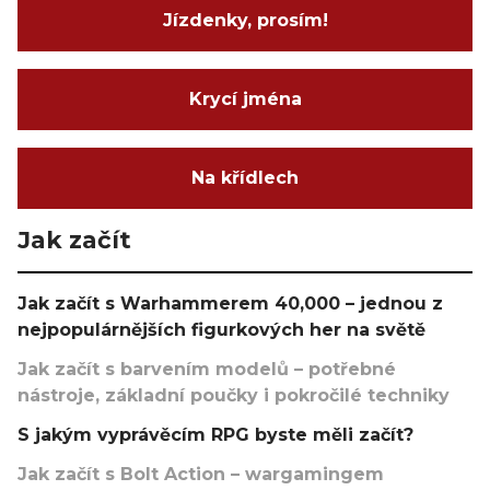
Jízdenky, prosím!
Krycí jména
Na křídlech
Jak začít
Jak začít s Warhammerem 40,000 – jednou z
nejpopulárnějších figurkových her na světě
Jak začít s barvením modelů – potřebné
nástroje, základní poučky i pokročilé techniky
S jakým vyprávěcím RPG byste měli začít?
Jak začít s Bolt Action – wargamingem