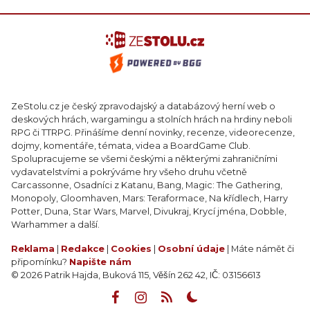
ZeStolu.cz je český zpravodajský a databázový herní web o
deskových hrách, wargamingu a stolních hrách na hrdiny neboli
RPG či TTRPG. Přinášíme denní novinky, recenze, videorecenze,
dojmy, komentáře, témata, videa a BoardGame Club.
Spolupracujeme se všemi českými a některými zahraničními
vydavatelstvími a pokrýváme hry všeho druhu včetně
Carcassonne, Osadníci z Katanu, Bang, Magic: The Gathering,
Monopoly, Gloomhaven, Mars: Teraformace, Na křídlech, Harry
Potter, Duna, Star Wars, Marvel, Divukraj, Krycí jména, Dobble,
Warhammer a další.
Reklama
|
Redakce
|
Cookies
|
Osobní údaje
| Máte námět či
připomínku?
Napište nám
© 2026 Patrik Hajda, Buková 115, Věšín 262 42, IČ: 03156613