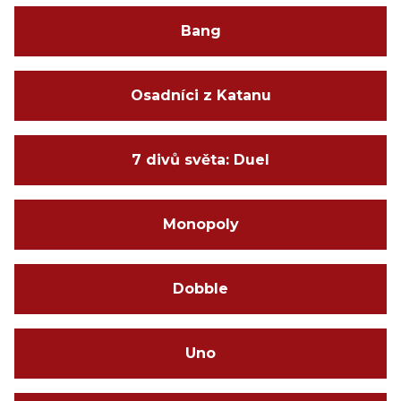
Bang
Osadníci z Katanu
7 divů světa: Duel
Monopoly
Dobble
Uno