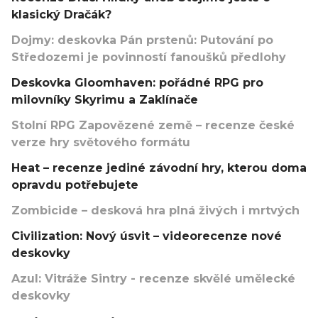
klasický Dračák?
Dojmy: deskovka Pán prstenů: Putování po
Středozemi je povinností fanoušků předlohy
Deskovka Gloomhaven: pořádné RPG pro
milovníky Skyrimu a Zaklínače
Stolní RPG Zapovězené země – recenze české
verze hry světového formátu
Heat – recenze jediné závodní hry, kterou doma
opravdu potřebujete
Zombicide – desková hra plná živých i mrtvých
Civilization: Nový úsvit – videorecenze nové
deskovky
Azul: Vitráže Sintry - recenze skvělé umělecké
deskovky