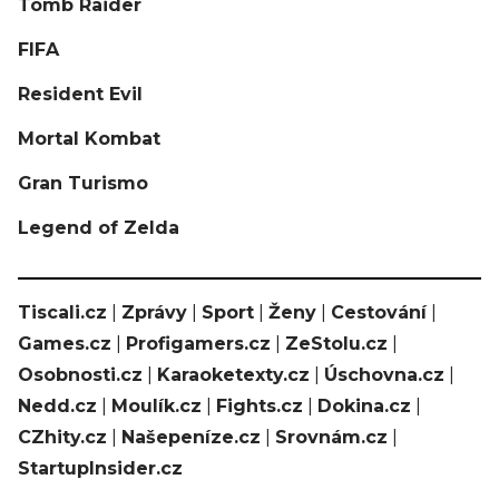
Tomb Raider
FIFA
Resident Evil
Mortal Kombat
Gran Turismo
Legend of Zelda
Tiscali.cz
|
Zprávy
|
Sport
|
Ženy
|
Cestování
|
Games.cz
|
Profigamers.cz
|
ZeStolu.cz
|
Osobnosti.cz
|
Karaoketexty.cz
|
Úschovna.cz
|
Nedd.cz
|
Moulík.cz
|
Fights.cz
|
Dokina.cz
|
CZhity.cz
|
Našepeníze.cz
|
Srovnám.cz
|
StartupInsider.cz