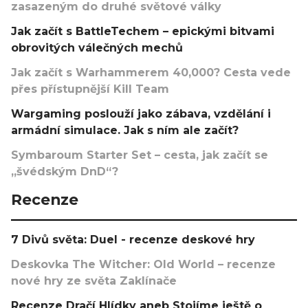
zasazeným do druhé světové války
Jak začít s BattleTechem – epickými bitvami
obrovitých válečných mechů
Jak začít s Warhammerem 40,000? Cesta vede
přes přístupnější Kill Team
Wargaming poslouží jako zábava, vzdělání i
armádní simulace. Jak s ním ale začít?
Symbaroum Starter Set – cesta, jak začít se
„švédským DnD“?
Recenze
7 Divů světa: Duel - recenze deskové hry
Deskovka The Witcher: Old World – recenze
nové hry ze světa Zaklínače
Recenze Dračí Hlídky aneb Stojíme ještě o