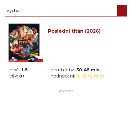
Poslední titán (2026)
hráči:
1-5
herní doba:
30-45 min.
věk:
8+
hodnocení: