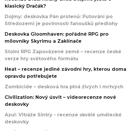
klasický Dračák?
Dojmy: deskovka Pán prstenů: Putování po
Středozemi je povinností fanoušků předlohy
Deskovka Gloomhaven: pořádné RPG pro
milovníky Skyrimu a Zaklínače
Stolní RPG Zapovězené země – recenze české
verze hry světového formátu
Heat – recenze jediné závodní hry, kterou doma
opravdu potřebujete
Zombicide – desková hra plná živých i mrtvých
Civilization: Nový úsvit – videorecenze nové
deskovky
Azul: Vitráže Sintry - recenze skvělé umělecké
deskovky