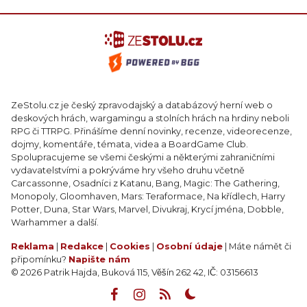
ZeStolu.cz je český zpravodajský a databázový herní web o
deskových hrách, wargamingu a stolních hrách na hrdiny neboli
RPG či TTRPG. Přinášíme denní novinky, recenze, videorecenze,
dojmy, komentáře, témata, videa a BoardGame Club.
Spolupracujeme se všemi českými a některými zahraničními
vydavatelstvími a pokrýváme hry všeho druhu včetně
Carcassonne, Osadníci z Katanu, Bang, Magic: The Gathering,
Monopoly, Gloomhaven, Mars: Teraformace, Na křídlech, Harry
Potter, Duna, Star Wars, Marvel, Divukraj, Krycí jména, Dobble,
Warhammer a další.
Reklama
|
Redakce
|
Cookies
|
Osobní údaje
| Máte námět či
připomínku?
Napište nám
© 2026 Patrik Hajda, Buková 115, Věšín 262 42, IČ: 03156613