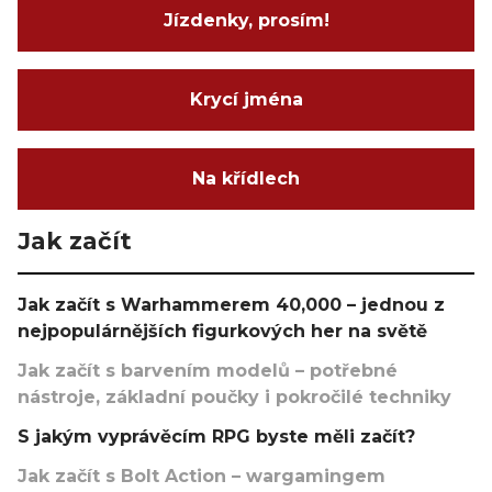
Jízdenky, prosím!
Krycí jména
Na křídlech
Jak začít
Jak začít s Warhammerem 40,000 – jednou z
nejpopulárnějších figurkových her na světě
Jak začít s barvením modelů – potřebné
nástroje, základní poučky i pokročilé techniky
S jakým vyprávěcím RPG byste měli začít?
Jak začít s Bolt Action – wargamingem