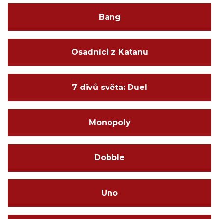
Bang
Osadníci z Katanu
7 divů světa: Duel
Monopoly
Dobble
Uno