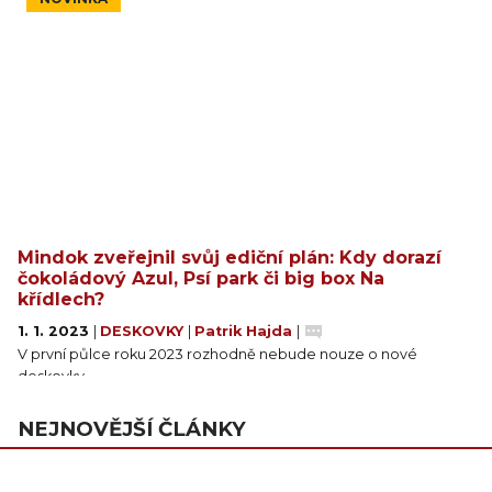
Mindok zveřejnil svůj ediční plán: Kdy dorazí
čokoládový Azul, Psí park či big box Na
křídlech?
1. 1. 2023
|
DESKOVKY
|
Patrik Hajda
|
V první půlce roku 2023 rozhodně nebude nouze o nové
deskovky.
NEJNOVĚJŠÍ ČLÁNKY