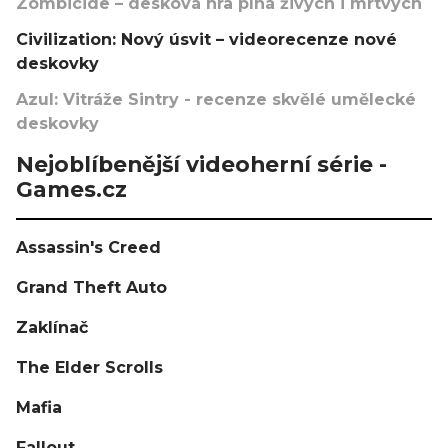
Zombicide – desková hra plná živých i mrtvých
Civilization: Nový úsvit – videorecenze nové
deskovky
Azul: Vitráže Sintry - recenze skvělé umělecké
deskovky
Nejoblíbenější videoherní série -
Games.cz
Assassin's Creed
Grand Theft Auto
Zaklínač
The Elder Scrolls
Mafia
Fallout