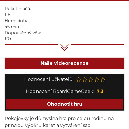
Počet hráčů:
1-5
Herní doba:
45 min.
Doporučený věk:
10+
Naše videorecenze
Hodnocení uživatelů:
Hodnocení BoardGameGeek:
7.3
Ohodnotit hru
Pokojovky je důmyslná hra pro celou rodinu na
principu výběru karet a vytváření sad.