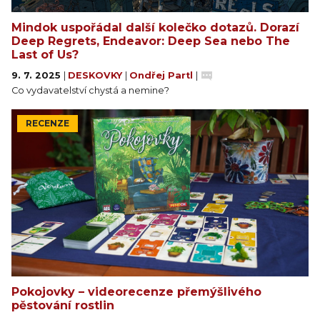
Mindok uspořádal další kolečko dotazů. Dorazí
Deep Regrets, Endeavor: Deep Sea nebo The
Last of Us?
9. 7. 2025
|
DESKOVKY
|
Ondřej Partl
|
Co vydavatelství chystá a nemine?
RECENZE
Pokojovky – videorecenze přemýšlivého
pěstování rostlin