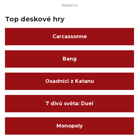
Top deskové hry
Carcassonne
Bang
Osadníci z Katanu
7 divů světa: Duel
Monopoly