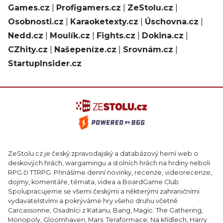
Games.cz
|
Profigamers.cz
|
ZeStolu.cz
|
Osobnosti.cz
|
Karaoketexty.cz
|
Úschovna.cz
|
Nedd.cz
|
Moulík.cz
|
Fights.cz
|
Dokina.cz
|
CZhity.cz
|
Našepeníze.cz
|
Srovnám.cz
|
StartupInsider.cz
ZeStolu.cz je český zpravodajský a databázový herní web o
deskových hrách, wargamingu a stolních hrách na hrdiny neboli
RPG či TTRPG. Přinášíme denní novinky, recenze, videorecenze,
dojmy, komentáře, témata, videa a BoardGame Club.
Spolupracujeme se všemi českými a některými zahraničními
vydavatelstvími a pokrýváme hry všeho druhu včetně
Carcassonne, Osadníci z Katanu, Bang, Magic: The Gathering,
Monopoly, Gloomhaven, Mars: Teraformace, Na křídlech, Harry