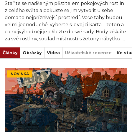
Staňte se nadšeným pěstitelem pokojových rostlin
z celého světa a pokuste se jim vytvořit u sebe
doma to nejpříznivější prostředí. Vaše tahy budou
velmi jednoduché: vyberte si dvojici karta – žeton a
co nejvýhodněji je přiložte do své sady. Body získáte
za své rostliny, soulad místností s žetony nábytku a
mazlíčků a předstižení soupeřů v zisku těch
Články
nejhodnotnějších květináčů. Díky variabilním
Obrázky
Videa
Uživatelské recenze
Ke sta
úkolům bude každá partie jiná!
NOVINKA