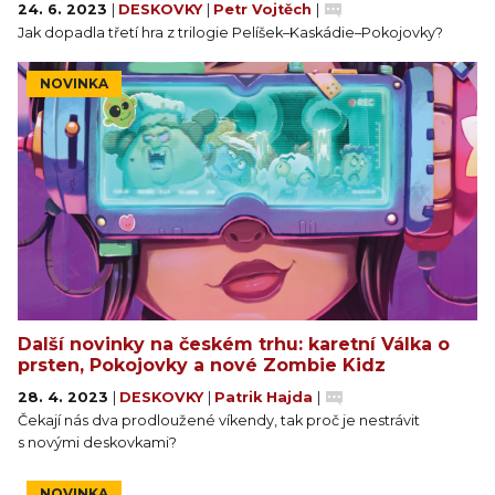
24. 6. 2023
|
DESKOVKY
|
Petr Vojtěch
|
Jak dopadla třetí hra z trilogie Pelíšek–Kaskádie–Pokojovky?
NOVINKA
Další novinky na českém trhu: karetní Válka o
prsten, Pokojovky a nové Zombie Kidz
28. 4. 2023
|
DESKOVKY
|
Patrik Hajda
|
Čekají nás dva prodloužené víkendy, tak proč je nestrávit
s novými deskovkami?
NOVINKA