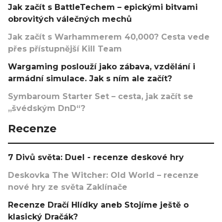
Jak začít s BattleTechem – epickými bitvami
obrovitých válečných mechů
Jak začít s Warhammerem 40,000? Cesta vede
přes přístupnější Kill Team
Wargaming poslouží jako zábava, vzdělání i
armádní simulace. Jak s ním ale začít?
Symbaroum Starter Set – cesta, jak začít se
„švédským DnD“?
Recenze
7 Divů světa: Duel - recenze deskové hry
Deskovka The Witcher: Old World – recenze
nové hry ze světa Zaklínače
Recenze Dračí Hlídky aneb Stojíme ještě o
klasický Dračák?