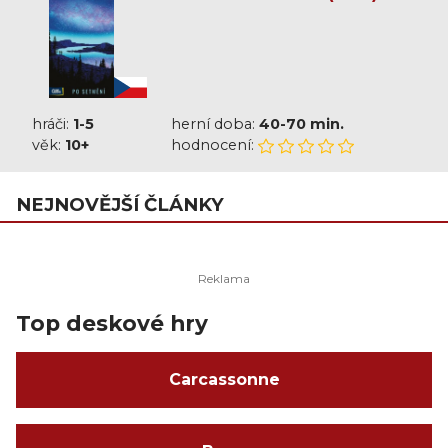
táboráků, 10 figurek turistů, 30 žetonů slunce, 30
žetonů vody, 16 žetonů hory, 16 žetonů lesa, 12
žetonů zvířat, 24 žetonů fotografií, dílek
fotoaparátu, odznak prvního turisty a pravidla.
hráči:
1-5
herní doba:
40-70 min.
věk:
10+
hodnocení:
NEJNOVĚJŠÍ ČLÁNKY
Top deskové hry
Carcassonne