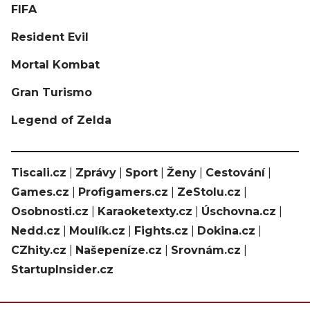
FIFA
Resident Evil
Mortal Kombat
Gran Turismo
Legend of Zelda
Tiscali.cz
|
Zprávy
|
Sport
|
Ženy
|
Cestování
|
Games.cz
|
Profigamers.cz
|
ZeStolu.cz
|
Osobnosti.cz
|
Karaoketexty.cz
|
Úschovna.cz
|
Nedd.cz
|
Moulík.cz
|
Fights.cz
|
Dokina.cz
|
CZhity.cz
|
Našepeníze.cz
|
Srovnám.cz
|
StartupInsider.cz