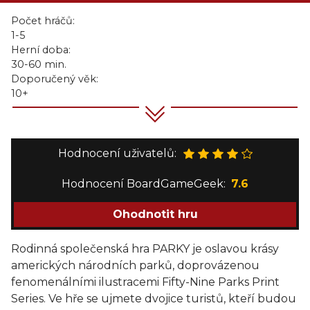
Počet hráčů:
1-5
Herní doba:
30-60 min.
Doporučený věk:
10+
Hodnocení uživatelů:
Hodnocení BoardGameGeek:
7.6
Ohodnotit hru
Rodinná společenská hra PARKY je oslavou krásy
amerických národních parků, doprovázenou
fenomenálními ilustracemi Fifty-Nine Parks Print
Series. Ve hře se ujmete dvojice turistů, kteří budou