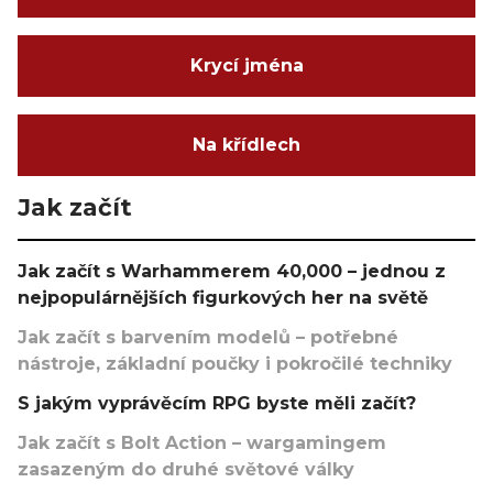
Krycí jména
Na křídlech
Jak začít
Jak začít s Warhammerem 40,000 – jednou z
nejpopulárnějších figurkových her na světě
Jak začít s barvením modelů – potřebné
nástroje, základní poučky i pokročilé techniky
S jakým vyprávěcím RPG byste měli začít?
Jak začít s Bolt Action – wargamingem
zasazeným do druhé světové války