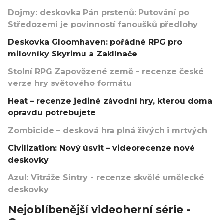
Dojmy: deskovka Pán prstenů: Putování po
Středozemi je povinností fanoušků předlohy
Deskovka Gloomhaven: pořádné RPG pro
milovníky Skyrimu a Zaklínače
Stolní RPG Zapovězené země – recenze české
verze hry světového formátu
Heat – recenze jediné závodní hry, kterou doma
opravdu potřebujete
Zombicide – desková hra plná živých i mrtvých
Civilization: Nový úsvit – videorecenze nové
deskovky
Azul: Vitráže Sintry - recenze skvělé umělecké
deskovky
Nejoblíbenější videoherní série -