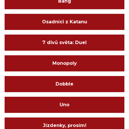
Bang
Osadníci z Katanu
7 divů světa: Duel
Monopoly
Dobble
Uno
Jízdenky, prosím!