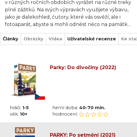
v různých ročních obdobích vyrážet na různé treky
plné zážitků. Na svých výpravách využijete výbavu,
jako je dalekohled, čutory, které vás osvěží, ale i
fotoaparát, abyste si mohli odnést něco na památku!
Vítejte v PARCÍCH!
Články
Obrázky
Videa
Uživatelské recenze
Ke sta
Jedna z nejkrásnějších her, ne-li vůbec ta
nejpohlednější hra na trhu, která je držitelkou řady
Parky: Do divočiny (2022)
ocenění za nejlepší rodinnou hru a nejlepší
výtvarné zpracování roku 2019.
Jedna z nejkrásnějších her, ne-li vůbec ta
nejpohlednější hra na trhu, která je držitelkou řady
ocenění za nejlepší rodinnou hru a nejlepší
hráči:
1-5
herní doba:
40-70 min.
výtvarné zpracování roku 2019.
věk:
10+
hodnocení:
Hra Parky obsahuje: herní plan, 48 velkých karet
parků, 82 menších karet, 12 dílků lokací, 5 dílků
PARKY: Po setmění (2021)