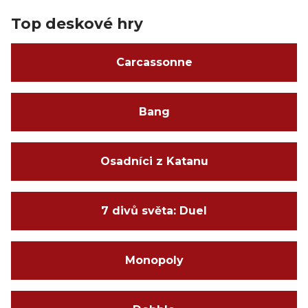
Top deskové hry
Carcassonne
Bang
Osadníci z Katanu
7 divů světa: Duel
Monopoly