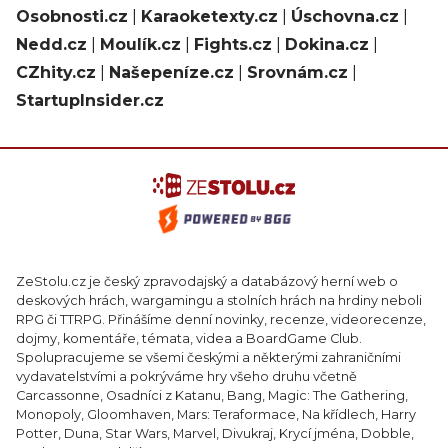
Osobnosti.cz
|
Karaoketexty.cz
|
Úschovna.cz
|
Nedd.cz
|
Moulík.cz
|
Fights.cz
|
Dokina.cz
|
CZhity.cz
|
Našepeníze.cz
|
Srovnám.cz
|
StartupInsider.cz
ZeStolu.cz je český zpravodajský a databázový herní web o
deskových hrách, wargamingu a stolních hrách na hrdiny neboli
RPG či TTRPG. Přinášíme denní novinky, recenze, videorecenze,
dojmy, komentáře, témata, videa a BoardGame Club.
Spolupracujeme se všemi českými a některými zahraničními
vydavatelstvími a pokrýváme hry všeho druhu včetně
Carcassonne, Osadníci z Katanu, Bang, Magic: The Gathering,
Monopoly, Gloomhaven, Mars: Teraformace, Na křídlech, Harry
Potter, Duna, Star Wars, Marvel, Divukraj, Krycí jména, Dobble,