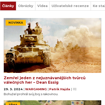
Články
Obrázky
Videa
Uživatelské recenze
Ke sta
NOVINKA
Zemřel jeden z nejuznávanějších tvůrců
válečných her – Dean Essig
29. 3. 2024
|
WARGAMING
|
Patrik Hajda
|
Bohužel prohrál svůj boj s rakovinou.
TÉMA