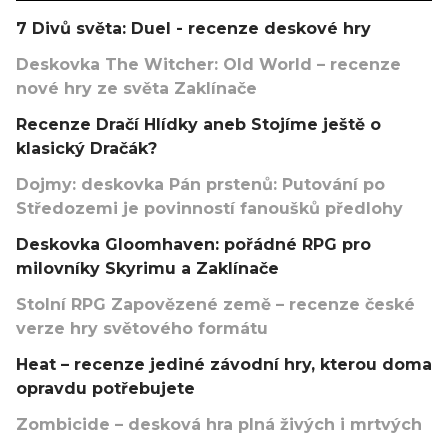
7 Divů světa: Duel - recenze deskové hry
Deskovka The Witcher: Old World – recenze
nové hry ze světa Zaklínače
Recenze Dračí Hlídky aneb Stojíme ještě o
klasický Dračák?
Dojmy: deskovka Pán prstenů: Putování po
Středozemi je povinností fanoušků předlohy
Deskovka Gloomhaven: pořádné RPG pro
milovníky Skyrimu a Zaklínače
Stolní RPG Zapovězené země – recenze české
verze hry světového formátu
Heat – recenze jediné závodní hry, kterou doma
opravdu potřebujete
Zombicide – desková hra plná živých i mrtvých