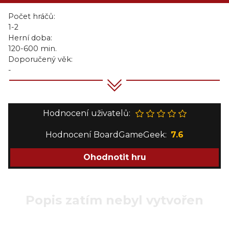
Počet hráčů:
1-2
Herní doba:
120-600 min.
Doporučený věk:
-
Hodnocení uživatelů:
Hodnocení BoardGameGeek:
7.6
Ohodnotit hru
Popis zatím nebyl vytvořen