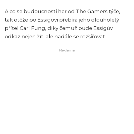
A co se budoucnosti her od The Gamers týče,
tak otěže po Essigovi přebírá jeho dlouholetý
přítel Carl Fung, díky čemuž bude Essigův
odkaz nejen žít, ale nadále se rozšiřovat.