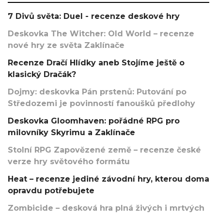
7 Divů světa: Duel - recenze deskové hry
Deskovka The Witcher: Old World – recenze
nové hry ze světa Zaklínače
Recenze Dračí Hlídky aneb Stojíme ještě o
klasický Dračák?
Dojmy: deskovka Pán prstenů: Putování po
Středozemi je povinností fanoušků předlohy
Deskovka Gloomhaven: pořádné RPG pro
milovníky Skyrimu a Zaklínače
Stolní RPG Zapovězené země – recenze české
verze hry světového formátu
Heat – recenze jediné závodní hry, kterou doma
opravdu potřebujete
Zombicide – desková hra plná živých i mrtvých