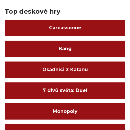
Top deskové hry
Carcassonne
Bang
Osadníci z Katanu
7 divů světa: Duel
Monopoly