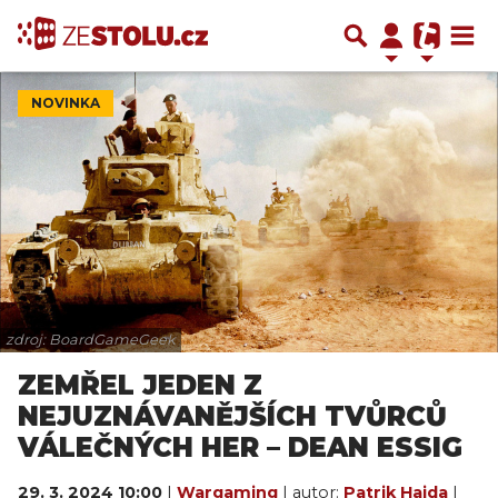
NOVINKA
zdroj: BoardGameGeek
ZEMŘEL JEDEN Z
NEJUZNÁVANĚJŠÍCH TVŮRCŮ
VÁLEČNÝCH HER – DEAN ESSIG
29. 3. 2024 10:00
|
Wargaming
| autor:
Patrik Hajda
|