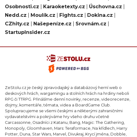
Osobnosti.cz
|
Karaoketexty.cz
|
Úschovna.cz
|
Nedd.cz
|
Moulík.cz
|
Fights.cz
|
Dokina.cz
|
CZhity.cz
|
Našepeníze.cz
|
Srovnám.cz
|
StartupInsider.cz
ZeStolu.cz je český zpravodajský a databázový herní web o
deskových hrách, wargamingu a stolních hrách na hrdiny neboli
RPG či TTRPG. Přinášíme denní novinky, recenze, videorecenze,
dojmy, komentáře, témata, videa a BoardGame Club.
Spolupracujeme se všemi českými a některými zahraničními
vydavatelstvími a pokrýváme hry všeho druhu včetně
Carcassonne, Osadníci z Katanu, Bang, Magic: The Gathering,
Monopoly, Gloomhaven, Mars: Teraformace, Na křídlech, Harry
Potter, Duna, Star Wars, Marvel, Divukraj, Krycí jména, Dobble,