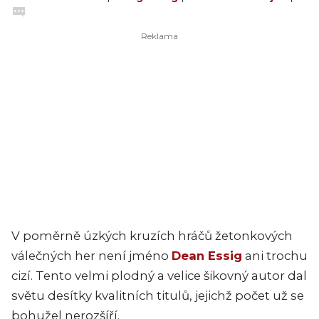
V poměrně úzkých kruzích hráčů žetonkových
válečných her není jméno
Dean Essig
ani trochu
cizí. Tento velmi plodný a velice šikovný autor dal
světu desítky kvalitních titulů, jejichž počet už se
bohužel nerozšíří.