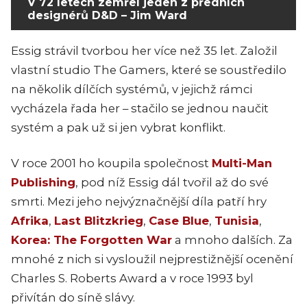
V 72 letech zemřel jeden z předních
designérů D&D – Jim Ward
Essig strávil tvorbou her více než 35 let. Založil
vlastní studio The Gamers, které se soustředilo
na několik dílčích systémů, v jejichž rámci
vycházela řada her – stačilo se jednou naučit
systém a pak už si jen vybrat konflikt.
V roce 2001 ho koupila společnost
Multi-Man
Publishing
, pod níž Essig dál tvořil až do své
smrti. Mezi jeho nejvýznačnější díla patří hry
Afrika
,
Last Blitzkrieg
,
Case Blue
,
Tunisia
,
Korea: The Forgotten War
a mnoho dalších. Za
mnohé z nich si vysloužil nejprestižnější ocenění
Charles S. Roberts Award a v roce 1993 byl
přivítán do síně slávy.