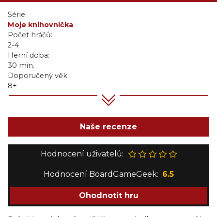
Série:
Moje knihovnička
Počet hráčů:
2-4
Herní doba:
30 min.
Doporučený věk:
8+
Naše recenze
Hodnocení uživatelů:
Hodnocení BoardGameGeek:
6.5
Ohodnotit hru