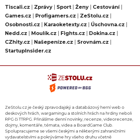
Tiscali.cz
|
Zprávy
|
Sport
|
Ženy
|
Cestování
|
Games.cz
|
Profigamers.cz
|
ZeStolu.cz
|
Osobnosti.cz
|
Karaoketexty.cz
|
Úschovna.cz
|
Nedd.cz
|
Moulík.cz
|
Fights.cz
|
Dokina.cz
|
CZhity.cz
|
Našepeníze.cz
|
Srovnám.cz
|
StartupInsider.cz
ZeStolu.cz je český zpravodajský a databázový herní web o
deskových hrách, wargamingu a stolních hrách na hrdiny neboli
RPG či TTRPG. Přinášíme denní novinky, recenze, videorecenze,
dojmy, komentáře, témata, videa a BoardGame Club.
Spolupracujeme se všemi českými a některými zahraničními
vydavatelstvími a pokrýváme hry všeho druhu včetně