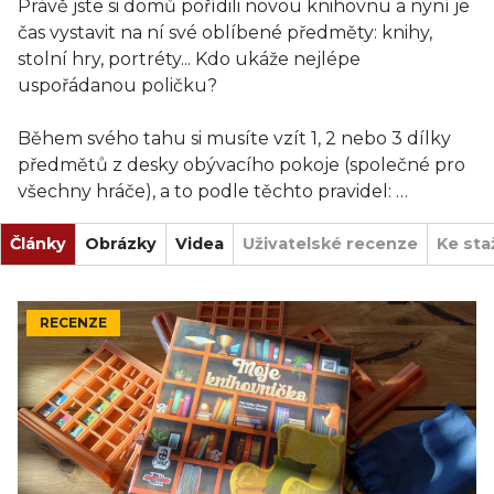
Právě jste si domů pořídili novou knihovnu a nyní je
čas vystavit na ní své oblíbené předměty: knihy,
stolní hry, portréty... Kdo ukáže nejlépe
uspořádanou poličku?
Během svého tahu si musíte vzít 1, 2 nebo 3 dílky
předmětů z desky obývacího pokoje (společné pro
všechny hráče), a to podle těchto pravidel:
Články
- Dílky, které si berete, musí spolu sousedit a tvořit
Obrázky
Videa
Uživatelské recenze
Ke sta
přímku.
- Na začátku vašeho tahu musí mít všechny dílky,
které si berete, alespoň jednu stranu volnou.
RECENZE
Poté musíte všechny vybrané dílky umístit do 1
sloupce své poličky (3D displej) tak, abyste splnili
karty osobních cílů (ty udělují body, pokud na
zvýrazněná políčka umístíte odpovídající destičky
předmětů) nebo karty společných cílů (ty udělují