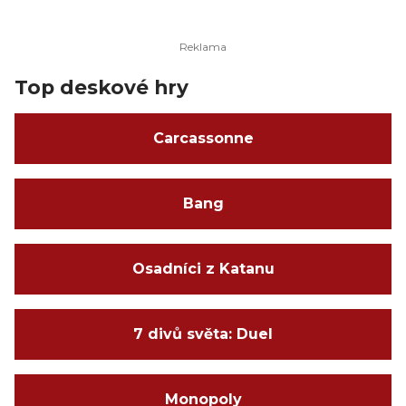
Top deskové hry
Carcassonne
Bang
Osadníci z Katanu
7 divů světa: Duel
Monopoly