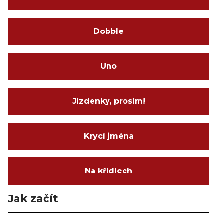
Dobble
Uno
Jízdenky, prosím!
Krycí jména
Na křídlech
Jak začít