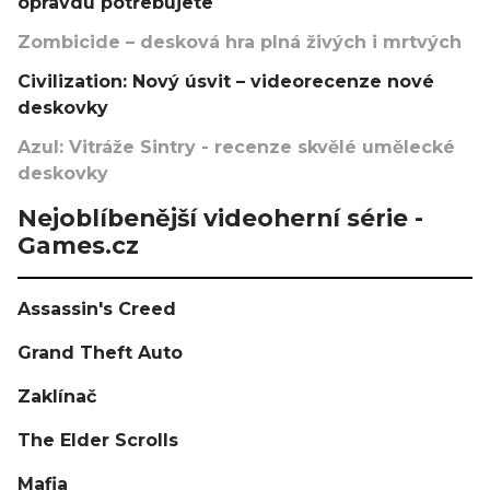
opravdu potřebujete
Zombicide – desková hra plná živých i mrtvých
Civilization: Nový úsvit – videorecenze nové
deskovky
Azul: Vitráže Sintry - recenze skvělé umělecké
deskovky
Nejoblíbenější videoherní série -
Games.cz
Assassin's Creed
Grand Theft Auto
Zaklínač
The Elder Scrolls
Mafia