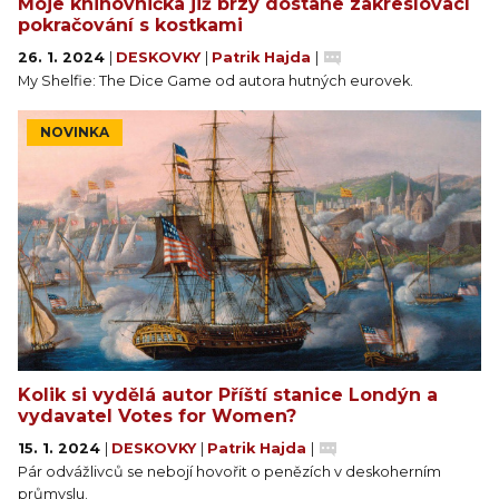
Moje knihovnička již brzy dostane zakreslovací
pokračování s kostkami
26. 1. 2024
|
DESKOVKY
|
Patrik Hajda
|
My Shelfie: The Dice Game od autora hutných eurovek.
NOVINKA
Kolik si vydělá autor Příští stanice Londýn a
vydavatel Votes for Women?
15. 1. 2024
|
DESKOVKY
|
Patrik Hajda
|
Pár odvážlivců se nebojí hovořit o penězích v deskoherním
průmyslu.