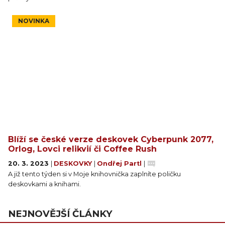
NOVINKA
Blíží se české verze deskovek Cyberpunk 2077,
Orlog, Lovci relikvií či Coffee Rush
20. 3. 2023
|
DESKOVKY
|
Ondřej Partl
|
A již tento týden si v Moje knihovnička zaplníte poličku
deskovkami a knihami.
NEJNOVĚJŠÍ ČLÁNKY