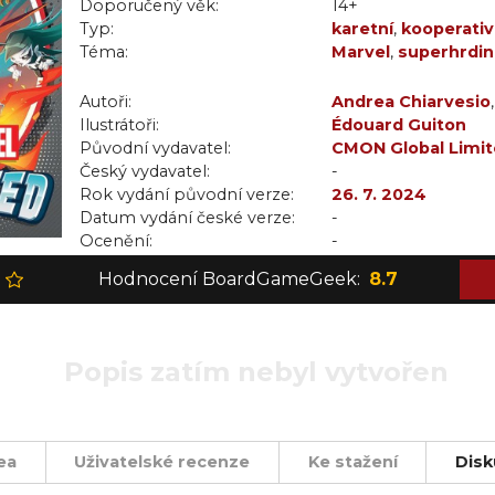
Doporučený věk:
14+
Typ:
karetní
,
kooperativ
Téma:
Marvel
,
superhrdi
Autoři:
Andrea Chiarvesio
Ilustrátoři:
Édouard Guiton
Původní vydavatel:
CMON Global Limi
Český vydavatel:
-
Rok vydání původní verze:
26. 7. 2024
Datum vydání české verze:
-
Ocenění:
-
Hodnocení BoardGameGeek:
8.7
Popis zatím nebyl vytvořen
ea
Uživatelské recenze
Ke stažení
Disk