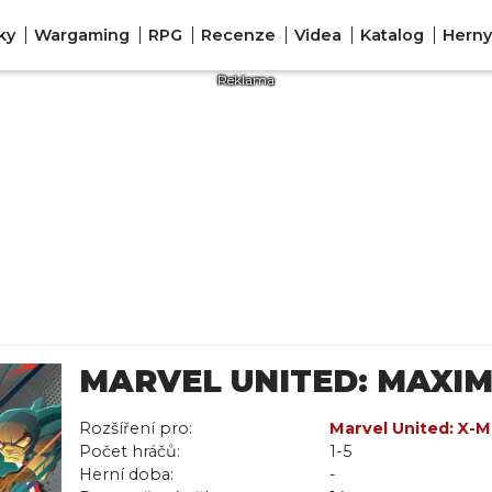
ky
Wargaming
RPG
Recenze
Videa
Katalog
Herny
MARVEL UNITED: MAXI
Rozšíření pro:
Marvel United: X-
Počet hráčů:
Marvel United
1-5
,
Mar
Herní doba:
-