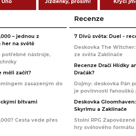
Uno
Jízdenky, prosím!
Krycí j
Recenze
000 – jednou z
7 Divů světa: Duel - r
 her na světě
Deskovka The Witcher:
 potřebné nástroje,
ze světa Zaklínače
echniky
Recenze Dračí Hlídky an
 měli začít?
Dračák?
argamingem zasazeným do
Dojmy: deskovka Pán p
je povinností fanoušků
ickými bitvami
Deskovka Gloomhaven: 
Skyrimu a Zaklínače
000? Cesta vede přes
Stolní RPG Zapovězené
hry světového formátu