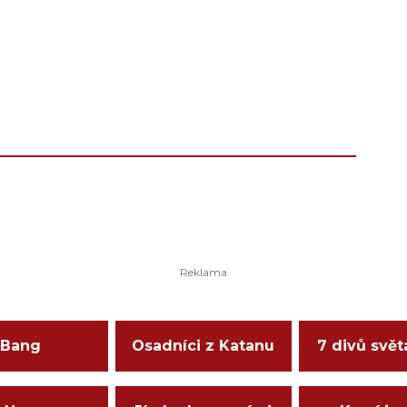
Bang
Osadníci z Katanu
7 divů svět