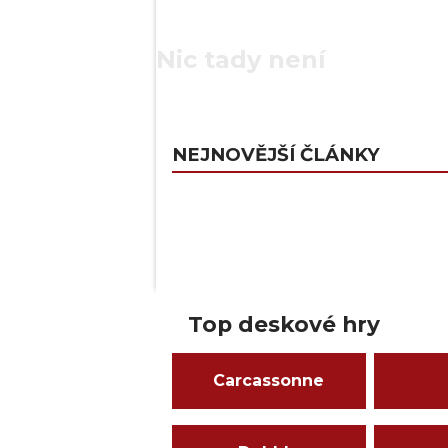
Nic tady není
NEJNOVĚJŠÍ ČLÁNKY
Top deskové hry
Carcassonne