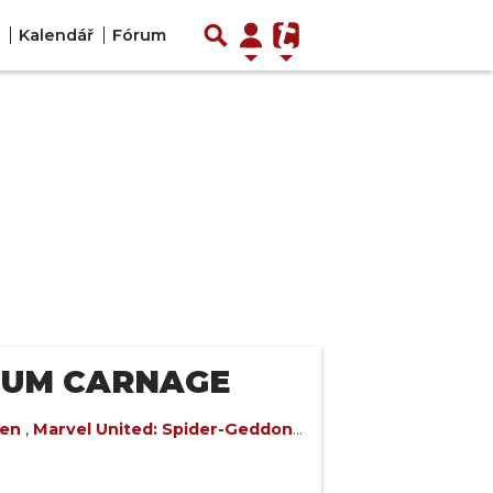
Kalendář
Fórum
MUM CARNAGE
Men
,
Marvel United: Spider-Geddon
,
vel United: Multiverse