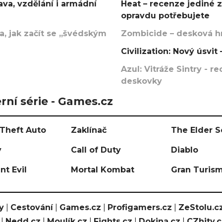
va, vzdělání i armádní
Heat – recenze jediné 
opravdu potřebujete
, jak začít se „švédským
Zombicide – desková hr
Civilization: Nový úsvi
Azul: Vitráže Sintry - 
deskovky
rní série - Games.cz
Theft Auto
Zaklínač
The Elder S
y
Call of Duty
Diablo
nt Evil
Mortal Kombat
Gran Turis
y
|
Cestování
|
Games.cz
|
Profigamers.cz
|
ZeStolu.c
|
Nedd.cz
|
Moulík.cz
|
Fights.cz
|
Dokina.cz
|
CZhity.