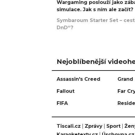
Wargaming poslouží jako zába
simulace. Jak s ním ale začít?
Symbaroum Starter Set – cesta
DnD“?
Nejoblíbenější videohe
Assassin's Creed
Grand 
Fallout
Far Cr
FIFA
Reside
Tiscali.cz
|
Zprávy
|
Sport
|
Žen
Karaoketexty.cz
|
Úschovna.cz