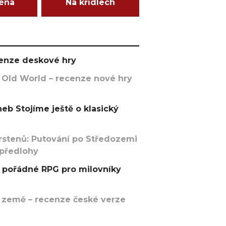
ména
Na křídlech
ecenze deskové hry
 Old World – recenze nové hry
eb Stojíme ještě o klasický
rstenů: Putování po Středozemi
 předlohy
pořádné RPG pro milovníky
 země – recenze české verze