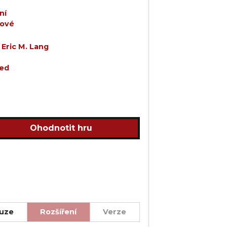
ní
nové
,
Eric M. Lang
ted
Ohodnotit hru
uze
Rozšíření
Verze