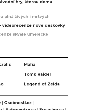
závodní hry, kterou doma
a plná živých i mrtvých
t – videorecenze nové deskovky
recenze skvělé umělecké
crolls
Mafia
Tomb Raider
mo
Legend of Zelda
z
|
Osobnosti.cz
|
cz
|
Našepeníze.cz
|
Srovnám.cz
|