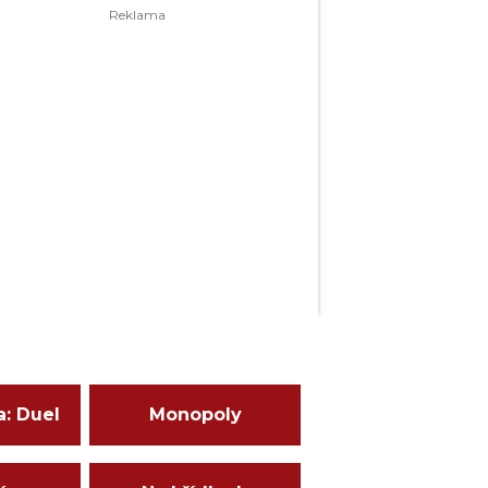
a: Duel
Monopoly