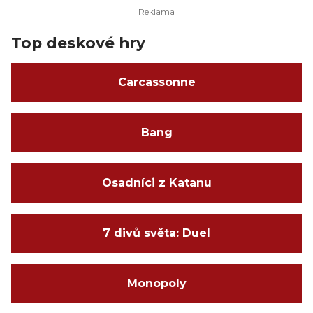
Top deskové hry
Carcassonne
Bang
Osadníci z Katanu
7 divů světa: Duel
Monopoly