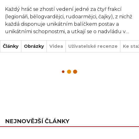
Každý hráč se zhostí vedení jedné za čtyř frakcí
(legionáři, bělogvardějci, rudoarmějci, čajky), z nichž
každá disponuje unikátním balíčkem postav a
unikátními schopnostmi, a utkají se o nadvládu v
řadě různých zápletek.
Články
Obrázky
Videa
Uživatelské recenze
Ke sta
Hráči budou ve hře prožívat příběhy svých postav,
jejichž karty lze dále vylepšovat a modifikovat.
Hra Legie - Sibiřská cesta obsahuje: 60 velkých karet
postav, více než 40 karet lokací a zápletek, více jak
50 průhledných plastových karet výstroje a bonusů
a malusů, více jak 30 průhledných barevných
plastových karet omrzlin a zranění, 48 žetonů
rozkazů, 8 zástěn velitelů, 60 plastových obalů na
NEJNOVĚJŠÍ ČLÁNKY
karty, pravidla v českém jazyce.