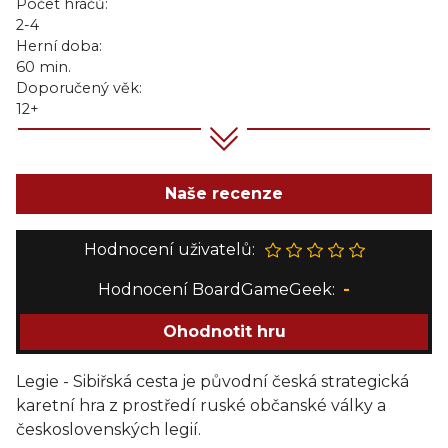
Počet hráčů:
2-4
Herní doba:
60 min.
Doporučený věk:
12+
Naše recenze
Hodnocení uživatelů:
Hodnocení BoardGameGeek:
-
Ohodnotit hru
Legie - Sibiřská cesta je původní česká strategická
karetní hra z prostředí ruské občanské války a
československých legií.