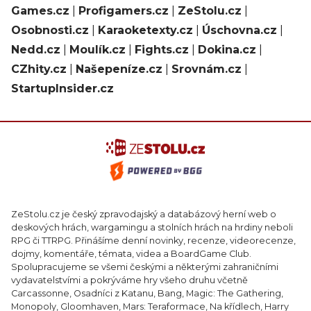
Games.cz
|
Profigamers.cz
|
ZeStolu.cz
|
Osobnosti.cz
|
Karaoketexty.cz
|
Úschovna.cz
|
Nedd.cz
|
Moulík.cz
|
Fights.cz
|
Dokina.cz
|
CZhity.cz
|
Našepeníze.cz
|
Srovnám.cz
|
StartupInsider.cz
ZeStolu.cz je český zpravodajský a databázový herní web o
deskových hrách, wargamingu a stolních hrách na hrdiny neboli
RPG či TTRPG. Přinášíme denní novinky, recenze, videorecenze,
dojmy, komentáře, témata, videa a BoardGame Club.
Spolupracujeme se všemi českými a některými zahraničními
vydavatelstvími a pokrýváme hry všeho druhu včetně
Carcassonne, Osadníci z Katanu, Bang, Magic: The Gathering,
Monopoly, Gloomhaven, Mars: Teraformace, Na křídlech, Harry