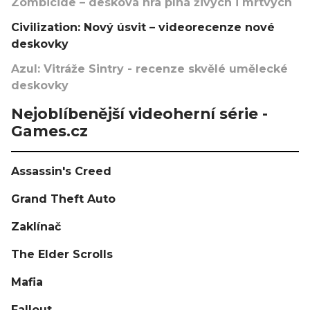
Zombicide – desková hra plná živých i mrtvých
Civilization: Nový úsvit – videorecenze nové
deskovky
Azul: Vitráže Sintry - recenze skvělé umělecké
deskovky
Nejoblíbenější videoherní série -
Games.cz
Assassin's Creed
Grand Theft Auto
Zaklínač
The Elder Scrolls
Mafia
Fallout