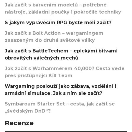
Jak začít s barvením modelů – potřebné
nástroje, základní poučky i pokročilé techniky
S jakým vyprávěcím RPG byste měli začít?
Jak začít s Bolt Action – wargamingem
zasazeným do druhé světové války
Jak začít s BattleTechem – epickými bitvami
obrovitých válečných mechů
Jak začít s Warhammerem 40,000? Cesta vede
přes přístupnější Kill Team
Wargaming poslouží jako zábava, vzdělání i
armádní simulace. Jak s ním ale začít?
Symbaroum Starter Set – cesta, jak začít se
„švédským DnD“?
Recenze