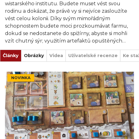
wistarského institutu. Budete muset vést svou
rodinu a dokázat, že právě vy si nejvíce zasloužíte
vést celou kolonii. Díky svým mimořádným
schopnostem budete moci prozkoumávat farmu,
dokud se nedostanete do spižírny, abyste si mohli
vzít chutný sýr; využitím artefaktů opuštěných
lidmi na okraji lesa budete vytvářet nové vynálezy a
Články
rozšiřovat své doupě pod stromy, kopat nové
Obrázky
Videa
Uživatelské recenze
Ke sta
místnosti a stavět nové postele. Potkáte domorodé
krysy a myši, které přijmete do své rodiny, a když
bude třeba, navštívíte myš alchymistku, abyste
NOVINKA
získali nějakou výhodu navíc.
Hra probíhá v 5 kolech (odpovídajících 5 dnům) a
vítězné body (VB) získáte následujícím způsobem:
Stavíte postele, odhalujete nové místnosti, řešíte
úkoly na farmě, najdete nové myši, vytváříte nové
vynálezy, nárokujete si úspěchy.