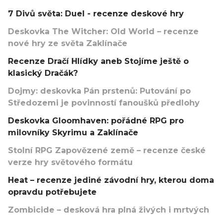
7 Divů světa: Duel - recenze deskové hry
Deskovka The Witcher: Old World – recenze
nové hry ze světa Zaklínače
Recenze Dračí Hlídky aneb Stojíme ještě o
klasický Dračák?
Dojmy: deskovka Pán prstenů: Putování po
Středozemi je povinností fanoušků předlohy
Deskovka Gloomhaven: pořádné RPG pro
milovníky Skyrimu a Zaklínače
Stolní RPG Zapovězené země – recenze české
verze hry světového formátu
Heat – recenze jediné závodní hry, kterou doma
opravdu potřebujete
Zombicide – desková hra plná živých i mrtvých