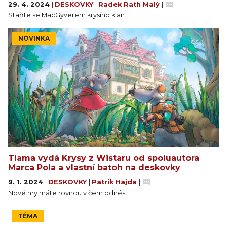
29. 4. 2024
|
DESKOVKY
|
Radek Rath Malý
|
Staňte se MacGyverem krysího klan.
NOVINKA
Tlama vydá Krysy z Wistaru od spoluautora
Marca Pola a vlastní batoh na deskovky
9. 1. 2024
|
DESKOVKY
|
Patrik Hajda
|
Nové hry máte rovnou v čem odnést.
TÉMA