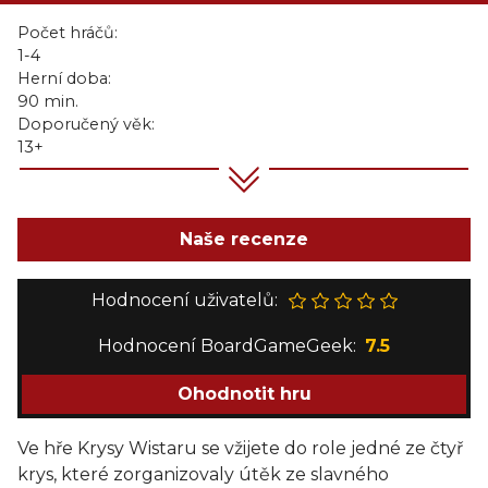
Počet hráčů:
1-4
Herní doba:
90 min.
Doporučený věk:
13+
Naše recenze
Hodnocení uživatelů:
Hodnocení BoardGameGeek:
7.5
Ohodnotit hru
Ve hře Krysy Wistaru se vžijete do role jedné ze čtyř
krys, které zorganizovaly útěk ze slavného