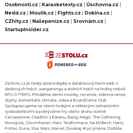
Osobnosti.cz
|
Karaoketexty.cz
|
Úschovna.cz
|
Nedd.cz
|
Moulík.cz
|
Fights.cz
|
Dokina.cz
|
CZhity.cz
|
Našepeníze.cz
|
Srovnám.cz
|
StartupInsider.cz
ZeStolu.cz je český zpravodajský a databázový herní web o
deskových hrách, wargamingu a stolních hrách na hrdiny neboli
RPG či TTRPG. Přinášíme denní novinky, recenze, videorecenze,
dojmy, komentáře, témata, videa a BoardGame Club.
Spolupracujeme se všemi českými a některými zahraničními
vydavatelstvími a pokrýváme hry všeho druhu včetně
Carcassonne, Osadníci z Katanu, Bang, Magic: The Gathering,
Monopoly, Gloomhaven, Mars: Teraformace, Na křídlech, Harry
Potter, Duna, Star Wars, Marvel, Divukraj, Krycí jména, Dobble,