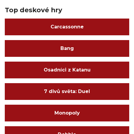
Top deskové hry
Carcassonne
Bang
Osadníci z Katanu
7 divů světa: Duel
Monopoly