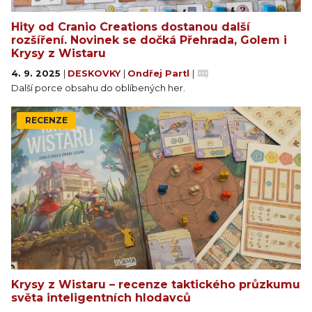
Na konci hry vyhrává hráč s největším počtem VB. V
Hity od Cranio Creations dostanou další
případě remízy vyhrává hráč, který je v pořadí tahů
rozšíření. Novinek se dočká Přehrada, Golem i
nejdále.
Krysy z Wistaru
4. 9. 2025
|
DESKOVKY
|
Ondřej Partl
|
Další porce obsahu do oblíbených her.
RECENZE
Krysy z Wistaru – recenze taktického průzkumu
světa inteligentních hlodavců