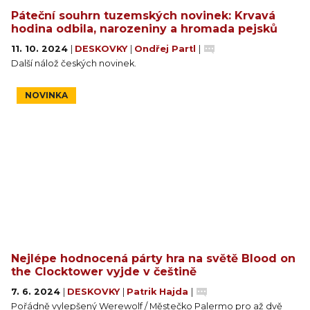
Páteční souhrn tuzemských novinek: Krvavá
hodina odbila, narozeniny a hromada pejsků
11. 10. 2024
|
DESKOVKY
|
Ondřej Partl
|
Další nálož českých novinek.
NOVINKA
Nejlépe hodnocená párty hra na světě Blood on
the Clocktower vyjde v češtině
7. 6. 2024
|
DESKOVKY
|
Patrik Hajda
|
Pořádně vylepšený Werewolf / Městečko Palermo pro až dvě