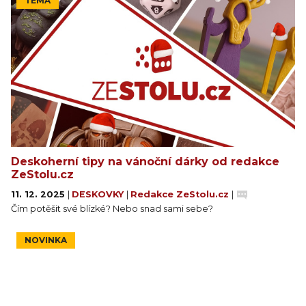
TÉMA
Deskoherní tipy na vánoční dárky od redakce
ZeStolu.cz
11. 12. 2025
|
DESKOVKY
|
Redakce ZeStolu.cz
|
Čím potěšit své blízké? Nebo snad sami sebe?
NOVINKA