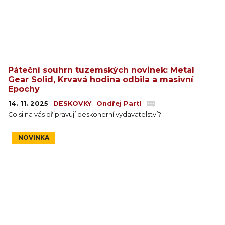
Páteční souhrn tuzemských novinek: Metal
Gear Solid, Krvavá hodina odbila a masivní
Epochy
14. 11. 2025
|
DESKOVKY
|
Ondřej Partl
|
Co si na vás připravují deskoherní vydavatelství?
NOVINKA