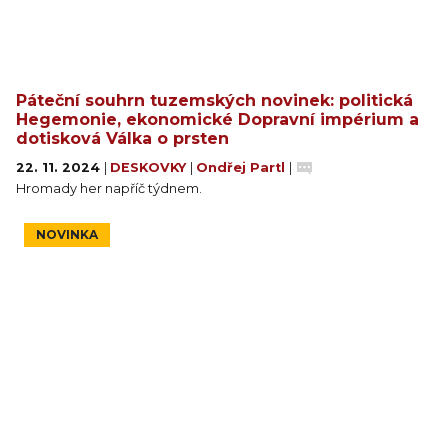
Páteční souhrn tuzemských novinek: politická
Hegemonie, ekonomické Dopravní impérium a
dotisková Válka o prsten
22. 11. 2024
|
DESKOVKY
|
Ondřej Partl
|
Hromady her napříč týdnem.
NOVINKA