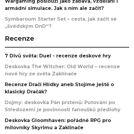
Wargaming poslouží jako zábava, vzdělání i
armádní simulace. Jak s ním ale začít?
Symbaroum Starter Set – cesta, jak začít se
„švédským DnD“?
Recenze
7 Divů světa: Duel - recenze deskové hry
Deskovka The Witcher: Old World – recenze
nové hry ze světa Zaklínače
Recenze Dračí Hlídky aneb Stojíme ještě o
klasický Dračák?
Dojmy: deskovka Pán prstenů: Putování po
Středozemi je povinností fanoušků předlohy
Deskovka Gloomhaven: pořádné RPG pro
milovníky Skyrimu a Zaklínače