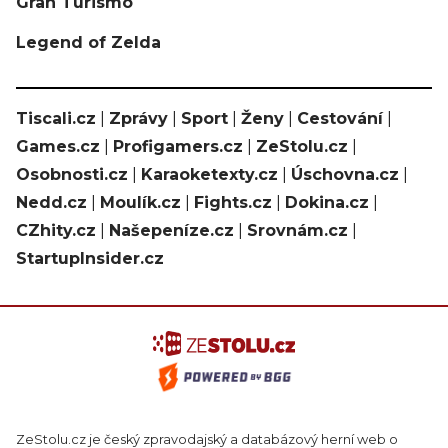
Gran Turismo
Legend of Zelda
Tiscali.cz
|
Zprávy
|
Sport
|
Ženy
|
Cestování
|
Games.cz
|
Profigamers.cz
|
ZeStolu.cz
|
Osobnosti.cz
|
Karaoketexty.cz
|
Úschovna.cz
|
Nedd.cz
|
Moulík.cz
|
Fights.cz
|
Dokina.cz
|
CZhity.cz
|
Našepeníze.cz
|
Srovnám.cz
|
StartupInsider.cz
ZeStolu.cz je český zpravodajský a databázový herní web o