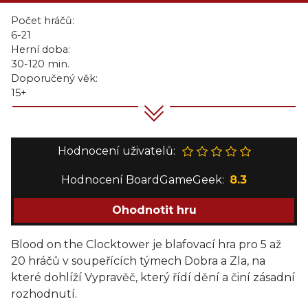
Počet hráčů:
6-21
Herní doba:
30-120 min.
Doporučený věk:
15+
Hodnocení uživatelů:
Hodnocení BoardGameGeek:
8.3
Ohodnotit hru
Blood on the Clocktower je blafovací hra pro 5 až
20 hráčů v soupeřících týmech Dobra a Zla, na
které dohlíží Vypravěč, který řídí dění a činí zásadní
rozhodnutí.