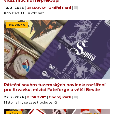
vítěz moc lidí nepřekvapí
vstoupit až po jejím začátku jako mocná postava
10. 3. 2026
|
DESKOVKY
|
Ondřej Partl
|
cestovatele s neobvyklými schopnostmi a
Kdo získal titul a kdo ne?
pochybnou věrností. Každá postava má svou vlastní
zvláštní schopnost a žádní dva hráči ve hře nikdy
NOVINKA
nejsou stejnou postavou.
Páteční souhrn tuzemských novinek: rozšíření
pro Krvavku, mizící Fateforge a větší Bestie
27. 2. 2026
|
DESKOVKY
|
Ondřej Partl
|
Místo na hry se zase trochu tenčí