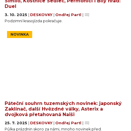
Similo, Kostnice Sedlec, Permoníci i Bílý hrad:
Duel
3. 10. 2025
|
DESKOVKY
|
Ondřej Partl
|
Podzimní krasojízda pokračuje.
NOVINKA
Páteční souhrn tuzemských novinek: japonský
Zaklínač, další Hvězdné války, Asterix a
dvojková přetahovaná Naiši
25. 7. 2025
|
DESKOVKY
|
Ondřej Partl
|
Půlka prázdnin skoro za námi, mnoho novinek před.