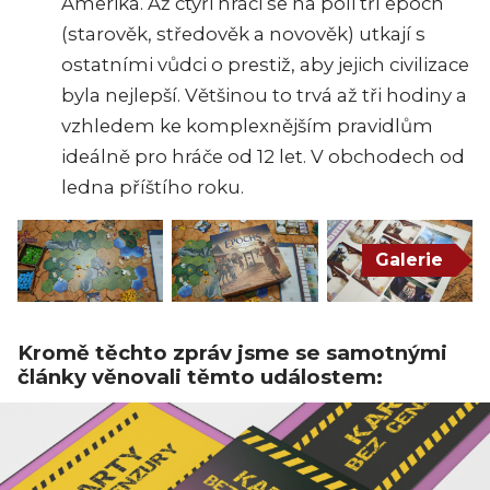
Amerika. Až čtyři hráči se na poli tří epoch
(starověk, středověk a novověk) utkají s
ostatními vůdci o prestiž, aby jejich civilizace
byla nejlepší. Většinou to trvá až tři hodiny a
vzhledem ke komplexnějším pravidlům
ideálně pro hráče od 12 let. V obchodech od
ledna příštího roku.
Galerie
Kromě těchto zpráv jsme se samotnými
články věnovali těmto událostem: