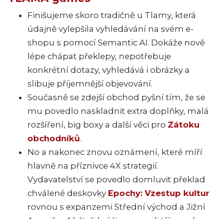
Finišujeme skoro tradičně u Tlamy, která
údajně vylepšila vyhledávání na svém e-
shopu s pomocí Semantic AI. Dokáže nově
lépe chápat překlepy, nepotřebuje
konkrétní dotazy, vyhledává i obrázky a
slibuje příjemnější objevování.
Současně se zdejší obchod pyšní tím, že se
mu povedlo naskladnit extra doplňky, malá
rozšíření, big boxy a další věci pro
Zátoku
obchodníků
.
No a nakonec znovu oznámení, které míří
hlavně na příznivce 4X strategií.
Vydavatelství se povedlo domluvit překlad
chválené deskovky
Epochy: Vzestup kultur
rovnou s expanzemi Střední východ a Jižní