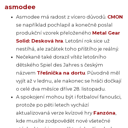
asmodee
Asmodee má radost z vícero důvodů.
CMON
se například pochlapil a konečně poslal
produkční vzorek přeloženého
Metal Gear
Solid: Desková hra
. Letošní rok sice už
nestíhá, ale začátek toho příštího je reálný.
Nečekaně také dorazil vítěz letošního
dětského Spiel des Jahres s českým
názvem
Třešnička na dortu
. Původně měl
vyjít až v lednu, ale nakonec se hráči dočkají
o celé dva měsíce dříve 28. listopadu.
A spokojení mohou být i fotbaloví fanoušci,
protože po pěti letech vychází
aktualizovaná verze kvízové hry
Fanzóna
,
kde musíte zodpovědět nové všetečné