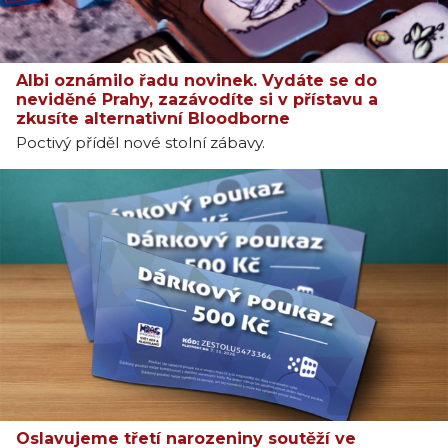
Albi oznámilo řadu novinek. Vydáte se do
neviděné Prahy, zazávodíte si v přístavu a
zkusíte alternativní Bloodborne
Poctivý příděl nové stolní zábavy.
Oslavujeme třetí narozeniny soutěží ve