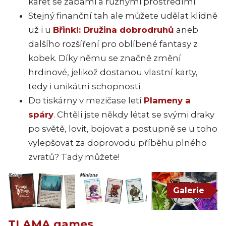
karet se žábami a různými prostředími.
Stejný finanční tah ale můžete udělat klidně
už i u
Břink!: Družina dobrodruhů
aneb
dalšího rozšíření pro oblíbené fantasy z
kobek. Díky němu se značně změní
hrdinové, jelikož dostanou vlastní karty,
tedy i unikátní schopnosti.
Do tiskárny v mezičase letí
Plameny a
spáry
. Chtěli jste někdy létat se svými draky
po světě, lovit, bojovat a postupně se u toho
vylepšovat za doprovodu příběhu plného
zvratů? Tady můžete!
Galerie
TLAMA games