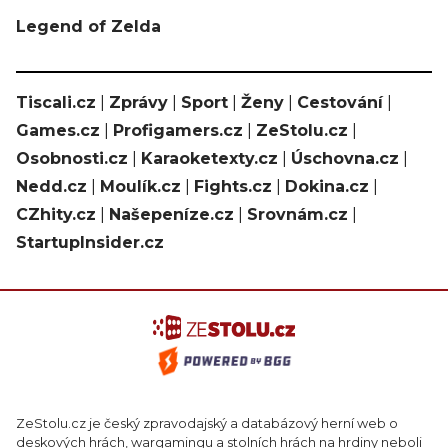
Legend of Zelda
Tiscali.cz
|
Zprávy
|
Sport
|
Ženy
|
Cestování
|
Games.cz
|
Profigamers.cz
|
ZeStolu.cz
|
Osobnosti.cz
|
Karaoketexty.cz
|
Úschovna.cz
|
Nedd.cz
|
Moulík.cz
|
Fights.cz
|
Dokina.cz
|
CZhity.cz
|
Našepeníze.cz
|
Srovnám.cz
|
StartupInsider.cz
ZeStolu.cz je český zpravodajský a databázový herní web o
deskových hrách, wargamingu a stolních hrách na hrdiny neboli