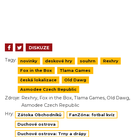
DISKUZE
Tagy:
novinky
deskové hry
souhrn
Rexhry
Fox in the Box
Tlama Games
česká lokalizace
Old Dawg
Asmodee Czech Republic
,
,
,
,
Zdroje:
Rexhry
Fox in the Box
Tlama Games
Old Dawg
Asmodee Czech Republic
Hry:
Zátoka Obchodníků
FanZóna: fotbal kvíz
Duchové ostrova
Duchové ostrova: Trny a drápy