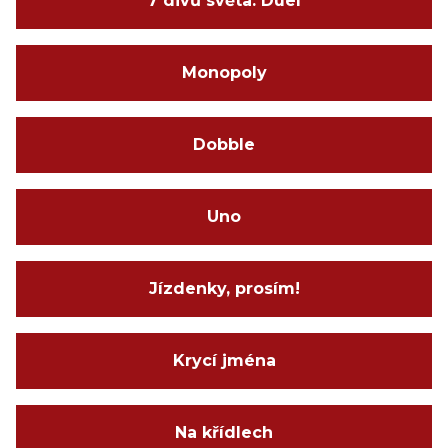
7 divů světa: Duel
Monopoly
Dobble
Uno
Jízdenky, prosím!
Krycí jména
Na křídlech