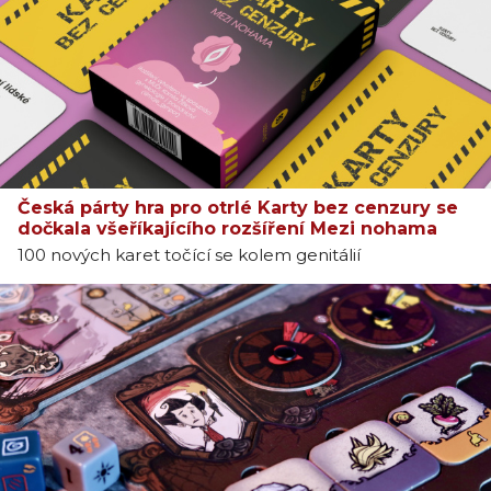
Česká párty hra pro otrlé Karty bez cenzury se
dočkala všeříkajícího rozšíření Mezi nohama
100 nových karet točící se kolem genitálií