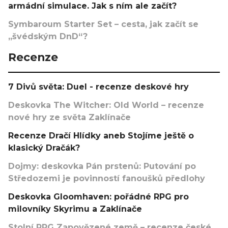
armádní simulace. Jak s ním ale začít?
Symbaroum Starter Set – cesta, jak začít se
„švédským DnD“?
Recenze
7 Divů světa: Duel - recenze deskové hry
Deskovka The Witcher: Old World – recenze
nové hry ze světa Zaklínače
Recenze Dračí Hlídky aneb Stojíme ještě o
klasický Dračák?
Dojmy: deskovka Pán prstenů: Putování po
Středozemi je povinností fanoušků předlohy
Deskovka Gloomhaven: pořádné RPG pro
milovníky Skyrimu a Zaklínače
Stolní RPG Zapovězené země – recenze české