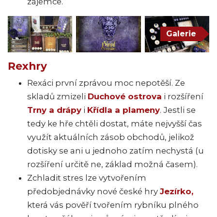
zájemce.
Galerie
Rexhry
Rexáci první zprávou moc nepotěší. Ze
skladů zmizeli
Duchové ostrova
i rozšíření
Trny a drápy
i
Křídla a plameny
. Jestli se
tedy ke hře chtěli dostat, máte nejvyšší čas
využít aktuálních zásob obchodů, jelikož
dotisky se ani u jednoho zatím nechystá (u
rozšíření určitě ne, základ možná časem).
Zchladit stres lze vytvořením
předobjednávky nové české hry
Jezírko,
která vás pověří tvořením rybníku plného