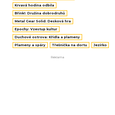
Krvavá hodina odbila
Břink!: Družina dobrodruhů
Metal Gear Solid: Desková hra
Epochy: Vzestup kultur
Duchové ostrova: Křídla a plameny
Plameny a spáry
Třešnička na dortu
Jezírko