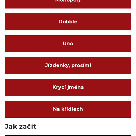
Dobble
Uno
Jízdenky, prosím!
Krycí jména
Na křídlech
Jak začít