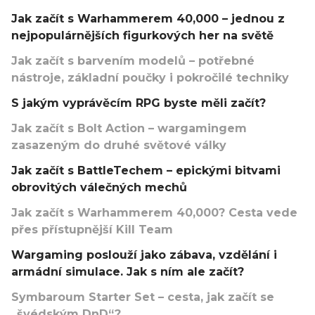
Jak začít s Warhammerem 40,000 – jednou z
nejpopulárnějších figurkových her na světě
Jak začít s barvením modelů – potřebné
nástroje, základní poučky i pokročilé techniky
S jakým vyprávěcím RPG byste měli začít?
Jak začít s Bolt Action – wargamingem
zasazeným do druhé světové války
Jak začít s BattleTechem – epickými bitvami
obrovitých válečných mechů
Jak začít s Warhammerem 40,000? Cesta vede
přes přístupnější Kill Team
Wargaming poslouží jako zábava, vzdělání i
armádní simulace. Jak s ním ale začít?
Symbaroum Starter Set – cesta, jak začít se
„švédským DnD“?