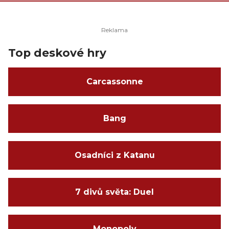
Top deskové hry
Carcassonne
Bang
Osadníci z Katanu
7 divů světa: Duel
Monopoly