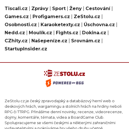
Tiscali.cz
|
Zprávy
|
Sport
|
Ženy
|
Cestování
|
Games.cz
|
Profigamers.cz
|
ZeStolu.cz
|
Osobnosti.cz
|
Karaoketexty.cz
|
Úschovna.cz
|
Nedd.cz
|
Moulík.cz
|
Fights.cz
|
Dokina.cz
|
CZhity.cz
|
Našepeníze.cz
|
Srovnám.cz
|
StartupInsider.cz
ZeStolu.cz je český zpravodajský a databázový herní web o
deskových hrách, wargamingu a stolních hrách na hrdiny neboli
RPG či TTRPG. Přinášíme denní novinky, recenze, videorecenze,
dojmy, komentáře, témata, videa a BoardGame Club.
Spolupracujeme se všemi českými a některými zahraničními
vydavatelstvími a pokrýváme hry všeho druhu včetně