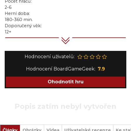
Počet hráčů:
2-6
Herní doba:
180-360 min.
Doporučený věk:
12+
Hodnocení uživatelů:
Hodnocení BoardGameGeek:
7.9
Ohodnotit hru
Popis zatím nebyl vytvořen
Články
Obrázky
Videa
Uživatelské recenze
Ke sta