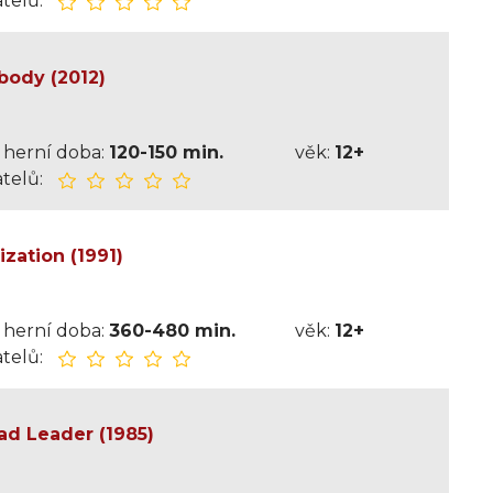
telů:
obody (2012)
herní doba:
120-150 min.
věk:
12+
telů:
zation (1991)
herní doba:
360-480 min.
věk:
12+
telů:
d Leader (1985)