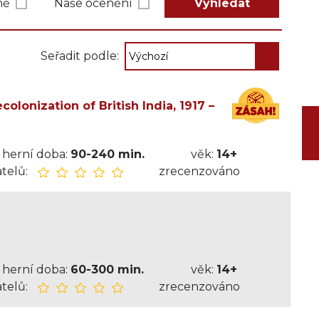
ně
Naše ocenění
Vyhledat
Seřadit podle:
olonization of British India, 1917 –
herní doba:
90-240 min.
věk:
14+
telů:
zrecenzováno
)
herní doba:
60-300 min.
věk:
14+
telů:
zrecenzováno