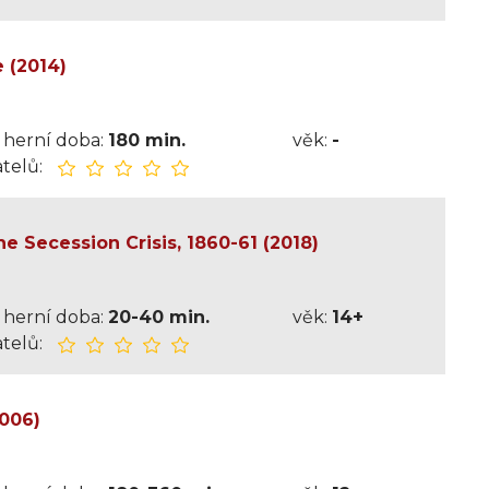
e (2014)
herní doba:
180 min.
věk:
-
telů:
e Secession Crisis, 1860-61 (2018)
herní doba:
20-40 min.
věk:
14+
telů:
2006)