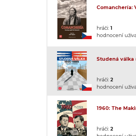
Comanchería: V
hráči:
1
hodnocení uživa
Studená válka 
hráči:
2
hodnocení uživa
1960: The Maki
hráči:
2