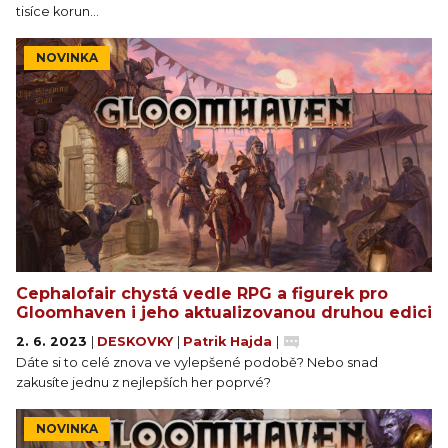
tisíce korun…
NOVINKA
Cephalofair chystá vedle RPG a figurek pro
Gloomhaven i jeho aktualizovanou druhou edici
2. 6. 2023
|
DESKOVKY
|
Patrik Hajda
|
Dáte si to celé znova ve vylepšené podobě? Nebo snad
zakusíte jednu z nejlepších her poprvé?
NOVINKA