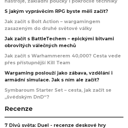
nástroje, základní poučky i pokročilé techniky
S jakým vyprávěcím RPG byste měli začít?
Jak začít s Bolt Action – wargamingem
zasazeným do druhé světové války
Jak začít s BattleTechem – epickými bitvami
obrovitých válečných mechů
Jak začít s Warhammerem 40,000? Cesta vede
přes přístupnější Kill Team
Wargaming poslouží jako zábava, vzdělání i
armádní simulace. Jak s ním ale začít?
Symbaroum Starter Set – cesta, jak začít se
„švédským DnD“?
Recenze
7 Divů světa: Duel - recenze deskové hry