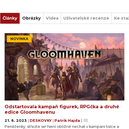
Články
Obrázky
Videa
Uživatelské recenze
Ke sta
NOVINKA
Odstartovala kampaň figurek, RPGčka a druhé
edice Gloomhavenu
21. 6. 2023
|
DESKOVKY
|
Patrik Hajda
|
Peněženky, střezte se! Není obtížné nechat v kampani tisíce a