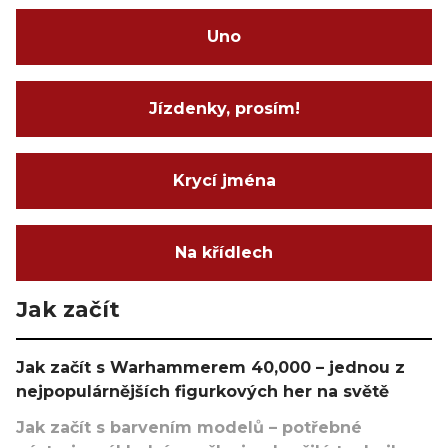
Uno
Jízdenky, prosím!
Krycí jména
Na křídlech
Jak začít
Jak začít s Warhammerem 40,000 – jednou z
nejpopulárnějších figurkových her na světě
Jak začít s barvením modelů – potřebné