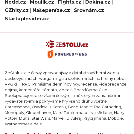
Nedd.cz
|
Moulík.cz
|
Fights.cz
|
Dokina.cz
|
CZhity.cz
|
Našepeníze.cz
|
Srovnám.cz
|
StartupInsider.cz
ZeStolu.cz je český zpravodajský a databázový herní web o
deskových hrách, wargamingu a stolních hrách na hrdiny neboli
RPG či TTRPG. Přinášíme denní novinky, recenze, videorecenze,
dojmy, komentáře, témata, videa a BoardGame Club.
Spolupracujeme se všemi českými a některými zahraničními
vydavatelstvími a pokrýváme hry všeho druhu včetně
Carcassonne, Osadníci z Katanu, Bang, Magic: The Gathering,
Monopoly, Gloomhaven, Mars: Teraformace, Na křídlech, Harry
Potter, Duna, Star Wars, Marvel, Divukraj, Krycí jména, Dobble,
Warhammer a další.