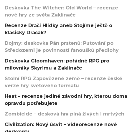
Deskovka The Witcher: Old World – recenze
nové hry ze světa Zaklínače
Recenze Dračí Hlídky aneb Stojíme ještě o
klasický Dračák?
Dojmy: deskovka Pán prstenů: Putování po
Středozemi je povinností fanoušků předlohy
Deskovka Gloomhaven: pořádné RPG pro
milovníky Skyrimu a Zaklínače
Stolní RPG Zapovězené země – recenze české
verze hry světového formátu
Heat – recenze jediné závodní hry, kterou doma
opravdu potřebujete
Zombicide – desková hra plná živých i mrtvých
Civilization: Nový úsvit – videorecenze nové
deskovky