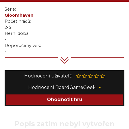
Série:
Gloomhaven
Počet hráčů:
2-5
Herní doba:
-
Doporučený věk:
-
Hodnocení uživatelů:
Hodnocení BoardGameGeek:
-
Ohodnotit hru
Popis zatím nebyl vytvořen