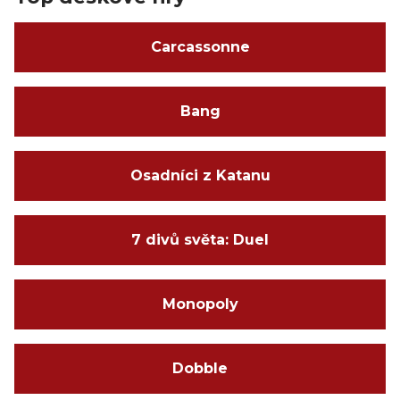
Carcassonne
Bang
Osadníci z Katanu
7 divů světa: Duel
Monopoly
Dobble