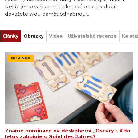
Nejde jen o vaši paměť, ale také o to, jak dobře
dokážete svou paměť odhadnout.
Články
Obrázky
Videa
Uživatelské recenze
Ke sta
NOVINKA
Známe nominace na deskoherní „Oscary“. Kdo
letos zabojuje o Spiel des Jahres?