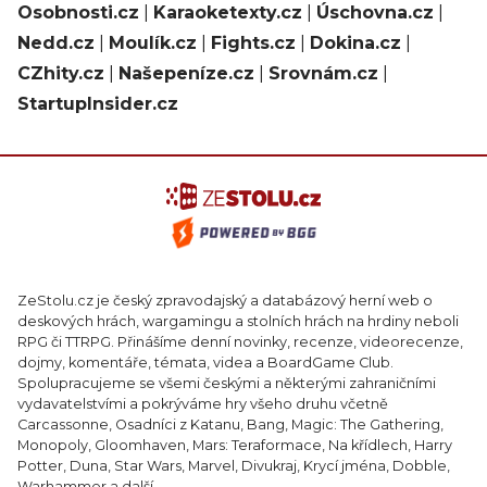
Osobnosti.cz
|
Karaoketexty.cz
|
Úschovna.cz
|
Nedd.cz
|
Moulík.cz
|
Fights.cz
|
Dokina.cz
|
CZhity.cz
|
Našepeníze.cz
|
Srovnám.cz
|
StartupInsider.cz
ZeStolu.cz je český zpravodajský a databázový herní web o
deskových hrách, wargamingu a stolních hrách na hrdiny neboli
RPG či TTRPG. Přinášíme denní novinky, recenze, videorecenze,
dojmy, komentáře, témata, videa a BoardGame Club.
Spolupracujeme se všemi českými a některými zahraničními
vydavatelstvími a pokrýváme hry všeho druhu včetně
Carcassonne, Osadníci z Katanu, Bang, Magic: The Gathering,
Monopoly, Gloomhaven, Mars: Teraformace, Na křídlech, Harry
Potter, Duna, Star Wars, Marvel, Divukraj, Krycí jména, Dobble,
Warhammer a další.