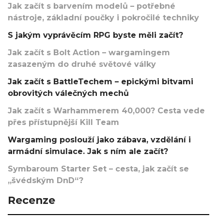
Jak začít s barvením modelů – potřebné
nástroje, základní poučky i pokročilé techniky
S jakým vyprávěcím RPG byste měli začít?
Jak začít s Bolt Action – wargamingem
zasazeným do druhé světové války
Jak začít s BattleTechem – epickými bitvami
obrovitých válečných mechů
Jak začít s Warhammerem 40,000? Cesta vede
přes přístupnější Kill Team
Wargaming poslouží jako zábava, vzdělání i
armádní simulace. Jak s ním ale začít?
Symbaroum Starter Set – cesta, jak začít se
„švédským DnD“?
Recenze