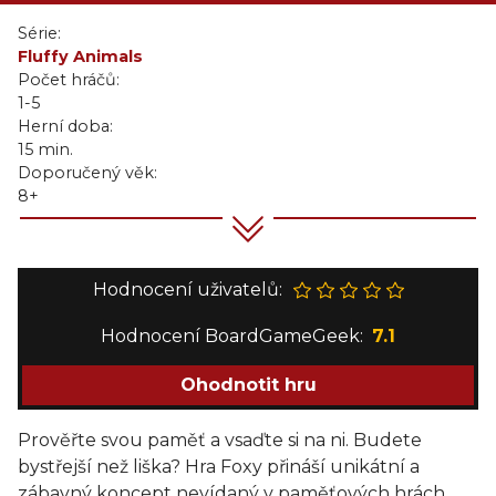
Série:
Fluffy Animals
Počet hráčů:
1-5
Herní doba:
15 min.
Doporučený věk:
8+
Hodnocení uživatelů:
Hodnocení BoardGameGeek:
7.1
Ohodnotit hru
Prověřte svou paměť a vsaďte si na ni. Budete
bystřejší než liška? Hra Foxy přináší unikátní a
zábavný koncept nevídaný v paměťových hrách.