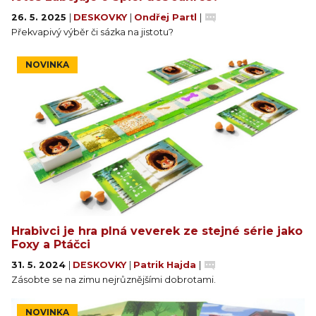
26. 5. 2025
|
DESKOVKY
|
Ondřej Partl
|
Překvapivý výběr či sázka na jistotu?
NOVINKA
Hrabivci je hra plná veverek ze stejné série jako
Foxy a Ptáčci
31. 5. 2024
|
DESKOVKY
|
Patrik Hajda
|
Zásobte se na zimu nejrůznějšími dobrotami.
NOVINKA