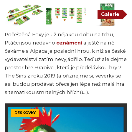
Galerie
Počeštěná Foxy je už nějakou dobu na trhu,
Ptáčci jsou nedávno
oznámení
a ještě na ně
čekáme a Alpaca je poslední hrou, k níž se české
vydavatelství zatím nevyjádřilo. Teď už ale dejme
prostor hře Hrabivci, která je předělávkou hry 7:
The Sins z roku 2019 (a přiznejme si, veverky se
asi budou prodávat přece jen lépe než malá hra
s tematikou smrtelných hříchů…).
DESKOVKY