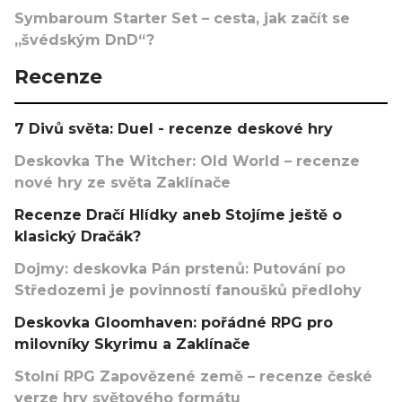
Symbaroum Starter Set – cesta, jak začít se
„švédským DnD“?
Recenze
7 Divů světa: Duel - recenze deskové hry
Deskovka The Witcher: Old World – recenze
nové hry ze světa Zaklínače
Recenze Dračí Hlídky aneb Stojíme ještě o
klasický Dračák?
Dojmy: deskovka Pán prstenů: Putování po
Středozemi je povinností fanoušků předlohy
Deskovka Gloomhaven: pořádné RPG pro
milovníky Skyrimu a Zaklínače
Stolní RPG Zapovězené země – recenze české
verze hry světového formátu