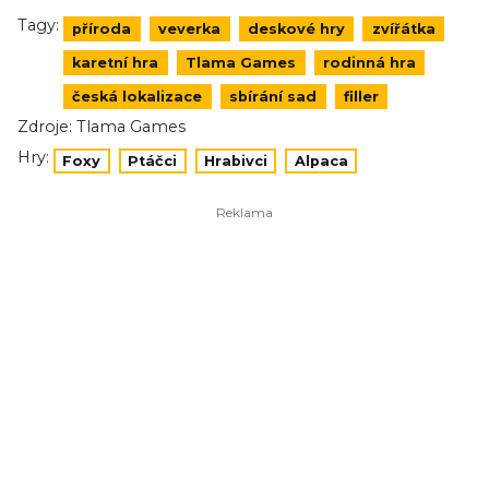
Tagy:
příroda
veverka
deskové hry
zvířátka
karetní hra
Tlama Games
rodinná hra
česká lokalizace
sbírání sad
filler
Zdroje:
Tlama Games
Hry:
Foxy
Ptáčci
Hrabivci
Alpaca