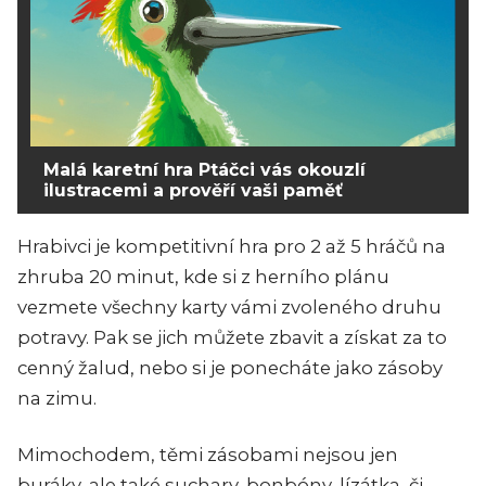
Malá karetní hra Ptáčci vás okouzlí
ilustracemi a prověří vaši paměť
Hrabivci je kompetitivní hra pro 2 až 5 hráčů na
zhruba 20 minut, kde si z herního plánu
vezmete všechny karty vámi zvoleného druhu
potravy. Pak se jich můžete zbavit a získat za to
cenný žalud, nebo si je ponecháte jako zásoby
na zimu.
Mimochodem, těmi zásobami nejsou jen
buráky, ale také suchary, bonbóny, lízátka, či