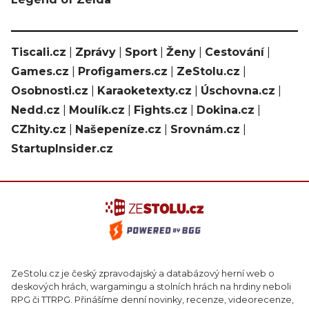
Tiscali.cz
|
Zprávy
|
Sport
|
Ženy
|
Cestování
|
Games.cz
|
Profigamers.cz
|
ZeStolu.cz
|
Osobnosti.cz
|
Karaoketexty.cz
|
Úschovna.cz
|
Nedd.cz
|
Moulík.cz
|
Fights.cz
|
Dokina.cz
|
CZhity.cz
|
Našepeníze.cz
|
Srovnám.cz
|
StartupInsider.cz
ZeStolu.cz je český zpravodajský a databázový herní web o
deskových hrách, wargamingu a stolních hrách na hrdiny neboli
RPG či TTRPG. Přinášíme denní novinky, recenze, videorecenze,