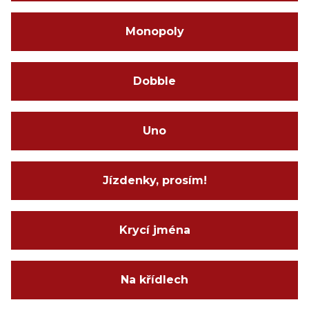
Monopoly
Dobble
Uno
Jízdenky, prosím!
Krycí jména
Na křídlech