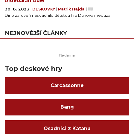
Aldebaran Duel
napětí, radosti a soutěživosti. Dejte se do toho a
30. 8. 2023
|
DESKOVKY
|
Patrik Hajda
|
staňte se mistrem v zachycení Duhové medúzy s
Dino zároveň naskladnilo dětskou hru Duhová medúza.
duhovými chapadly!
NEJNOVĚJŠÍ ČLÁNKY
Top deskové hry
Carcassonne
Bang
Osadníci z Katanu