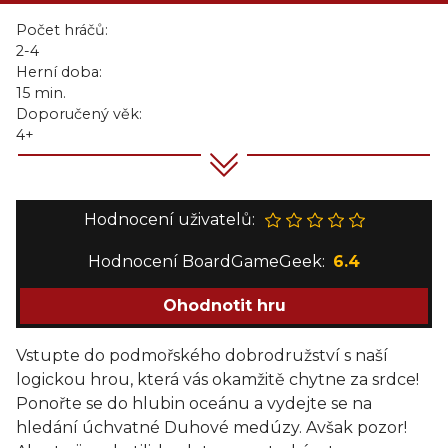
Počet hráčů:
2-4
Herní doba:
15 min.
Doporučený věk:
4+
Hodnocení uživatelů:
Hodnocení BoardGameGeek:
6.4
Ohodnotit hru
Vstupte do podmořského dobrodružství s naší
logickou hrou, která vás okamžitě chytne za srdce!
Ponořte se do hlubin oceánu a vydejte se na
hledání úchvatné Duhové medúzy. Avšak pozor!