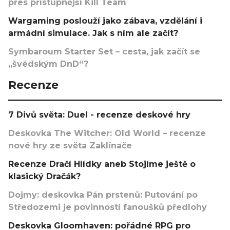
přes přístupnější Kill Team
Wargaming poslouží jako zábava, vzdělání i
armádní simulace. Jak s ním ale začít?
Symbaroum Starter Set – cesta, jak začít se
„švédským DnD“?
Recenze
7 Divů světa: Duel - recenze deskové hry
Deskovka The Witcher: Old World – recenze
nové hry ze světa Zaklínače
Recenze Dračí Hlídky aneb Stojíme ještě o
klasický Dračák?
Dojmy: deskovka Pán prstenů: Putování po
Středozemi je povinností fanoušků předlohy
Deskovka Gloomhaven: pořádné RPG pro