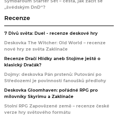
Symbaroum Starter Set – cesta, jak začít se
„švédským DnD“?
Recenze
7 Divů světa: Duel - recenze deskové hry
Deskovka The Witcher: Old World – recenze
nové hry ze světa Zaklínače
Recenze Dračí Hlídky aneb Stojíme ještě o
klasický Dračák?
Dojmy: deskovka Pán prstenů: Putování po
Středozemi je povinností fanoušků předlohy
Deskovka Gloomhaven: pořádné RPG pro
milovníky Skyrimu a Zaklínače
Stolní RPG Zapovězené země – recenze české
verze hry světového formátu