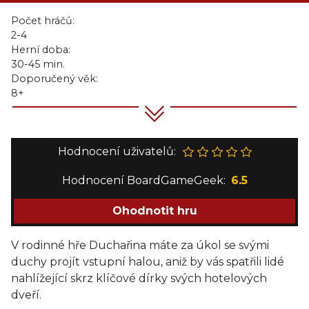
Počet hráčů:
2-4
Herní doba:
30-45 min.
Doporučený věk:
8+
Hodnocení uživatelů:
Hodnocení BoardGameGeek:
6.5
Ohodnotit hru
V rodinné hře Duchařina máte za úkol se svými
duchy projít vstupní halou, aniž by vás spatřili lidé
nahlížející skrz klíčové dírky svých hotelových
dveří.