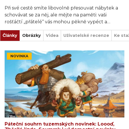
Při své cestě smíte libovolně přesouvat nábytek a
schovávat se za něj, ale mějte na paměti: vaši
rošťáčtí „přátelé“ vás mohou pěkně vypéct a
nechat nechráněné.
Články
Obrázky
Videa
Uživatelské recenze
Ke sta
Zábavná a vzrušující rodinná hra, která hráče od 10
let vybízí ke skutečnému nahlížení klíčovou
dírkou. Všichni spatření duchové se totiž polekají a
NOVINKA
vrátí se na svá výchozí místa!
Hra Duchařina obsahuje: 28 figurek duchů, 1
šestistěnnou kostku, 6 kusů nábytku, 1 klíčovou
dírku, 32 karet, 1 herní plán a pravidla.
Páteční souhrn tuzemských novinek: Loooď,