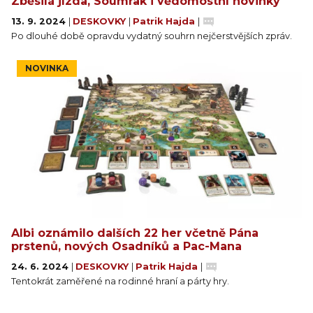
Zběsilá jízda, Soumrak i vědomostní novinky
13. 9. 2024
|
DESKOVKY
|
Patrik Hajda
|
Po dlouhé době opravdu vydatný souhrn nejčerstvějších zpráv.
NOVINKA
Albi oznámilo dalších 22 her včetně Pána
prstenů, nových Osadníků a Pac-Mana
24. 6. 2024
|
DESKOVKY
|
Patrik Hajda
|
Tentokrát zaměřené na rodinné hraní a párty hry.