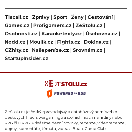
Tiscali.cz
|
Zprávy
|
Sport
|
Ženy
|
Cestování
|
Games.cz
|
Profigamers.cz
|
ZeStolu.cz
|
Osobnosti.cz
|
Karaoketexty.cz
|
Úschovna.cz
|
Nedd.cz
|
Moulík.cz
|
Fights.cz
|
Dokina.cz
|
CZhity.cz
|
Našepeníze.cz
|
Srovnám.cz
|
StartupInsider.cz
ZeStolu.cz je český zpravodajský a databázový herní web o
deskových hrách, wargamingu a stolních hrách na hrdiny neboli
RPG či TTRPG. Přinášíme denní novinky, recenze, videorecenze,
dojmy, komentáře, témata, videa a BoardGame Club.