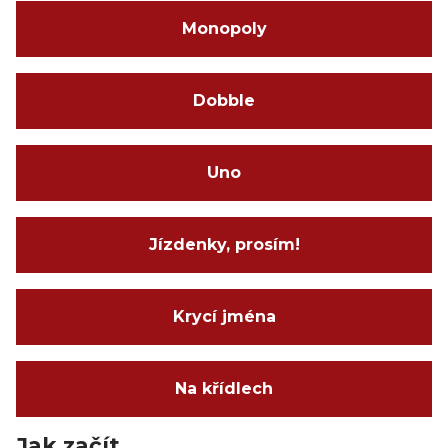
Monopoly
Dobble
Uno
Jízdenky, prosím!
Krycí jména
Na křídlech
Jak začít