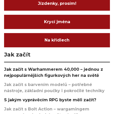
Jízdenky, prosím!
Krycí jména
Na křídlech
Jak začít
Jak začít s Warhammerem 40,000 – jednou z
nejpopulárnějších figurkových her na světě
Jak začít s barvením modelů – potřebné
nástroje, základní poučky i pokročilé techniky
S jakým vyprávěcím RPG byste měli začít?
Jak začít s Bolt Action – wargamingem