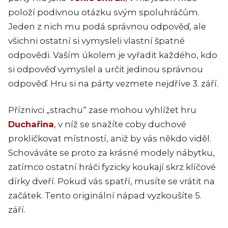
položí podivnou otázku svým spoluhráčům.
Jeden z nich mu podá správnou odpověď, ale
všichni ostatní si vymysleli vlastní špatné
odpovědi. Vaším úkolem je vyřadit každého, kdo
si odpověď vymyslel a určit jedinou správnou
odpověď. Hru si na párty vezmete nejdříve 3. září.
Příznivci „strachu“ zase mohou vyhlížet hru
Duchařina
, v níž se snažíte coby duchové
prokličkovat místností, aniž by vás někdo viděl.
Schováváte se proto za krásné modely nábytku,
zatímco ostatní hráči fyzicky koukají skrz klíčové
dírky dveří. Pokud vás spatří, musíte se vrátit na
začátek. Tento originální nápad vyzkoušíte 5.
září.