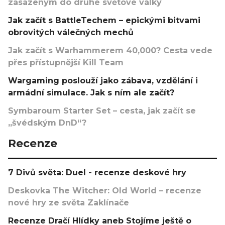
zasazeným do druhé světové války
Jak začít s BattleTechem – epickými bitvami
obrovitých válečných mechů
Jak začít s Warhammerem 40,000? Cesta vede
přes přístupnější Kill Team
Wargaming poslouží jako zábava, vzdělání i
armádní simulace. Jak s ním ale začít?
Symbaroum Starter Set – cesta, jak začít se
„švédským DnD“?
Recenze
7 Divů světa: Duel - recenze deskové hry
Deskovka The Witcher: Old World – recenze
nové hry ze světa Zaklínače
Recenze Dračí Hlídky aneb Stojíme ještě o