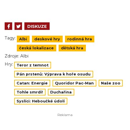
DISKUZE
Tagy:
Albi
deskové hry
rodinná hra
česká lokalizace
dětská hra
Zdroje:
Albi
Hry:
Teror z temnot
Pán prstenů: Výprava k hoře osudu
Catan: Energie
Quoridor Pac-Man
Naše zoo
Tohle smrdí!
Duchařina
Syslíci: Heboučké údolí