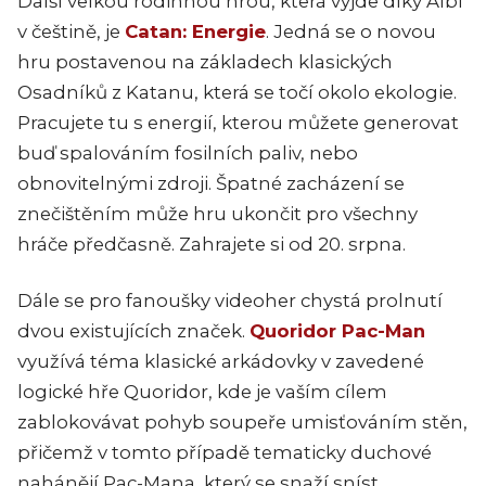
Další velkou rodinnou hrou, která vyjde díky Albi
v češtině, je
Catan: Energie
. Jedná se o novou
hru postavenou na základech klasických
Osadníků z Katanu, která se točí okolo ekologie.
Pracujete tu s energií, kterou můžete generovat
buď spalováním fosilních paliv, nebo
obnovitelnými zdroji. Špatné zacházení se
znečištěním může hru ukončit pro všechny
hráče předčasně. Zahrajete si od 20. srpna.
Dále se pro fanoušky videoher chystá prolnutí
dvou existujících značek.
Quoridor Pac-Man
využívá téma klasické arkádovky v zavedené
logické hře Quoridor, kde je vaším cílem
zablokovávat pohyb soupeře umisťováním stěn,
přičemž v tomto případě tematicky duchové
nahánějí Pac-Mana, který se snaží sníst