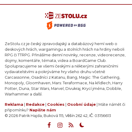
ZeStolu.cz je český zpravodajský a databázový herní web o
deskových hrách, wargamingu a stolních hrách na hrdiny neboli
RPG či TTRPG. Přinášíme denní novinky, recenze, videorecenze,
dojmy, komentáře, témata, videa a BoardGame Club.
Spolupracujeme se všemi českými a některými zahraničními
vydavatelstvími a pokrýváme hry všeho druhu včetně
Carcassonne, Osadníci z Katanu, Bang, Magic: The Gathering,
Monopoly, Gloomhaven, Mars: Teraformace, Na křídlech, Harry
Potter, Duna, Star Wars, Marvel, Divukraj, Krycí jména, Dobble,
Warhammer a další.
Reklama
|
Redakce
|
Cookies
|
Osobní údaje
| Máte námět či
připomínku?
Napište nám
© 2026 Patrik Hajda, Buková 115, Věšín 262 42, IČ: 03156613