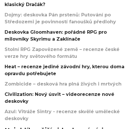
klasický Dračák?
Dojmy: deskovka Pán prstenů: Putování po
Středozemi je povinností fanoušků předlohy
Deskovka Gloomhaven: pořádné RPG pro
milovníky Skyrimu a Zaklínače
Stolní RPG Zapovězené země – recenze české
verze hry světového formátu
Heat – recenze jediné závodní hry, kterou doma
opravdu potřebujete
Zombicide – desková hra plná živých i mrtvých
Civilization: Nový úsvit – videorecenze nové
deskovky
Azul: Vitráže Sintry - recenze skvělé umělecké
deskovky