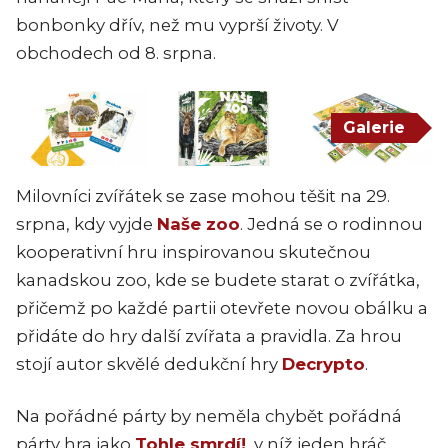
bonbonky dřív, než mu vyprší životy. V
obchodech od 8. srpna.
Galerie
Milovníci zvířátek se zase mohou těšit na 29.
srpna, kdy vyjde
Naše zoo
. Jedná se o rodinnou
kooperativní hru inspirovanou skutečnou
kanadskou zoo, kde se budete starat o zvířátka,
přičemž po každé partii otevřete novou obálku a
přidáte do hry další zvířata a pravidla. Za hrou
stojí autor skvělé dedukční hry
Decrypto
.
Na pořádné párty by neměla chybět pořádná
párty hra jako
Tohle smrdí!
, v níž jeden hráč