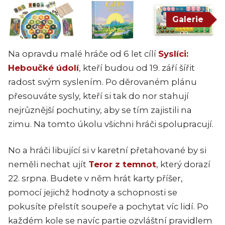
Galerie
Na opravdu malé hráče od 6 let cílí
Syslíci:
Heboučké údolí
, kteří budou od 19. září šířit
radost svým syslením. Po děrovaném plánu
přesouváte sysly, kteří si tak do nor stahují
nejrůznější pochutiny, aby se tím zajistili na
zimu. Na tomto úkolu všichni hráči spolupracují.
No a hráči libující si v karetní přetahované by si
neměli nechat ujít
Teror z temnot
, který dorazí
22. srpna. Budete v něm hrát karty příšer,
pomocí jejichž hodnoty a schopnosti se
pokusíte přelstít soupeře a pochytat víc lidí. Po
každém kole se navíc partie ozvláštní pravidlem