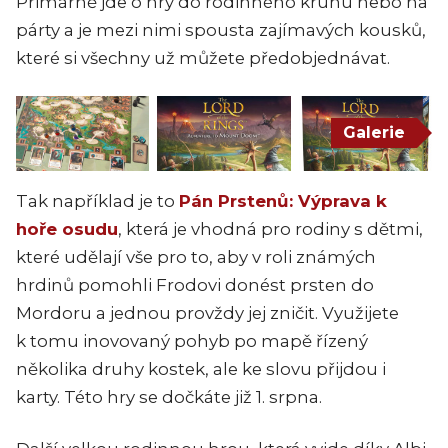
Primárně jde o hry do rodinného kruhu nebo na
párty a je mezi nimi spousta zajímavých kousků,
které si všechny už můžete předobjednávat.
Galerie
Tak například je to
Pán Prstenů: Výprava k
hoře osudu
, která je vhodná pro rodiny s dětmi,
které udělají vše pro to, aby v roli známých
hrdinů pomohli Frodovi donést prsten do
Mordoru a jednou provždy jej zničit. Využijete
k tomu inovovaný pohyb po mapě řízený
několika druhy kostek, ale ke slovu přijdou i
karty. Této hry se dočkáte již 1. srpna.