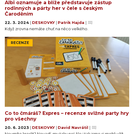
Albi oznamuje a blíže představuje zástup
rodinných a párty her v čele s českým
Čaroděním
22. 3. 2024
|
DESKOVKY
|
Patrik Hajda
|
Když zrovna nemáte chuť na něco velkého.
RECENZE
Co to čmáráš? Expres – recenze svižné party hry
pro všechny
20. 6. 2023
|
DESKOVKY
|
David Navrátil
|
Neumíte kreslit? Nevadí, my taky ne! Ale i tak jsme si mohli užít