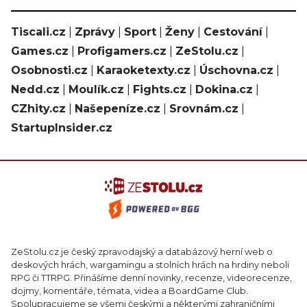
Tiscali.cz
|
Zprávy
|
Sport
|
Ženy
|
Cestování
|
Games.cz
|
Profigamers.cz
|
ZeStolu.cz
|
Osobnosti.cz
|
Karaoketexty.cz
|
Úschovna.cz
|
Nedd.cz
|
Moulík.cz
|
Fights.cz
|
Dokina.cz
|
CZhity.cz
|
Našepeníze.cz
|
Srovnám.cz
|
StartupInsider.cz
ZeStolu.cz je český zpravodajský a databázový herní web o
deskových hrách, wargamingu a stolních hrách na hrdiny neboli
RPG či TTRPG. Přinášíme denní novinky, recenze, videorecenze,
dojmy, komentáře, témata, videa a BoardGame Club.
Spolupracujeme se všemi českými a některými zahraničními