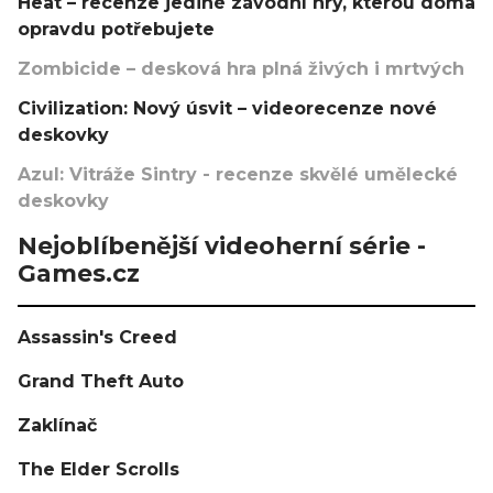
Heat – recenze jediné závodní hry, kterou doma
opravdu potřebujete
Zombicide – desková hra plná živých i mrtvých
Civilization: Nový úsvit – videorecenze nové
deskovky
Azul: Vitráže Sintry - recenze skvělé umělecké
deskovky
Nejoblíbenější videoherní série -
Games.cz
Assassin's Creed
Grand Theft Auto
Zaklínač
The Elder Scrolls