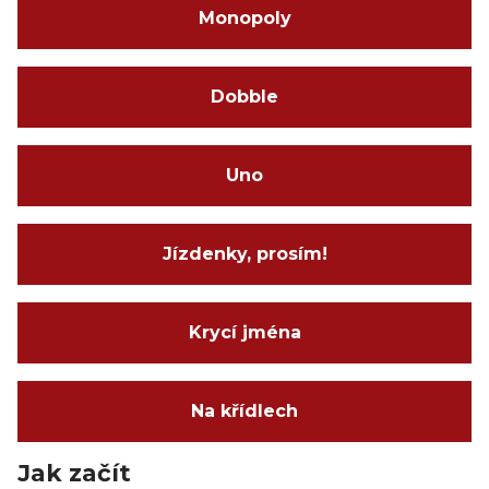
Monopoly
Dobble
Uno
Jízdenky, prosím!
Krycí jména
Na křídlech
Jak začít