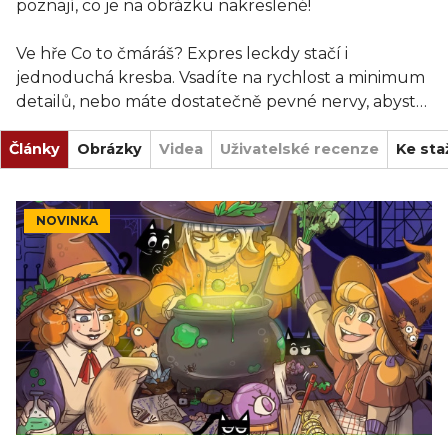
poznají, co je na obrázku nakreslené!
Ve hře Co to čmáráš? Expres leckdy stačí i
jednoduchá kresba. Vsadíte na rychlost a minimum
detailů, nebo máte dostatečně pevné nervy, abyste
kreslili o pár vteřin déle?
Články
Obrázky
Videa
Uživatelské recenze
Ke sta
Prožijte chvíle plné smíchu se svými přáteli!
Balení obsahuje: 7 kreslicích tabulek, 7 fixů s
NOVINKA
mazacími houbičkami, 70 karet (490 slov), 1 zlatý
totem, 1 speciální kostku, 24 žetonů bodů a pravidla.