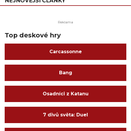
NEJNOVĚJŠÍ ČLÁNKY
Top deskové hry
Carcassonne
Bang
Osadníci z Katanu
7 divů světa: Duel