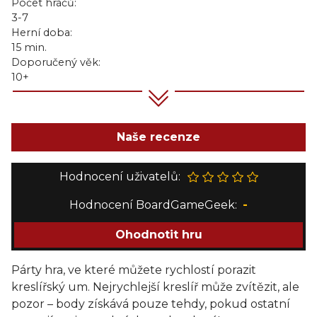
Počet hráčů:
3-7
Herní doba:
15 min.
Doporučený věk:
10+
Naše recenze
Hodnocení uživatelů:
Hodnocení BoardGameGeek:
-
Ohodnotit hru
Párty hra, ve které můžete rychlostí porazit
kreslířský um. Nejrychlejší kreslíř může zvítězit, ale
pozor – body získává pouze tehdy, pokud ostatní