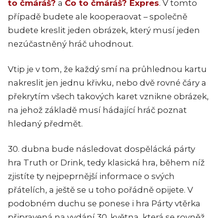
to čmáráš?
a
Co to čmáráš? Expres
. V tomto
případě budete ale kooperaovat – společně
budete kreslit jeden obrázek, který musí jeden
nezúčastněný hráč uhodnout.
Vtip je v tom, že každý smí na průhlednou kartu
nakreslit jen jednu křivku, nebo dvě rovné čáry a
překrytím všech takových karet vznikne obrázek,
na jehož základě musí hádající hráč poznat
hledaný předmět.
30. dubna bude následovat dospělácká párty
hra Truth or Drink, tedy klasická hra, během níž
zjistíte ty nejpeprnější informace o svých
přátelích, a ještě se u toho pořádně opijete. V
podobném duchu se ponese i hra Párty vtěrka
připravená na vydání 30. května, která se rovněž