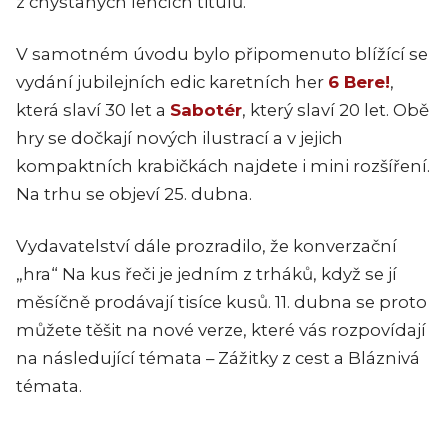
z chystaných lehčích titulů.
V samotném úvodu bylo připomenuto blížící se
vydání jubilejních edic karetních her
6 Bere!
,
která slaví 30 let a
Sabotér
, který slaví 20 let. Obě
hry se dočkají nových ilustrací a v jejich
kompaktních krabičkách najdete i mini rozšíření.
Na trhu se objeví 25. dubna.
Vydavatelství dále prozradilo, že konverzační
„hra“ Na kus řeči je jedním z trháků, když se jí
měsíčně prodávají tisíce kusů. 11. dubna se proto
můžete těšit na nové verze, které vás rozpovídají
na následující témata – Zážitky z cest a Bláznivá
témata.