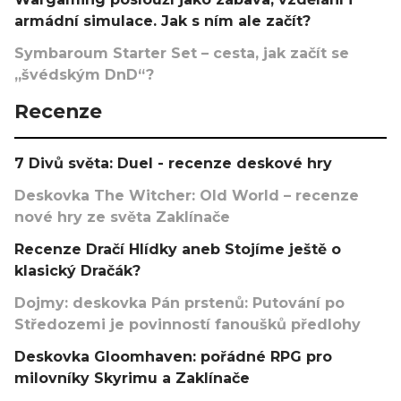
armádní simulace. Jak s ním ale začít?
Symbaroum Starter Set – cesta, jak začít se
„švédským DnD“?
Recenze
7 Divů světa: Duel - recenze deskové hry
Deskovka The Witcher: Old World – recenze
nové hry ze světa Zaklínače
Recenze Dračí Hlídky aneb Stojíme ještě o
klasický Dračák?
Dojmy: deskovka Pán prstenů: Putování po
Středozemi je povinností fanoušků předlohy
Deskovka Gloomhaven: pořádné RPG pro
milovníky Skyrimu a Zaklínače