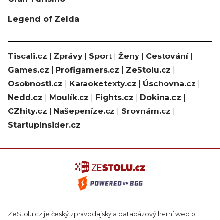
Legend of Zelda
Tiscali.cz
|
Zprávy
|
Sport
|
Ženy
|
Cestování
|
Games.cz
|
Profigamers.cz
|
ZeStolu.cz
|
Osobnosti.cz
|
Karaoketexty.cz
|
Úschovna.cz
|
Nedd.cz
|
Moulík.cz
|
Fights.cz
|
Dokina.cz
|
CZhity.cz
|
Našepeníze.cz
|
Srovnám.cz
|
StartupInsider.cz
ZeStolu.cz je český zpravodajský a databázový herní web o