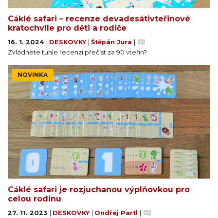
Cáklé safari – recenze devadesátivteřinové
Když hráč vezme a otočí kartu obsahující vír,
kratochvíle pro děti a rodiče
vykřikne "Cákni!" a každý hráč dá kartu safari, kterou
16. 1. 2024
|
DESKOVKY
|
Štěpán Jura
|
drží, hráči po své levici.
Zvládnete tuhle recenzi přečíst za 90 vteřin?
Po uplynutí času hráči ověří celistvost své řeky a
NOVINKA
poté spočítají body podle své bodovací karty. Hráč s
největším počtem bodů udělá velké šplouchnutí a
vyhrává hru!
Cáklé safari je rozjuchanou výplňovkou pro
celou rodinu
27. 11. 2023
|
DESKOVKY
|
Ondřej Partl
|