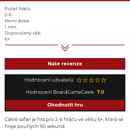
Počet hráčů:
2-6
Herní doba:
1 min.
Doporučený věk:
6+
Naše recenze
Hodnocení uživatelů:
Hodnocení BoardGameGeek:
7.0
Ohodnotit hru
Cáklé safari je hra pro 2-6 hráčů ve věku 6+, která se
hraje pouhých 90 sekund.