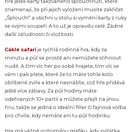
hře ještě karty takzvaného šplouchnutí, které
znamenají, že při jejich vyložení musíte zakřičet
„Šplouch!“ a všichni u stolu si vymění karty z ruky
se svými soupeři.
A to už je opravdu celé. Žádné
další záludnosti či složitosti.
Cáklé safari
je rychlá rodinná hra, kdy za
minutu a půl se prostě ani nemůžete stihnout
nudit. A čím víc her po sobě hrajete, tím víc se
vám i pak plete, které že to máte tohle kolo
oblíbené zvíře a které nesnášíte, což hře přidává
ještě více zábavy. Za půl hodiny máte
odehraných 10+ partií a můžete přejít na jinou
hru, takže se jedná o ideální filler či fajnová volba
pro chvíle, kdy nemáte ani tu půl hodinku.
Hra má vážně roztomilou grafiku, kdy zvířátka