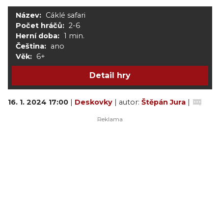
Název:
Cáklé safari
Počet hráčů:
2-6
Herní doba:
1 min.
Čeština:
ano
Věk:
6+
Detail hry
16. 1. 2024 17:00
|
Deskovky
| autor:
Štěpán Jura
|