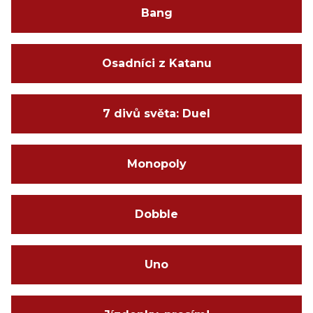
Bang
Osadníci z Katanu
7 divů světa: Duel
Monopoly
Dobble
Uno