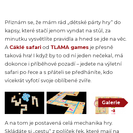
Přiznám se, že mám rád „dětské párty hry“ do
kapsy, které stačí jenom vyndat na stůl, za
minutku vysvětlíte pravidla a hned se jde na věc.
A
Cáklé safari
od
TLAMA games
je přesně
taková hra!
I když by to od ní jeden nečekal, má
dokonce i příběhové pozadí – jedete na výletní
safari po řece a s přáteli se předháníte, kdo
vícekrát vyfotí svoje oblíbené zvíře.
Galerie
A na tom je postavená celá mechanika hry.
Skládáte si „cestu“ z políček řek, které mají na