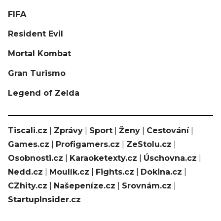
FIFA
Resident Evil
Mortal Kombat
Gran Turismo
Legend of Zelda
Tiscali.cz
|
Zprávy
|
Sport
|
Ženy
|
Cestování
|
Games.cz
|
Profigamers.cz
|
ZeStolu.cz
|
Osobnosti.cz
|
Karaoketexty.cz
|
Úschovna.cz
|
Nedd.cz
|
Moulík.cz
|
Fights.cz
|
Dokina.cz
|
CZhity.cz
|
Našepeníze.cz
|
Srovnám.cz
|
StartupInsider.cz