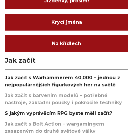
Jízdenky, prosím!
Krycí jména
Na křídlech
Jak začít
Jak začít s Warhammerem 40,000 – jednou z
nejpopulárnějších figurkových her na světě
Jak začít s barvením modelů – potřebné
nástroje, základní poučky i pokročilé techniky
S jakým vyprávěcím RPG byste měli začít?
Jak začít s Bolt Action – wargamingem
zasazeným do druhé světové války