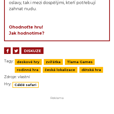
oslavy, tak i mezi dospělými, kteří potřebují
zahnat nudu.
Ohodnoťte hru!
Jak hodnotíme?
DISKUZE
Tagy:
deskové hry
zvířátka
Tlama Games
rodinná hra
česká lokalizace
dětská hra
Zdroje:
vlastní
Hry:
Cáklé safari