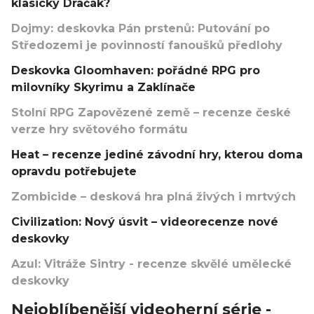
klasický Dračák?
Dojmy: deskovka Pán prstenů: Putování po
Středozemi je povinností fanoušků předlohy
Deskovka Gloomhaven: pořádné RPG pro
milovníky Skyrimu a Zaklínače
Stolní RPG Zapovězené země – recenze české
verze hry světového formátu
Heat – recenze jediné závodní hry, kterou doma
opravdu potřebujete
Zombicide – desková hra plná živých i mrtvých
Civilization: Nový úsvit – videorecenze nové
deskovky
Azul: Vitráže Sintry - recenze skvělé umělecké
deskovky
Nejoblíbenější videoherní série -