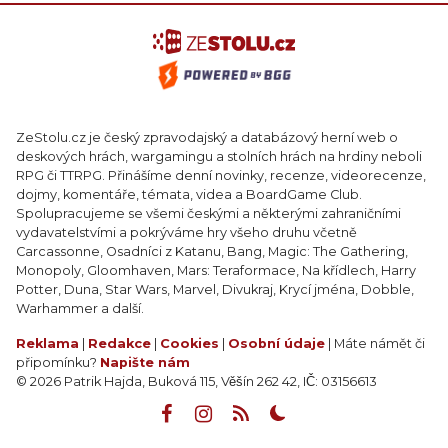
ZeStolu.cz je český zpravodajský a databázový herní web o
deskových hrách, wargamingu a stolních hrách na hrdiny neboli
RPG či TTRPG. Přinášíme denní novinky, recenze, videorecenze,
dojmy, komentáře, témata, videa a BoardGame Club.
Spolupracujeme se všemi českými a některými zahraničními
vydavatelstvími a pokrýváme hry všeho druhu včetně
Carcassonne, Osadníci z Katanu, Bang, Magic: The Gathering,
Monopoly, Gloomhaven, Mars: Teraformace, Na křídlech, Harry
Potter, Duna, Star Wars, Marvel, Divukraj, Krycí jména, Dobble,
Warhammer a další.
Reklama
|
Redakce
|
Cookies
|
Osobní údaje
| Máte námět či
připomínku?
Napište nám
© 2026 Patrik Hajda, Buková 115, Věšín 262 42, IČ: 03156613