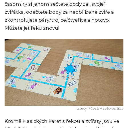
časomíry si jenom sečtete body za „svoje“
zvířátka, odečtete body za neoblíbené zvíře a
zkontrolujete páry/trojice/čtveřice a hotovo.
Můžete jet řeku znovu!
zdroj: Vlastní foto autora
Kromě klasických karet s řekou a zvířaty jsou ve