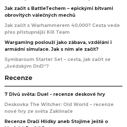
Jak začít s BattleTechem – epickými bitvami
obrovitých válečných mechů
Jak začít s Warhammerem 40,000? Cesta vede
přes přístupnější Kill Team
Wargaming poslouží jako zábava, vzdělání i
armádní simulace. Jak s ním ale začít?
Symbaroum Starter Set – cesta, jak začít se
„švédským DnD“?
Recenze
7 Divů světa: Duel - recenze deskové hry
Deskovka The Witcher: Old World – recenze
nové hry ze světa Zaklínače
Recenze Dračí Hlídky aneb Stojíme ještě o