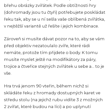
břehu obrázky zvířátek. Podle obtížnosti hry
(dohromady jsou tu čtyři) potřebujete poskládat
řeku tak, aby se u ní sešla vaše oblíbená zvířátka,
v nejtěžší variantě už řešíte i jejich kombinace.
Zároveň si musíte dávat pozor na to, aby se vám
před objektiv nezatoulalo zvíře, které rádi
nemáte, protože tím přijdete o body.
K tomu
musíte myslet ještě na modifikátory za páry,
trojice a čtveřice stejných zvířátek u sebe a… to je
vše.
Hra trvá jenom 90 vteřin, během nichž si
skládáte řeku z hromady dostupných karet ve
středu stolu (na jejichž rubu vidíte 3 z možných
2 zvířat, které budou na líci) a po uplynutí