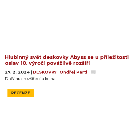
Hlubinný svět deskovky Abyss se u příležitosti
oslav 10. výročí povážlivě rozšíří
27. 2. 2024
|
DESKOVKY
|
Ondřej Partl
|
Další hra, rozšíření a kniha.
RECENZE