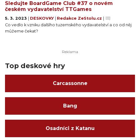
Sledujte BoardGame Club #37 o novém
českém vydavatelství TTGames
5. 3. 2023
|
DESKOVKY
|
Redakce ZeStolu.cz
|
Co vedlo k vzniku dalšího tuzemského vydavatelství a co od něj
můžeme čekat?
Top deskové hry
Carcassonne
Bang
Osadníci z Katanu