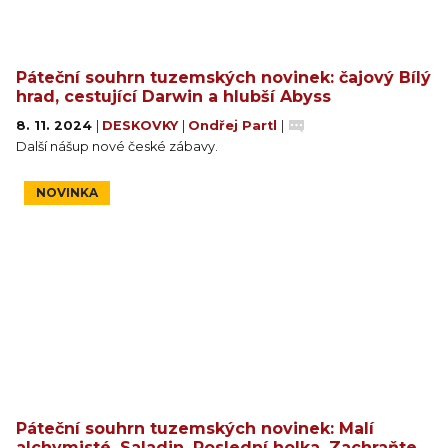
Páteční souhrn tuzemských novinek: čajový Bílý
hrad, cestující Darwin a hlubší Abyss
8. 11. 2024
|
DESKOVKY
|
Ondřej Partl
|
Další nášup nové české zábavy.
NOVINKA
Páteční souhrn tuzemských novinek: Malí
alchymisté, Saladin, Poslední holka, Zachraňte