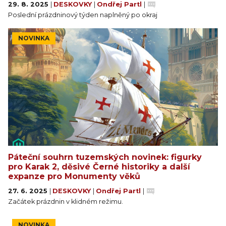
29. 8. 2025
|
DESKOVKY
|
Ondřej Partl
|
Poslední prázdninový týden naplněný po okraj
NOVINKA
Páteční souhrn tuzemských novinek: figurky
pro Karak 2, děsivé Černé historiky a další
expanze pro Monumenty věků
27. 6. 2025
|
DESKOVKY
|
Ondřej Partl
|
Začátek prázdnin v klidném režimu.
NOVINKA