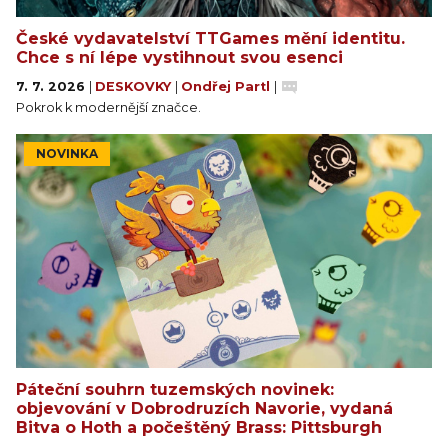
České vydavatelství TTGames mění identitu.
Chce s ní lépe vystihnout svou esenci
7. 7. 2026
|
DESKOVKY
|
Ondřej Partl
|
Pokrok k modernější značce.
NOVINKA
Páteční souhrn tuzemských novinek:
objevování v Dobrodruzích Navorie, vydaná
Bitva o Hoth a počeštěný Brass: Pittsburgh