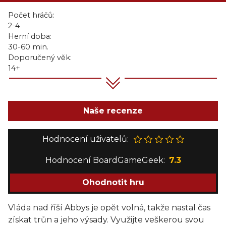
Počet hráčů:
2-4
Herní doba:
30-60 min.
Doporučený věk:
14+
Naše recenze
Hodnocení uživatelů:
Hodnocení BoardGameGeek:
7.3
Ohodnotit hru
Vláda nad říší Abbys je opět volná, takže nastal čas
získat trůn a jeho výsady. Využijte veškerou svou