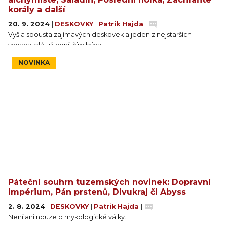
korály a další
20. 9. 2024
|
DESKOVKY
|
Patrik Hajda
|
Vyšla spousta zajímavých deskovek a jeden z nejstarších
vydavatelů už není, čím býval…
NOVINKA
Páteční souhrn tuzemských novinek: Dopravní
impérium, Pán prstenů, Divukraj či Abyss
2. 8. 2024
|
DESKOVKY
|
Patrik Hajda
|
Není ani nouze o mykologické války.