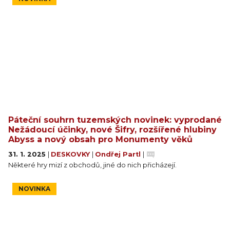
Páteční souhrn tuzemských novinek: vyprodané
Nežádoucí účinky, nové Šifry, rozšířené hlubiny
Abyss a nový obsah pro Monumenty věků
31. 1. 2025
|
DESKOVKY
|
Ondřej Partl
|
Některé hry mizí z obchodů, jiné do nich přicházejí.
NOVINKA