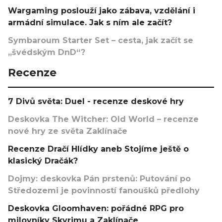
Wargaming poslouží jako zábava, vzdělání i
armádní simulace. Jak s ním ale začít?
Symbaroum Starter Set – cesta, jak začít se
„švédským DnD“?
Recenze
7 Divů světa: Duel - recenze deskové hry
Deskovka The Witcher: Old World – recenze
nové hry ze světa Zaklínače
Recenze Dračí Hlídky aneb Stojíme ještě o
klasický Dračák?
Dojmy: deskovka Pán prstenů: Putování po
Středozemi je povinností fanoušků předlohy
Deskovka Gloomhaven: pořádné RPG pro
milovníky Skyrimu a Zaklínače