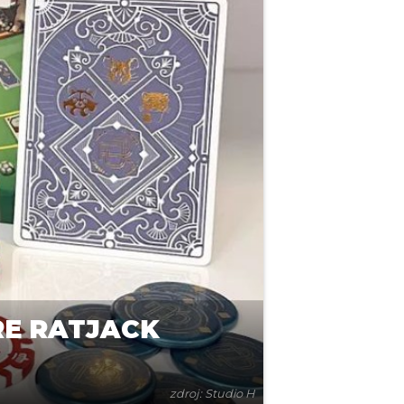
RE RATJACK
zdroj: Studio H