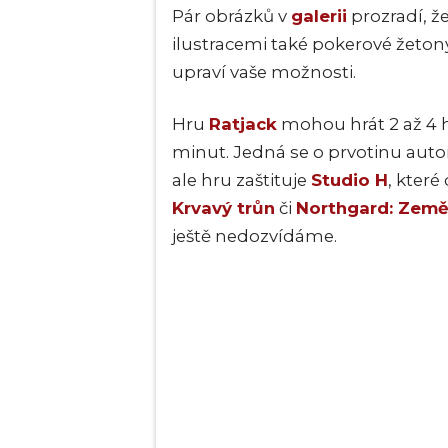
Pár obrázků v
galerii
prozradí, ž
ilustracemi také pokerové žetony
upraví vaše možnosti.
Hru
Ratjack
mohou hrát 2 až 4 hr
minut. Jedná se o prvotinu aut
ale hru zaštituje
Studio H
, které
Krvavý trůn
či
Northgard: Zem
ještě nedozvídáme.