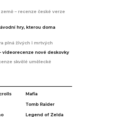
 země – recenze české verze
závodní hry, kterou doma
a plná živých i mrtvých
t – videorecenze nové deskovky
recenze skvělé umělecké
crolls
Mafia
Tomb Raider
mo
Legend of Zelda