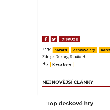
DISKUZE
Tagy:
hazard
deskové hry
karet
,
Zdroje:
Rexhry
Studio H
Hry:
Krysa bere
NEJNOVĚJŠÍ ČLÁNKY
Top deskové hry