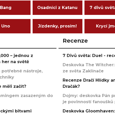
Bang
Osadníci z Katanu
7 divů svět
Uno
Jízdenky, prosím!
Krycí j
Recenze
000 – jednou z
7 Divů světa: Duel - r
 her na světě
Deskovka The Witcher:
 potřebné nástroje,
ze světa Zaklínače
echniky
Recenze Dračí Hlídky an
 měli začít?
Dračák?
argamingem zasazeným do
Dojmy: deskovka Pán p
je povinností fanoušků
ickými bitvami
Deskovka Gloomhaven: 