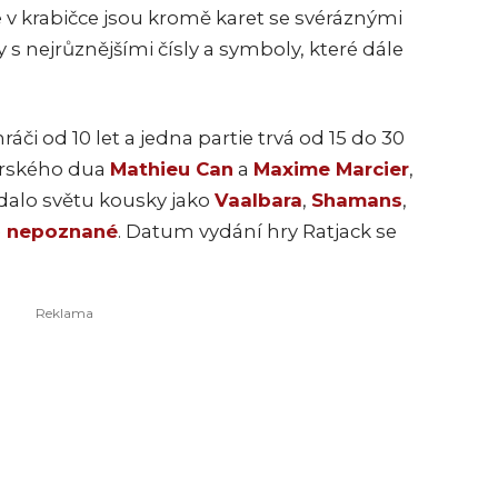
e v krabičce jsou kromě karet se svéráznými
 s nejrůznějšími čísly a symboly, které dále
áči od 10 let a jedna partie trvá od 15 do 30
orského dua
Mathieu Can
a
Maxime Marcier
,
 dalo světu kousky jako
Vaalbara
,
Shamans
,
ě nepoznané
. Datum vydání hry Ratjack se