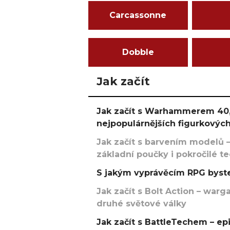
Carcassonne
Dobble
Jak začít
Jak začít s Warhammerem 40,
nejpopulárnějších figurkových
Jak začít s barvením modelů –
základní poučky i pokročilé t
S jakým vyprávěcím RPG byste
Jak začít s Bolt Action – w
druhé světové války
Jak začít s BattleTechem – ep