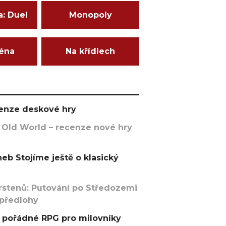
a: Duel
Monopoly
ména
Na křídlech
ecenze deskové hry
 Old World – recenze nové hry
eb Stojíme ještě o klasický
rstenů: Putování po Středozemi
 předlohy
pořádné RPG pro milovníky