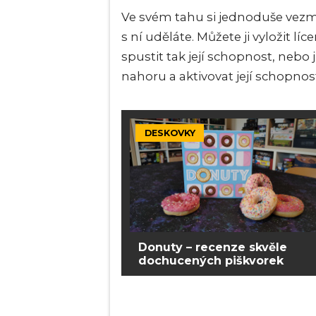
Ve svém tahu si jednoduše vezme
s ní uděláte. Můžete ji vyložit 
spustit tak její schopnost, nebo 
nahoru a aktivovat její schopnos
DESKOVKY
Donuty – recenze skvěle
dochucených piškvorek