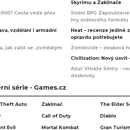
Skyrimu a Zaklínače
000? Cesta vede přes
Stolní RPG Zapovězené
hry světového formátu
va, vzdělání i armádní
Heat – recenze jediné 
opravdu potřebujete
, jak začít se „švédským
Zombicide – desková hr
Civilization: Nový úsvi
Azul: Vitráže Sintry - 
deskovky
rní série - Games.cz
Theft Auto
Zaklínač
The Elder S
y
Call of Duty
Diablo
nt Evil
Mortal Kombat
Gran Turis