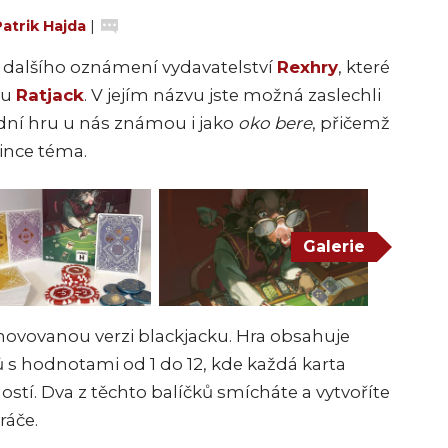
atrik Hajda
|
z dalšího oznámení vydavatelství
Rexhry
, které
ru
Ratjack
. V jejím názvu jste možná zaslechli
dní hru u nás známou i jako
oko bere
, přičemž
vince téma.
Galerie
 inovovanou verzi blackjacku. Hra obsahuje
ů s hodnotami od 1 do 12, kde každá karta
stí. Dva z těchto balíčků smícháte a vytvoříte
ráče.