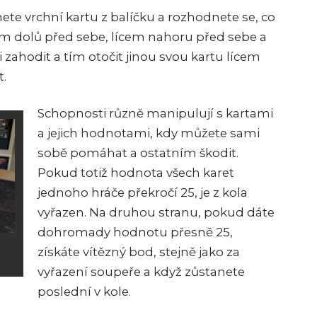
te vrchní kartu z balíčku a rozhodnete se, co
lícem dolů před sebe, lícem nahoru před sebe a
ji zahodit a tím otočit jinou svou kartu lícem
t.
Schopnosti různě manipulují s kartami
a jejich hodnotami, kdy můžete sami
sobě pomáhat a ostatním škodit.
Pokud totiž hodnota všech karet
jednoho hráče překročí 25, je z kola
vyřazen. Na druhou stranu, pokud dáte
dohromady hodnotu přesně 25,
získáte vítězný bod, stejně jako za
vyřazení soupeře a když zůstanete
poslední v kole.