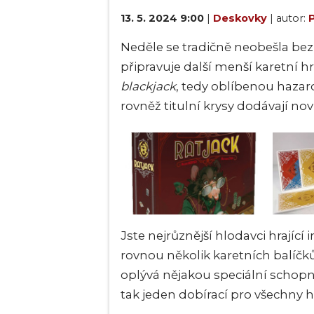
13. 5. 2024 9:00
|
Deskovky
| autor:
P
Neděle se tradičně neobešla be
připravuje další menší karetní h
blackjack
, tedy oblíbenou hazar
rovněž titulní krysy dodávají no
Jste nejrůznější hlodavci hrající
rovnou několik karetních balíčk
oplývá nějakou speciální schopno
tak jeden dobírací pro všechny h