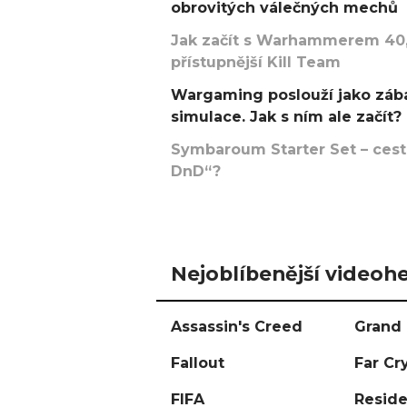
obrovitých válečných mechů
Jak začít s Warhammerem 40,
přístupnější Kill Team
Wargaming poslouží jako zába
simulace. Jak s ním ale začít?
Symbaroum Starter Set – cesta
DnD“?
Nejoblíbenější videohe
Assassin's Creed
Grand 
Fallout
Far Cr
FIFA
Reside