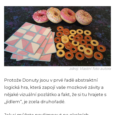
zdroj: Vlastní foto autora
Protože Donuty jsou v prvé řadě abstraktní
logická hra, která zapojí vaše mozkové závity a
nějaké vizuální pozlátko a fakt, že si tu hrajete s
„jídlem“, je zcela druhořadé.
Jak si můžete povšimnout na okolních