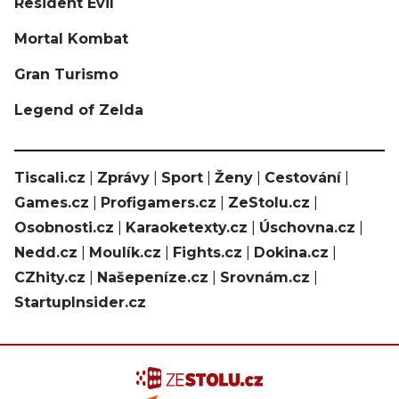
Resident Evil
Mortal Kombat
Gran Turismo
Legend of Zelda
Tiscali.cz
|
Zprávy
|
Sport
|
Ženy
|
Cestování
|
Games.cz
|
Profigamers.cz
|
ZeStolu.cz
|
Osobnosti.cz
|
Karaoketexty.cz
|
Úschovna.cz
|
Nedd.cz
|
Moulík.cz
|
Fights.cz
|
Dokina.cz
|
CZhity.cz
|
Našepeníze.cz
|
Srovnám.cz
|
StartupInsider.cz