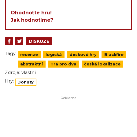
Ohodnoťte hru!
Jak hodnotíme?
DISKUZE
Tagy:
recenze
logická
deskové hry
Blackfire
abstraktní
Hra pro dva
česká lokalizace
Zdroje:
vlastní
Hry:
Donuty