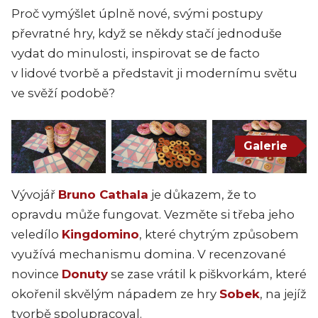
Proč vymýšlet úplně nové, svými postupy
převratné hry, když se někdy stačí jednoduše
vydat do minulosti, inspirovat se de facto
v lidové tvorbě a představit ji modernímu světu
ve svěží podobě?
Galerie
Vývojář
Bruno Cathala
je důkazem, že to
opravdu může fungovat. Vezměte si třeba jeho
veledílo
Kingdomino
, které chytrým způsobem
využívá mechanismu domina. V recenzované
novince
Donuty
se zase vrátil k piškvorkám, které
okořenil skvělým nápadem ze hry
Sobek
, na jejíž
tvorbě spolupracoval.