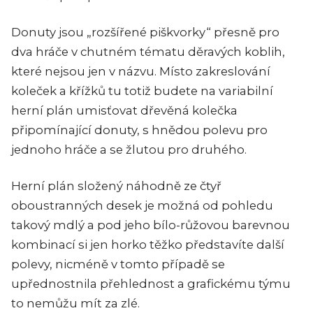
Donuty jsou „rozšířené piškvorky“ přesně pro
dva hráče v chutném tématu děravých koblih,
které nejsou jen v názvu. Místo zakreslování
koleček a křížků tu totiž budete na variabilní
herní plán umisťovat dřevěná kolečka
připomínající donuty, s hnědou polevu pro
jednoho hráče a se žlutou pro druhého.
Herní plán složený náhodně ze čtyř
oboustranných desek je možná od pohledu
takový mdlý a pod jeho bílo-růžovou barevnou
kombinací si jen horko těžko představíte další
polevy, nicméně v tomto případě se
upřednostnila přehlednost a grafickému týmu
to nemůžu mít za zlé.