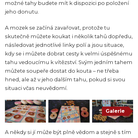
možné tahy budete mít k dispozici po položení
jeho donutu.
A mozek se začíná zavařovat, protože tu
skutečně můžete koukat i několik tahů dopředu,
následovat jednotlivé linky polí a jsou situace,
kdy se i můžete dobrat cesty k velmi úspěšnému
tahu vedoucímu k vítězství. Svým jedním tahem
můžete soupeře dostat do kouta – ne třeba
hned, ale až v jeho dalším tahu, pokud si svou
situaci včas neuvědomí.
Galerie
A někdy si jí může být plně vědom a stejně s tím