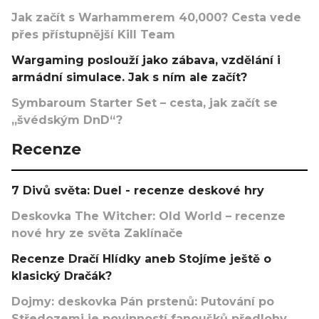
Jak začít s Warhammerem 40,000? Cesta vede
přes přístupnější Kill Team
Wargaming poslouží jako zábava, vzdělání i
armádní simulace. Jak s ním ale začít?
Symbaroum Starter Set – cesta, jak začít se
„švédským DnD“?
Recenze
7 Divů světa: Duel - recenze deskové hry
Deskovka The Witcher: Old World – recenze
nové hry ze světa Zaklínače
Recenze Dračí Hlídky aneb Stojíme ještě o
klasický Dračák?
Dojmy: deskovka Pán prstenů: Putování po
Středozemi je povinností fanoušků předlohy