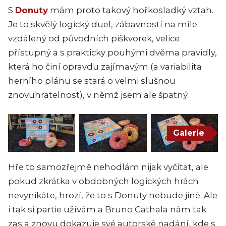
S
Donuty
mám proto takový hořkosladký vztah.
Je to skvělý logický duel, zábavností na míle
vzdálený od původních piškvorek, velice
přístupný a s prakticky pouhými dvěma pravidly,
která ho činí opravdu zajímavým (a variabilita
herního plánu se stará o velmi slušnou
znovuhratelnost), v němž jsem ale špatný.
Galerie
Hře to samozřejmě nehodlám nijak vyčítat, ale
pokud zkrátka v obdobných logických hrách
nevynikáte, hrozí, že to s Donuty nebude jiné. Ale
i tak si partie užívám a Bruno Cathala nám tak
zas a znovu dokazuje své autorské nadání, kde s