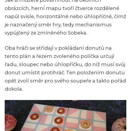
obrázcích, herní mapu tvoří čtverce rozdělené
napůl svisle, horizontálně nebo úhlopříčně, čímž
je naznačený směr hry, tedy mechanismus
vypůjčený ze zmíněného Sobeka.
Oba hráči se střídají v pokládaní donutů na
tento plán a řezem zvoleného políčka určují
řadu, sloupec nebo úhlopříčku, do níž musí svůj
donut umístit protihráč. Ten položením donutu
opět zvolí směr pro svého soupeře a takto pořád
dokola.