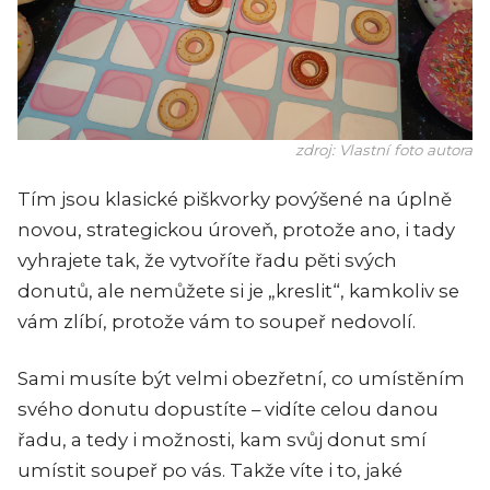
zdroj: Vlastní foto autora
Tím jsou klasické piškvorky povýšené na úplně
novou, strategickou úroveň, protože ano, i tady
vyhrajete tak, že vytvoříte řadu pěti svých
donutů, ale nemůžete si je „kreslit“, kamkoliv se
vám zlíbí, protože vám to soupeř nedovolí.
Sami musíte být velmi obezřetní, co umístěním
svého donutu dopustíte – vidíte celou danou
řadu, a tedy i možnosti, kam svůj donut smí
umístit soupeř po vás. Takže víte i to, jaké