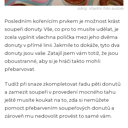
zdroj: Vlastní foto autora
Posledním kořenícím prvkem je možnost krást
soupeři donuty. Vše, co pro to musíte udělat, je
zcela vyplnit všechna políčka mezi jeho dvěma
donuty v přímé linii. Jakmile to dokáže, tyto dva
donuty jsou vaše. Zatajil jsem vám totiž, že jsou
oboustranné, aby si je hráči takto mohli
přebarvovat.
Tudíž při snaze zkompletovat řadu pěti donutů
a zamezit soupeři v provedení mocného tahu
ještě musíte koukat na to, zda si nemůžete
pomoct přebarvením soupeřových donutů a
zároveň mu nedovolit provést to samé vám.