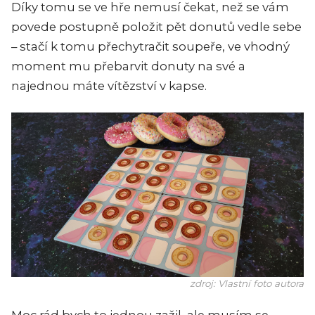
Díky tomu se ve hře nemusí čekat, než se vám
povede postupně položit pět donutů vedle sebe
– stačí k tomu přechytračit soupeře, ve vhodný
moment mu přebarvit donuty na své a
najednou máte vítězství v kapse.
zdroj: Vlastní foto autora