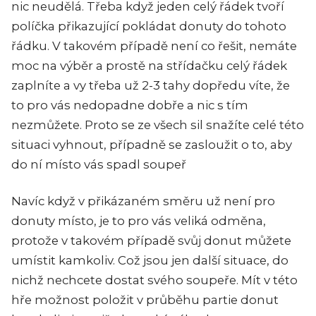
nic neudělá. Třeba když jeden celý řádek tvoří
políčka přikazující pokládat donuty do tohoto
řádku. V takovém případě není co řešit, nemáte
moc na výběr a prostě na střídačku celý řádek
zaplníte a vy třeba už 2-3 tahy dopředu víte, že
to pro vás nedopadne dobře a nic s tím
nezmůžete. Proto se ze všech sil snažíte celé této
situaci vyhnout, případně se zasloužit o to, aby
do ní místo vás spadl soupeř
Navíc když v přikázaném směru už není pro
donuty místo, je to pro vás veliká odměna,
protože v takovém případě svůj donut můžete
umístit kamkoliv. Což jsou jen další situace, do
nichž nechcete dostat svého soupeře. Mít v této
hře možnost položit v průběhu partie donut