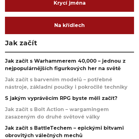
Krycí jména
Na křídlech
Jak začít
Jak začít s Warhammerem 40,000 – jednou z
nejpopulárnějších figurkových her na světě
Jak začít s barvením modelů – potřebné
nástroje, základní poučky i pokročilé techniky
S jakým vyprávěcím RPG byste měli začít?
Jak začít s Bolt Action – wargamingem
zasazeným do druhé světové války
Jak začít s BattleTechem – epickými bitvami
obrovitých válečných mechů