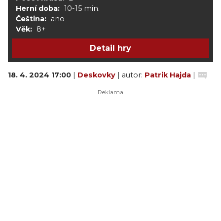
Herní doba:
10-15 min.
Čeština:
ano
Věk:
8+
Detail hry
18. 4. 2024 17:00
|
Deskovky
| autor:
Patrik Hajda
|