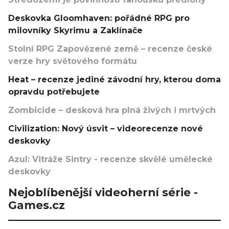
Deskovka Gloomhaven: pořádné RPG pro
milovníky Skyrimu a Zaklínače
Stolní RPG Zapovězené země – recenze české
verze hry světového formátu
Heat – recenze jediné závodní hry, kterou doma
opravdu potřebujete
Zombicide – desková hra plná živých i mrtvých
Civilization: Nový úsvit – videorecenze nové
deskovky
Azul: Vitráže Sintry - recenze skvělé umělecké
deskovky
Nejoblíbenější videoherní série -
Games.cz