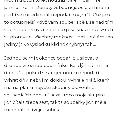
Moc rád bych to jednou zažil, ale musím se
přiznat, že mi Donuty vůbec nejdou a z mnoha
partií se mi jedinkrát nepodařilo vyhrát. Což je o
to potupnější, když vám soupeř sdělí, že nad tím
vůbec nepřemýšlí, zatímco já se snažím ze všech
sil promyslet všechny možnosti, než udělám ten
jediný (a ve výsledku klidně chybný) tah…
Jednou se mi dokonce podařilo usilovat o
druhou vítěznou podmínku. Každý hráč má 15
donutů a pokud se ani jednomu nepodaří
vyhrát dřív, než vám dojdou, vyhraje hráč, který
má na plánu největší skupiny pravoúhle
sousedících donutů. A zatímco moje skupina
jich čítala třeba šest, tak ta soupeřky jich měla
minimálně dvojnásobek.