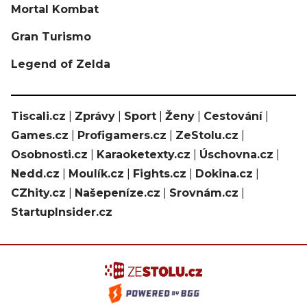
Mortal Kombat
Gran Turismo
Legend of Zelda
Tiscali.cz
|
Zprávy
|
Sport
|
Ženy
|
Cestování
|
Games.cz
|
Profigamers.cz
|
ZeStolu.cz
|
Osobnosti.cz
|
Karaoketexty.cz
|
Úschovna.cz
|
Nedd.cz
|
Moulík.cz
|
Fights.cz
|
Dokina.cz
|
CZhity.cz
|
Našepeníze.cz
|
Srovnám.cz
|
StartupInsider.cz