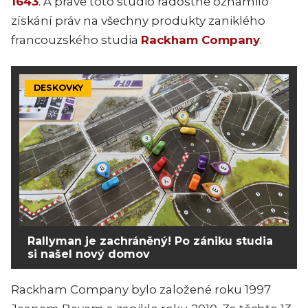
1643
. A právě toto studio radostně oznámilo
získání práv na všechny produkty zaniklého
francouzského studia
Rackham Company
.
DESKOVKY
Rallyman je zachráněný! Po zániku studia
si našel nový domov
Rackham Company bylo založené roku 1997