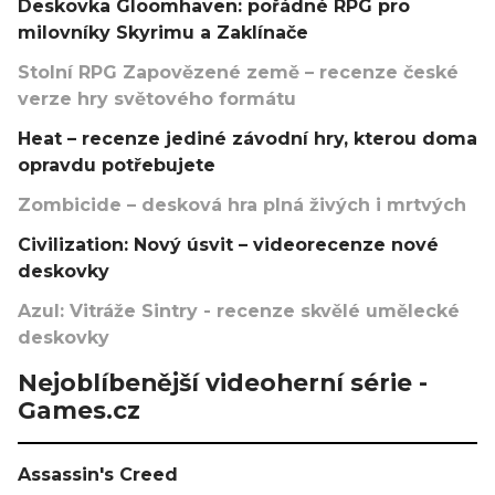
Deskovka Gloomhaven: pořádné RPG pro
milovníky Skyrimu a Zaklínače
Stolní RPG Zapovězené země – recenze české
verze hry světového formátu
Heat – recenze jediné závodní hry, kterou doma
opravdu potřebujete
Zombicide – desková hra plná živých i mrtvých
Civilization: Nový úsvit – videorecenze nové
deskovky
Azul: Vitráže Sintry - recenze skvělé umělecké
deskovky
Nejoblíbenější videoherní série -
Games.cz
Assassin's Creed