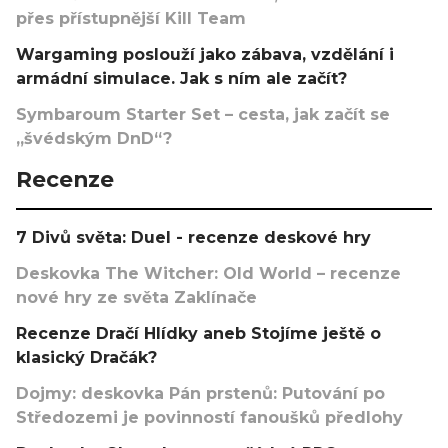
přes přístupnější Kill Team
Wargaming poslouží jako zábava, vzdělání i
armádní simulace. Jak s ním ale začít?
Symbaroum Starter Set – cesta, jak začít se
„švédským DnD“?
Recenze
7 Divů světa: Duel - recenze deskové hry
Deskovka The Witcher: Old World – recenze
nové hry ze světa Zaklínače
Recenze Dračí Hlídky aneb Stojíme ještě o
klasický Dračák?
Dojmy: deskovka Pán prstenů: Putování po
Středozemi je povinností fanoušků předlohy