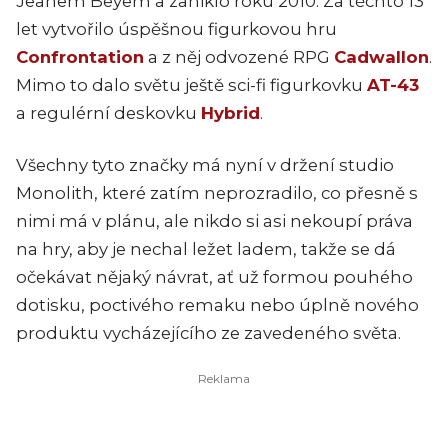
Jeanem Beyem a zaniklo roku 2010. Za těchto 13
let vytvořilo úspěšnou figurkovou hru
Confrontation
a z něj odvozené RPG
Cadwallon
.
Mimo to dalo světu ještě sci-fi figurkovku
AT-43
a regulérní deskovku
Hybrid
.
Všechny tyto značky má nyní v držení studio
Monolith, které zatím neprozradilo, co přesně s
nimi má v plánu, ale nikdo si asi nekoupí práva
na hry, aby je nechal ležet ladem, takže se dá
očekávat nějaký návrat, ať už formou pouhého
dotisku, poctivého remaku nebo úplně nového
produktu vycházejícího ze zavedeného světa.