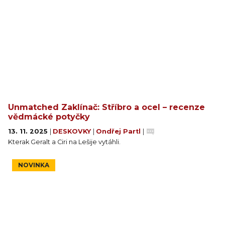
Unmatched Zaklínač: Stříbro a ocel – recenze
vědmácké potyčky
13. 11. 2025
|
DESKOVKY
|
Ondřej Partl
|
Kterak Geralt a Ciri na Lešije vytáhli.
NOVINKA