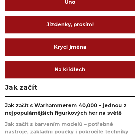
Uno
Jízdenky, prosím!
Krycí jména
Na křídlech
Jak začít
Jak začít s Warhammerem 40,000 – jednou z
nejpopulárnějších figurkových her na světě
Jak začít s barvením modelů – potřebné
nástroje, základní poučky i pokročilé techniky