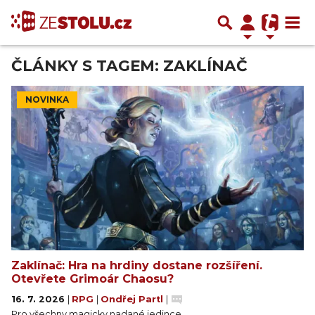
ČLÁNKY S TAGEM: ZAKLÍNAČ
NOVINKA
Zaklínač: Hra na hrdiny dostane rozšíření.
Otevřete Grimoár Chaosu?
16. 7. 2026
|
RPG
|
Ondřej Partl
|
Pro všechny magicky nadané jedince