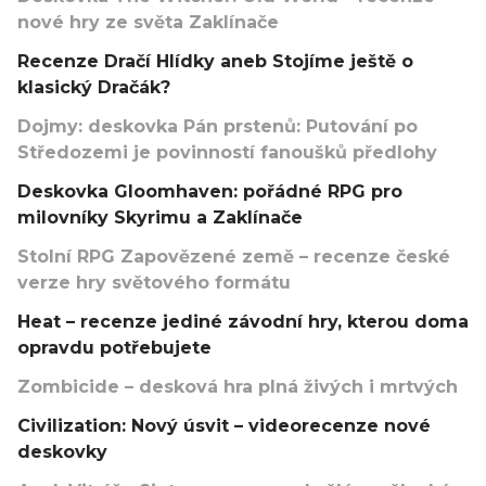
nové hry ze světa Zaklínače
Recenze Dračí Hlídky aneb Stojíme ještě o
klasický Dračák?
Dojmy: deskovka Pán prstenů: Putování po
Středozemi je povinností fanoušků předlohy
Deskovka Gloomhaven: pořádné RPG pro
milovníky Skyrimu a Zaklínače
Stolní RPG Zapovězené země – recenze české
verze hry světového formátu
Heat – recenze jediné závodní hry, kterou doma
opravdu potřebujete
Zombicide – desková hra plná živých i mrtvých
Civilization: Nový úsvit – videorecenze nové
deskovky