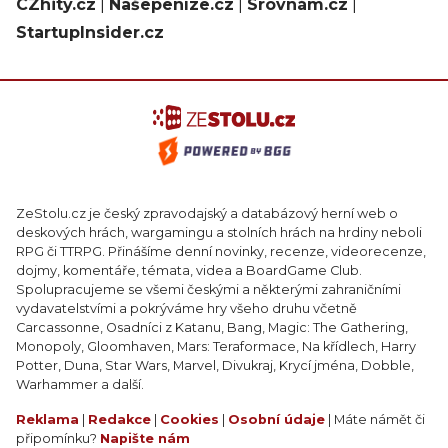
CZhity.cz
|
Našepeníze.cz
|
Srovnám.cz
|
StartupInsider.cz
ZeStolu.cz je český zpravodajský a databázový herní web o
deskových hrách, wargamingu a stolních hrách na hrdiny neboli
RPG či TTRPG. Přinášíme denní novinky, recenze, videorecenze,
dojmy, komentáře, témata, videa a BoardGame Club.
Spolupracujeme se všemi českými a některými zahraničními
vydavatelstvími a pokrýváme hry všeho druhu včetně
Carcassonne, Osadníci z Katanu, Bang, Magic: The Gathering,
Monopoly, Gloomhaven, Mars: Teraformace, Na křídlech, Harry
Potter, Duna, Star Wars, Marvel, Divukraj, Krycí jména, Dobble,
Warhammer a další.
Reklama
|
Redakce
|
Cookies
|
Osobní údaje
| Máte námět či
připomínku?
Napište nám