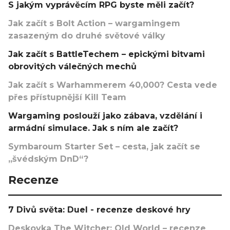
S jakým vyprávěcím RPG byste měli začít?
Jak začít s Bolt Action – wargamingem
zasazeným do druhé světové války
Jak začít s BattleTechem – epickými bitvami
obrovitých válečných mechů
Jak začít s Warhammerem 40,000? Cesta vede
přes přístupnější Kill Team
Wargaming poslouží jako zábava, vzdělání i
armádní simulace. Jak s ním ale začít?
Symbaroum Starter Set – cesta, jak začít se
„švédským DnD“?
Recenze
7 Divů světa: Duel - recenze deskové hry
Deskovka The Witcher: Old World – recenze