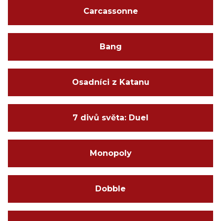
Carcassonne
Bang
Osadníci z Katanu
7 divů světa: Duel
Monopoly
Dobble