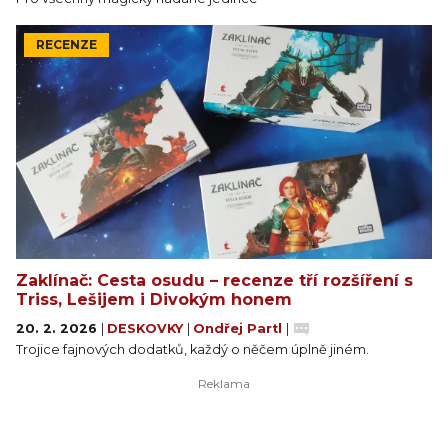
RECENZE
Zaklínač: Cesta osudu – recenze tří rozšíření s
Triss, Lešijem i Divokým honem
20. 2. 2026
|
DESKOVKY
|
Ondřej Partl
|
Trojice fajnových dodatků, každý o něčem úplně jiném.