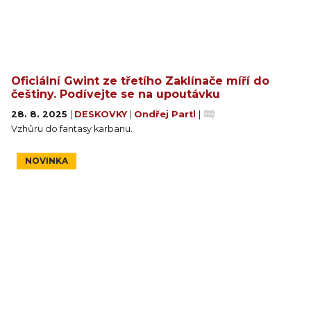
Oficiální Gwint ze třetího Zaklínače míří do
češtiny. Podívejte se na upoutávku
28. 8. 2025
|
DESKOVKY
|
Ondřej Partl
|
Vzhůru do fantasy karbanu.
NOVINKA