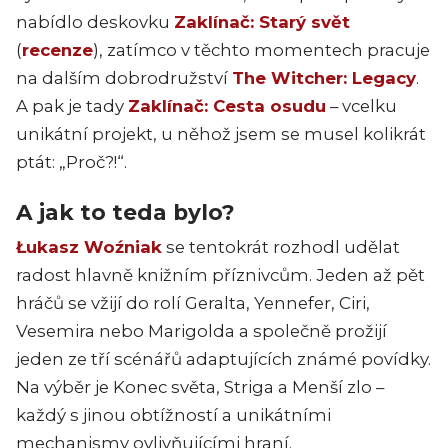
nabídlo deskovku
Zaklínač: Starý svět
(
recenze
), zatímco v těchto momentech pracuje
na dalším dobrodružství
The Witcher: Legacy
.
A pak je tady
Zaklínač: Cesta osudu
– vcelku
unikátní projekt, u něhož jsem se musel kolikrát
ptát: „Proč?!“.
A jak to teda bylo?
Łukasz Woźniak
se tentokrát rozhodl udělat
radost hlavně knižním příznivcům. Jeden až pět
hráčů se vžijí do rolí Geralta, Yennefer, Ciri,
Vesemira nebo Marigolda a společně prožijí
jeden ze tří scénářů adaptujících známé povídky.
Na výběr je Konec světa, Striga a Menší zlo –
každý s jinou obtížností a unikátními
mechanismy ovlivňujícími hraní.