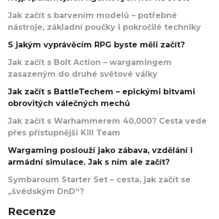
Jak začít s barvením modelů – potřebné
nástroje, základní poučky i pokročilé techniky
S jakým vyprávěcím RPG byste měli začít?
Jak začít s Bolt Action – wargamingem
zasazeným do druhé světové války
Jak začít s BattleTechem – epickými bitvami
obrovitých válečných mechů
Jak začít s Warhammerem 40,000? Cesta vede
přes přístupnější Kill Team
Wargaming poslouží jako zábava, vzdělání i
armádní simulace. Jak s ním ale začít?
Symbaroum Starter Set – cesta, jak začít se
„švédským DnD“?
Recenze