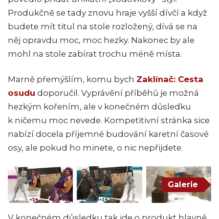
Produkčně se tady znovu hraje vyšší dívčí a když
budete mít titul na stole rozložený, dívá se na
něj opravdu moc, moc hezky. Nakonec by ale
mohl na stole zabírat trochu méně místa.
Marně přemýšlím, komu bych
Zaklínač: Cesta
osudu
doporučil. Vyprávění příběhů je možná
hezkým kořením, ale v konečném důsledku
k ničemu moc nevede. Kompetitivní stránka sice
nabízí docela příjemné budování karetní časové
osy, ale pokud ho minete, o nic nepřijdete.
Galerie
V konečném důsledku tak jde o produkt hlavně