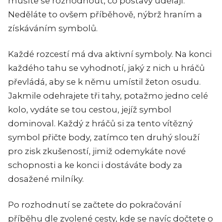
musíte se rozhodnout, co postavy udělají.
Neděláte to ovšem příběhově, nýbrž hraním a
získáváním symbolů.
Každé rozcestí má dva aktivní symboly. Na konci
každého tahu se vyhodnotí, jaký z nich u hráčů
převládá, aby se k němu umístil žeton osudu.
Jakmile odehrajete tři tahy, potažmo jedno celé
kolo, vydáte se tou cestou, jejíž symbol
dominoval. Každý z hráčů si za tento vítězný
symbol přičte body, zatímco ten druhý slouží
pro zisk zkušeností, jimiž odemykáte nové
schopnosti a ke konci i dostáváte body za
dosažené milníky.
Po rozhodnutí se začtete do pokračování
příběhu dle zvolené cesty, kde se navíc dočtete o