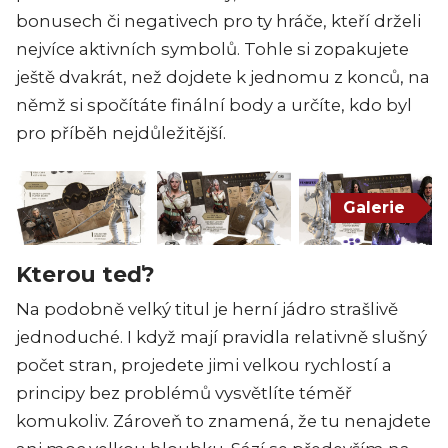
bonusech či negativech pro ty hráče, kteří drželi
nejvíce aktivních symbolů. Tohle si zopakujete
ještě dvakrát, než dojdete k jednomu z konců, na
němž si spočítáte finální body a určíte, kdo byl
pro příběh nejdůležitější.
Galerie
Kterou teď?
Na podobně velký titul je herní jádro strašlivě
jednoduché. I když mají pravidla relativně slušný
počet stran, projedete jimi velkou rychlostí a
principy bez problémů vysvětlíte téměř
komukoliv. Zároveň to znamená, že tu nenajdete