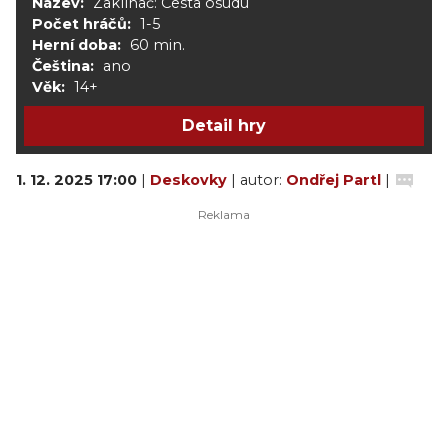
Název:
Zaklínač: Cesta osudu
Počet hráčů:
1-5
Herní doba:
60 min.
Čeština:
ano
Věk:
14+
Detail hry
1. 12. 2025 17:00
|
Deskovky
| autor:
Ondřej Partl
|