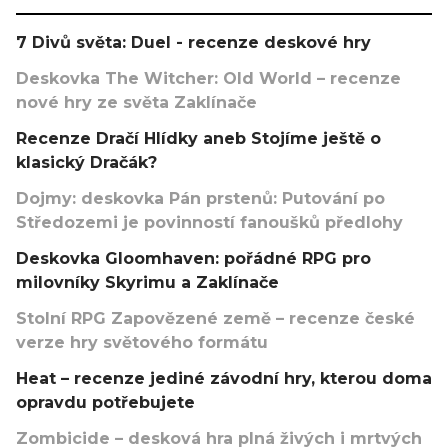
7 Divů světa: Duel - recenze deskové hry
Deskovka The Witcher: Old World – recenze
nové hry ze světa Zaklínače
Recenze Dračí Hlídky aneb Stojíme ještě o
klasický Dračák?
Dojmy: deskovka Pán prstenů: Putování po
Středozemi je povinností fanoušků předlohy
Deskovka Gloomhaven: pořádné RPG pro
milovníky Skyrimu a Zaklínače
Stolní RPG Zapovězené země – recenze české
verze hry světového formátu
Heat – recenze jediné závodní hry, kterou doma
opravdu potřebujete
Zombicide – desková hra plná živých i mrtvých