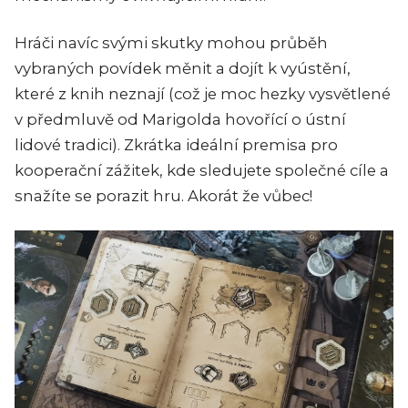
Hráči navíc svými skutky mohou průběh
vybraných povídek měnit a dojít k vyústění,
které z knih neznají (což je moc hezky vysvětlené
v předmluvě od Marigolda hovořící o ústní
lidové tradici). Zkrátka ideální premisa pro
kooperační zážitek, kde sledujete společné cíle a
snažíte se porazit hru. Akorát že vůbec!