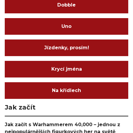
Dobble
Uno
Jízdenky, prosím!
Krycí jména
Na křídlech
Jak začít
Jak začít s Warhammerem 40,000 – jednou z
nejpopulárnějších figurkových her na světě