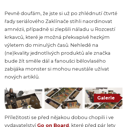
Pevně doufám, že jste si už po zhlédnutí čtvrté
řady seriálového Zaklínače stihli naordinovat
amnézii, případně si zlepšili náladu u Rozcestí
krkavců, které je možná překvapivě hezkým
výletem do minulých časů. Nehledě na
(ne)kvality jednotlivých produktů ale značka
bude žít směle dál a fanoušci bělovlasého
zabijáka monster si mohou neustále užívat
nových artiklů.
Galerie
Příležitosti se před nějakou dobou chopili i ve
vydavatelství
Go on Board
, které před pár lety