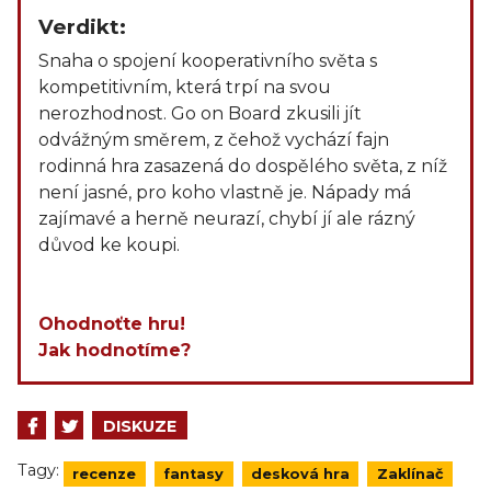
Verdikt:
Snaha o spojení kooperativního světa s
kompetitivním, která trpí na svou
nerozhodnost. Go on Board zkusili jít
odvážným směrem, z čehož vychází fajn
rodinná hra zasazená do dospělého světa, z níž
není jasné, pro koho vlastně je. Nápady má
zajímavé a herně neurazí, chybí jí ale rázný
důvod ke koupi.
Ohodnoťte hru!
Jak hodnotíme?
DISKUZE
Tagy:
recenze
fantasy
desková hra
Zaklínač