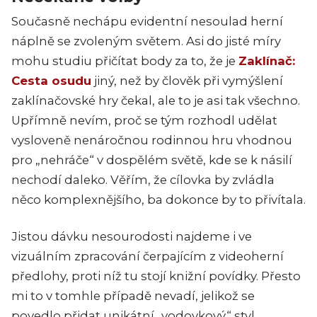
Současně nechápu evidentní nesoulad herní
náplně se zvoleným světem. Asi do jisté míry
mohu studiu přičítat body za to, že je
Zaklínač:
Cesta osudu
jiný, než by člověk při vymýšlení
zaklínačovské hry čekal, ale to je asi tak všechno.
Upřímně nevím, proč se tým rozhodl udělat
vysloveně nenáročnou rodinnou hru vhodnou
pro „nehráče“ v dospělém světě, kde se k násilí
nechodí daleko. Věřím, že cílovka by zvládla
něco komplexnějšího, ba dokonce by to přivítala.
Jistou dávku nesourodosti najdeme i ve
vizuálním zpracování čerpajícím z videoherní
předlohy, proti níž tu stojí knižní povídky. Přesto
mi to v tomhle případě nevadí, jelikož se
povedlo přidat unikátní „vodovkový“ styl.