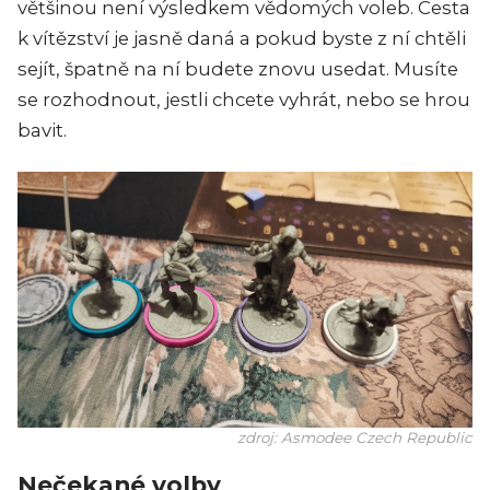
většinou není výsledkem vědomých voleb. Cesta
k vítězství je jasně daná a pokud byste z ní chtěli
sejít, špatně na ní budete znovu usedat. Musíte
se rozhodnout, jestli chcete vyhrát, nebo se hrou
bavit.
zdroj: Asmodee Czech Republic
Nečekané volby