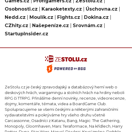
Games.cz
|
Profigamers.cz
|
ZeStolu.cz
|
Osobnosti.cz
|
Karaoketexty.cz
|
Úschovna.cz
|
Nedd.cz
|
Moulík.cz
|
Fights.cz
|
Dokina.cz
|
CZhity.cz
|
Našepeníze.cz
|
Srovnám.cz
|
StartupInsider.cz
ZeStolu.cz je český zpravodajský a databázový herní web o
deskových hrách, wargamingu a stolních hrách na hrdiny neboli
RPG či TTRPG. Přinášíme denní novinky, recenze, videorecenze,
dojmy, komentáře, témata, videa a BoardGame Club.
Spolupracujeme se všemi českými a některými zahraničními
vydavatelstvími a pokrýváme hry všeho druhu včetně
Carcassonne, Osadníci z Katanu, Bang, Magic: The Gathering,
Monopoly, Gloomhaven, Mars: Teraformace, Na křídlech, Harry
Potter, Duna, Star Wars, Marvel, Divukraj, Krycí jména, Dobble,