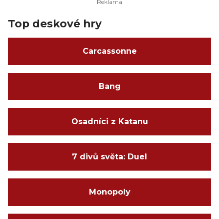
Top deskové hry
Carcassonne
Bang
Osadníci z Katanu
7 divů světa: Duel
Monopoly