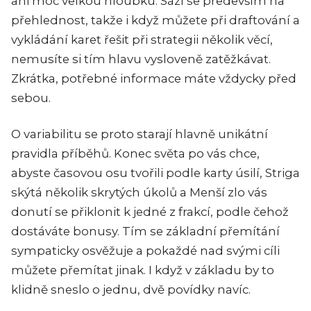
ani moc velkou hloubku. Sází se především na
přehlednost, takže i když můžete při draftování a
vykládání karet řešit při strategii několik věcí,
nemusíte si tím hlavu vysloveně zatěžkávat.
Zkrátka, potřebné informace máte vždycky před
sebou.
O variabilitu se proto starají hlavně unikátní
pravidla příběhů. Konec světa po vás chce,
abyste časovou osu tvořili podle karty úsilí, Striga
skýtá několik skrytých úkolů a Menší zlo vás
donutí se přiklonit k jedné z frakcí, podle čehož
dostáváte bonusy. Tím se základní přemítání
sympaticky osvěžuje a pokaždé nad svými cíli
můžete přemítat jinak. I když v základu by to
klidně sneslo o jednu, dvě povídky navíc.