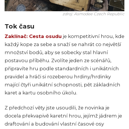
zdroj: Asmodee Czech Republic
Tok času
Zaklínač: Cesta osudu
je kompetitivní hrou, kde
každý kope za sebe a snaží se nahrát co největší
množství bodů, aby se sobecky stal hlavní
postavou příběhu. Zvolíte jeden ze scénářů,
připravíte hru podle standardních i unikátních
pravidel a hráči si rozeberou hrdiny/hrdinky
mající čtyři unikátní schopnosti, pět základních
karet a kartu osobního úkolu.
Z předchozí věty jste usoudili, že novinka je
docela překvapivě karetní hrou, jejímž jádrem je
draftování a budování vlastní časové osy