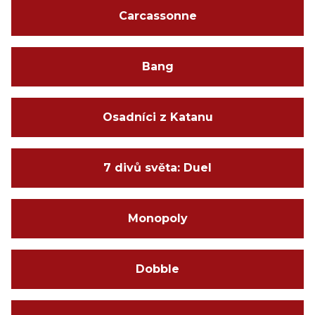
Carcassonne
Bang
Osadníci z Katanu
7 divů světa: Duel
Monopoly
Dobble