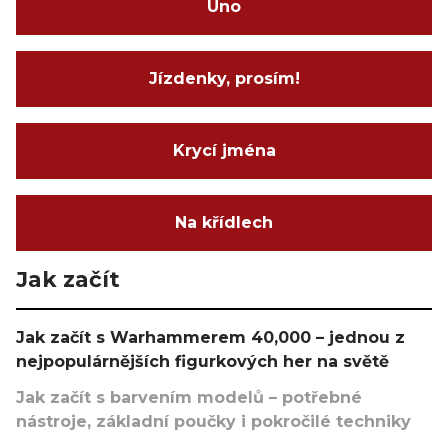
Uno
Jízdenky, prosím!
Krycí jména
Na křídlech
Jak začít
Jak začít s Warhammerem 40,000 – jednou z
nejpopulárnějších figurkových her na světě
Jak začít s barvením modelů – potřebné
nástroje, základní poučky i pokročilé techniky