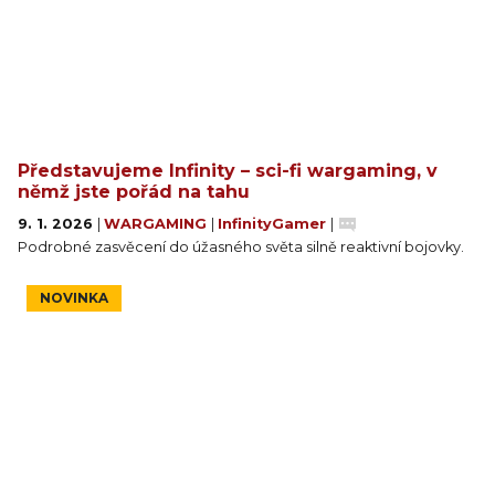
Představujeme Infinity – sci-fi wargaming, v
němž jste pořád na tahu
9. 1. 2026
|
WARGAMING
|
InfinityGamer
|
Podrobné zasvěcení do úžasného světa silně reaktivní bojovky.
NOVINKA