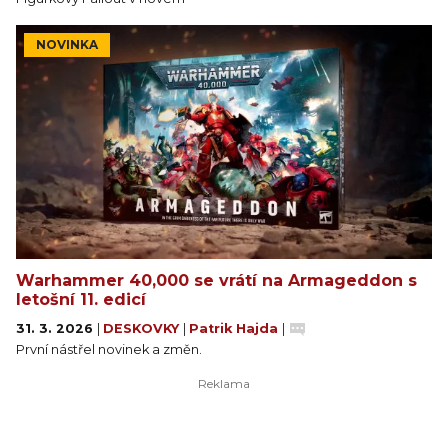
NOVINKA
Warhammer 40,000 se vrátí na Armageddon s
letošní 11. edicí
31. 3. 2026
|
DESKOVKY
|
Patrik Hajda
|
První nástřel novinek a změn.