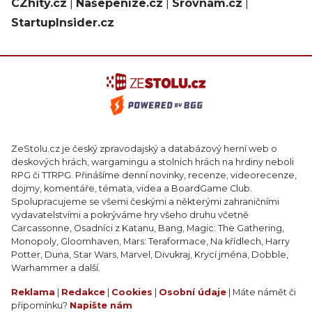
CZhity.cz
|
Našepeníze.cz
|
Srovnám.cz
|
StartupInsider.cz
ZeStolu.cz je český zpravodajský a databázový herní web o
deskových hrách, wargamingu a stolních hrách na hrdiny neboli
RPG či TTRPG. Přinášíme denní novinky, recenze, videorecenze,
dojmy, komentáře, témata, videa a BoardGame Club.
Spolupracujeme se všemi českými a některými zahraničními
vydavatelstvími a pokrýváme hry všeho druhu včetně
Carcassonne, Osadníci z Katanu, Bang, Magic: The Gathering,
Monopoly, Gloomhaven, Mars: Teraformace, Na křídlech, Harry
Potter, Duna, Star Wars, Marvel, Divukraj, Krycí jména, Dobble,
Warhammer a další.
Reklama
|
Redakce
|
Cookies
|
Osobní údaje
| Máte námět či
připomínku?
Napište nám