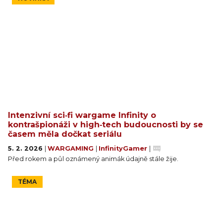
Intenzivní sci‑fi wargame Infinity o
kontrašpionáži v high‑tech budoucnosti by se
časem měla dočkat seriálu
5. 2. 2026
|
WARGAMING
|
InfinityGamer
|
Před rokem a půl oznámený animák údajně stále žije.
TÉMA