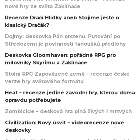
nové hry ze světa Zaklínače
Recenze Dračí Hlídky aneb Stojíme ještě o
klasický Dračák?
Dojmy: deskovka Pán prstenů: Putování po
Středozemi je povinností fanoušků předlohy
Deskovka Gloomhaven: pořádné RPG pro
milovníky Skyrimu a Zaklínače
Stolní RPG Zapovězené země – recenze české
verze hry světového formátu
Heat – recenze jediné závodní hry, kterou doma
opravdu potřebujete
Zombicide – desková hra plná živých i mrtvých
Civilization: Nový úsvit – videorecenze nové
deskovky