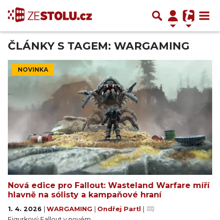
ČLÁNKY S TAGEM: WARGAMING
NOVINKA
Nová edice pro Fallout: Wasteland Warfare míří
hlavně na sólisty a kampaňové hraní
1. 4. 2026
|
WARGAMING
|
Ondřej Partl
|
Figurkový Fallout v novém