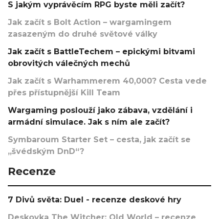
S jakým vyprávěcím RPG byste měli začít?
Jak začít s Bolt Action – wargamingem
zasazeným do druhé světové války
Jak začít s BattleTechem – epickými bitvami
obrovitých válečných mechů
Jak začít s Warhammerem 40,000? Cesta vede
přes přístupnější Kill Team
Wargaming poslouží jako zábava, vzdělání i
armádní simulace. Jak s ním ale začít?
Symbaroum Starter Set – cesta, jak začít se
„švédským DnD“?
Recenze
7 Divů světa: Duel - recenze deskové hry
Deskovka The Witcher: Old World – recenze