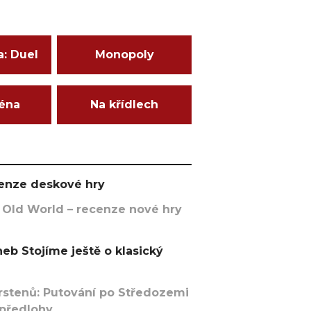
a: Duel
Monopoly
ména
Na křídlech
ecenze deskové hry
 Old World – recenze nové hry
eb Stojíme ještě o klasický
rstenů: Putování po Středozemi
 předlohy