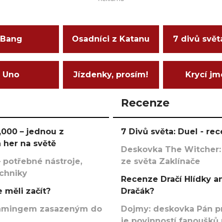
Bang
Osadníci z Katanu
7 divů svět
Uno
Jízdenky, prosím!
Krycí j
Recenze
000 – jednou z
7 Divů světa: Duel - r
 her na světě
Deskovka The Witcher:
 potřebné nástroje,
ze světa Zaklínače
echniky
Recenze Dračí Hlídky an
 měli začít?
Dračák?
argamingem zasazeným do
Dojmy: deskovka Pán p
je povinností fanoušků