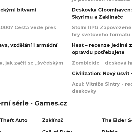
ickými bitvami
Deskovka Gloomhaven: 
Skyrimu a Zaklínače
000? Cesta vede přes
Stolní RPG Zapovězené
hry světového formátu
va, vzdělání i armádní
Heat – recenze jediné 
opravdu potřebujete
, jak začít se „švédským
Zombicide – desková hr
Civilization: Nový úsvi
Azul: Vitráže Sintry - 
deskovky
rní série - Games.cz
Theft Auto
Zaklínač
The Elder S