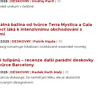
 2025
|
DESKOVKY
|
Ondřej Partl
|
ské unikum v češtině.
átná bažina od tvůrce Terra Mystica a Gaia
ect láká k intenzivnímu obchodování s
mi
. 2025
|
DESKOVKY
|
Patrik Hajda
|
awg oznamuje lokalizaci očekávané essenské novinky.
í tulipánů – recenze další parádní deskovky
vůrce Barcelony
 2025
|
DESKOVKY
|
Radek Rath Malý
|
arcia dokazuje, že neměl jen kliku, ale je skutečně
tovaným designérem.