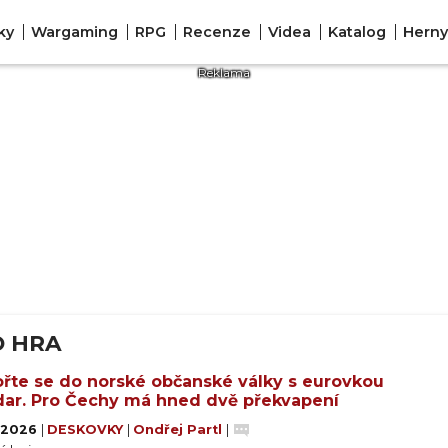
ky
Wargaming
RPG
Recenze
Videa
Katalog
Herny
O HRA
řte se do norské občanské války s eurovkou
dar. Pro Čechy má hned dvě překvapení
. 2026
|
DESKOVKY
|
Ondřej Partl
|