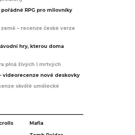
pořádné RPG pro milovníky
 země – recenze české verze
závodní hry, kterou doma
a plná živých i mrtvých
t – videorecenze nové deskovky
recenze skvělé umělecké
crolls
Mafia