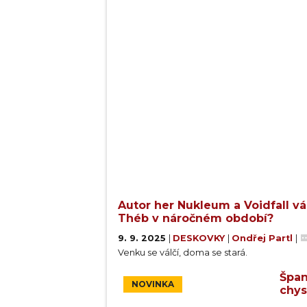
Autor her Nukleum a Voidfall vá
Théb v náročném období?
9. 9. 2025
|
DESKOVKY
|
Ondřej Partl
|
Venku se válčí, doma se stará.
Špan
NOVINKA
chys