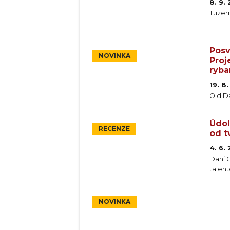
8. 9.
Tuzem
Posv
NOVINKA
Proj
ryba
19. 8
Old D
Údol
RECENZE
od t
4. 6.
Dani G
talen
NOVINKA