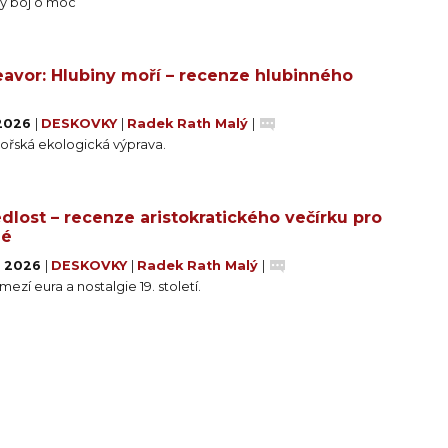
vý boj o moc
avor: Hlubiny moří – recenze hlubinného
 2026
|
DESKOVKY
|
Radek Rath Malý
|
řská ekologická výprava.
dlost – recenze aristokratického večírku pro
né
. 2026
|
DESKOVKY
|
Radek Rath Malý
|
ezí eura a nostalgie 19. století.