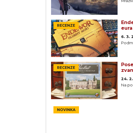
Mrazi
Ende
RECENZE
eura
6. 3.
Podmo
Pose
RECENZE
zva
24. 2
Na pom
NOVINKA