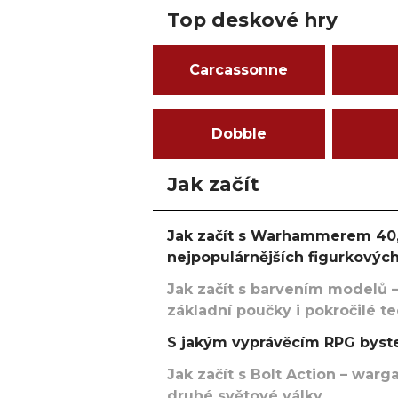
Top deskové hry
Carcassonne
Dobble
Jak začít
Jak začít s Warhammerem 40,
nejpopulárnějších figurkových
Jak začít s barvením modelů –
základní poučky i pokročilé t
S jakým vyprávěcím RPG byste
Jak začít s Bolt Action – w
druhé světové války